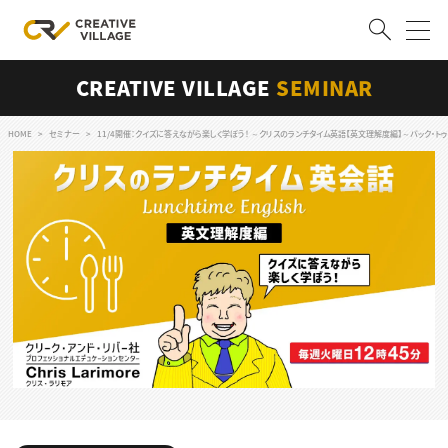
CREATIVE VILLAGE
SEMINAR
ACCOUNT
ログイン
会員登録
HOME
セミナー
11/4開催：クイズに答えながら楽しく学ぼう！ ～クリスのランチタイム英語【英文理解度編】～バック・トゥ・ザ・フューチ
RECRUIT
クリエイター求人を探す
CREATIVE JOB求人検索
特集求人
採用説明会
転職支援サービス
CONTENTS
スキルアップしたい！
スキルアップしたい！ トップ
デザイン
TOP Creator’s コラム
プログラミング