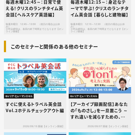
毎週木曜12:45～：日常で使
毎週木曜12:15～：身近なテ
える！クリスのランチタイム英
ーマで学ぶ！クリスのランチタ
会話【ヘルスケア英語編】
イム英会話 【暮らしと建物編】
毎週木曜日 12:45～13:00 （祝日の場合はお休
毎週木曜日 12:15～12:30 （祝日の場合はお休
み）
み）
※申込締切は、各回の終了時間までとなります【オン
※申込締切は、各回の終了時間までとなります【オン
ライン開催】
ライン開催】
このセミナーと関係のある他のセミナー
キャリア・ヒューマンスキル
キャリア・ヒューマンスキル
すぐに使えるトラベル英会話
【アーカイブ録画配信】あなた
Vol.2ホテルチェックアウト編
の「ものさし」を一旦置こう ～
すれ違いを減らすための、タ
イプ別1on1の考え方と実践
2026/09/15 開催【オンライン開催】
2026/09/07 開催【オンライン開催】
～