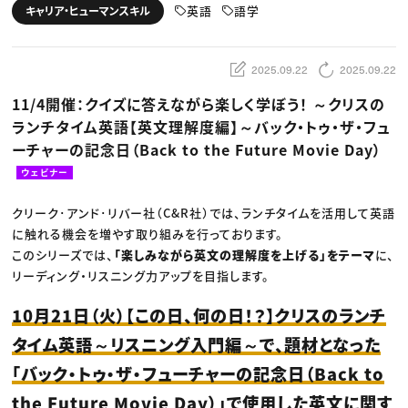
動画配信・映像制作
TOP Creator’s コラム トップ
英語
語学
キャリア・ヒューマンスキル
編集・ライティング
Webクリエイター
セミナー
マーケティング
アプリクリエイター
ディレクション
ゲームクリエイター
業界解説・キャリア事情
映像クリエイター
ニュース・トレンド
2025.09.22
2025.09.22
お役立ち基礎知識
マーケッター
クリエイターインタビュー
ニュース・トレンド トップ
11/4開催：クイズに答えながら楽しく学ぼう！ ～クリスの
C＆R Magazine
Web
ランチタイム英語【英文理解度編】～バック・トゥ・ザ・フュ
映像
ゲーム・エンタメ
ーチャーの記念日（Back to the Future Movie Day）
広告
出版
ウェビナー
CREATIVE VILLAGEからのお知らせ
クリーク･アンド･リバー社（C&R社）では、ランチタイムを活用して英語
に触れる機会を増やす取り組みを行っております。
プロフェッショナル×つながる×メディア
このシリーズでは、
「楽しみながら英文の理解度を上げる」をテーマ
に、
リーディング・リスニング力アップを目指します。
10月21日（火）【この日、何の日！？】クリスのランチ
タイム英語～リスニング入門編～で、題材となった
「バック・トゥ・ザ・フューチャーの記念日（Back to
the Future Movie Day）」で使用した英文に関す