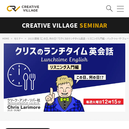
CREATIVE VILLAGE
SEMINAR
ACCOUNT
ログイン
会員登録
HOME
セミナー
10/21開催：【この日、何の日！？】クリスのランチタイム英語～リスニング入門編～バック・トゥ・ザ・フューチャーの記念日
RECRUIT
クリエイター求人を探す
CREATIVE JOB求人検索
特集求人
採用説明会
転職支援サービス
CONTENTS
スキルアップしたい！
スキルアップしたい！ トップ
デザイン
TOP Creator’s コラム
プログラミング