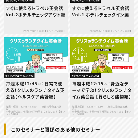
キャリア・ヒューマンスキル
キャリア・ヒューマンスキル
すぐに使えるトラベル英会話
すぐに使えるトラベル英会話
Vol.2ホテルチェックアウト編
Vol.1 ホテルチェックイン編
2026/09/15 開催【オンライン開催】
2026/08/18 開催【オンライン開催】
キャリア・ヒューマンスキル
キャリア・ヒューマンスキル
毎週木曜12:45～：日常で使
毎週木曜12:15～：身近なテ
える！クリスのランチタイム英
ーマで学ぶ！クリスのランチタ
会話【ヘルスケア英語編】
イム英会話 【暮らしと建物編】
毎週木曜日 12:45～13:00 （祝日の場合はお休
毎週木曜日 12:15～12:30 （祝日の場合はお休
み）
み）
※申込締切は、各回の終了時間までとなります【オン
※申込締切は、各回の終了時間までとなります【オン
ライン開催】
ライン開催】
このセミナーと関係のある他のセミナー