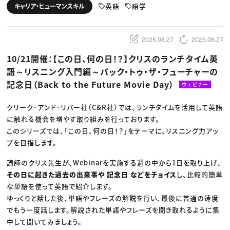
動画配信・映像制作
TOP Creator’s コラム トップ
英語
語学
キャリア・ヒューマンスキル
編集・ライティング
Webクリエイター
セミナー
マーケティング
アプリクリエイター
ディレクション
ゲームクリエイター
業界解説・キャリア事情
映像クリエイター
ニュース・トレンド
2025.08.27
2025.08.27
お役立ち基礎知識
マーケッター
クリエイターインタビュー
ニュース・トレンド トップ
10/21開催：【この日、何の日！？】クリスのランチタイム英
C＆R Magazine
Web
語～リスニング入門編～バック・トゥ・ザ・フューチャーの
映像
ゲーム・エンタメ
記念日（Back to the Future Movie Day）
ウェビナー
広告
出版
CREATIVE VILLAGEからのお知らせ
クリーク･アンド･リバー社（C&R社）では、ランチタイムを活用して英語
に触れる機会を増やす取り組みを行っております。
このシリーズでは、「この日、何の日！？」をテーマに、リスニング力アッ
プロフェッショナル×つながる×メディア
プを目指します。
講師のクリス先生が、Webinarを実施する週の中から1日を取り上げ、
その日に起きた過去の出来事や 記念日 などをチョイス
し、比較的簡単
な単語を使って英語で紹介します。
ゆっくりと話した後、単語やフレーズの解説を行い、最後に普通の速度
でもう一度話します。解説された単語やフレーズを聞き取れるように集
中して聞いてみましょう。