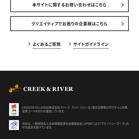
本サイトに関するお問い合わせはこちら
クリエイティブでお困りの企業様はこちら
よくあるご質問
サイトガイドライン
CREEK & RIVER Co., Ltd.
CREATIVE VILLAGEは株式会社クリーク･アンド･リバー社（東京証券
取引所プライム市場、
証券コード4763）が運営しています。
当社は、一般財団法人日本情報経済社会推進協会（JIPDEC）より
「プライバシーマーク」の
付与認定を受けています。