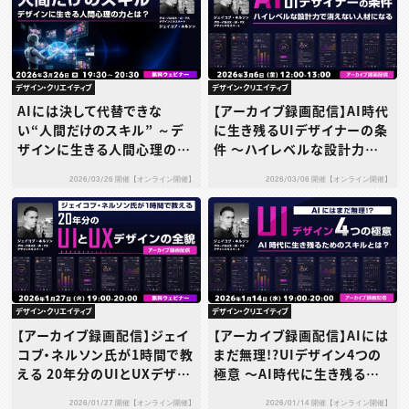
デザイン・クリエイティブ
デザイン・クリエイティブ
AIには決して代替できな
【アーカイブ録画配信】AI時代
い“人間だけのスキル” ～デ
に生き残るUIデザイナーの条
ザインに生きる人間心理の力
件 〜ハイレベルな設計力
とは？～
で“消えない人材”になる〜
2026/03/26 開催【オンライン開催】
2026/03/06 開催【オンライン開催】
デザイン・クリエイティブ
デザイン・クリエイティブ
【アーカイブ録画配信】ジェイ
【アーカイブ録画配信】AIには
コブ・ネルソン氏が1時間で教
まだ無理!?UIデザイン4つの
える 20年分のUIとUXデザイ
極意 〜AI時代に生き残るた
ンの全貌
めのスキルとは？〜
2026/01/27 開催【オンライン開催】
2026/01/14 開催【オンライン開催】