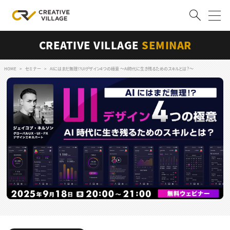
CREATIVE VILLAGE
SEMINAR
ACCOUNT
ログイン
会員登録
HOME
セミナー
AIにはまだ無理!?UIデザイン4つの極意 〜AI時代に生き残るためのスキルとは？〜
RECRUIT
クリエイター求人を探す
CREATIVE JOB求人検索
特集求人
採用説明会
転職支援サービス
CONTENTS
スキルアップしたい！
スキルアップしたい！ トップ
デザイン
TOP Creator’s コラム
プログラミング