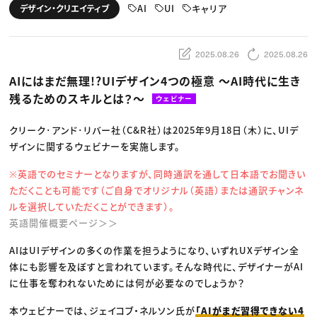
動画配信・映像制作
TOP Creator’s コラム トップ
AI
UI
キャリア
デザイン・クリエイティブ
編集・ライティング
Webクリエイター
セミナー
マーケティング
アプリクリエイター
ディレクション
ゲームクリエイター
業界解説・キャリア事情
映像クリエイター
ニュース・トレンド
2025.08.26
2025.08.26
お役立ち基礎知識
マーケッター
クリエイターインタビュー
ニュース・トレンド トップ
AIにはまだ無理!?UIデザイン4つの極意 〜AI時代に生き
C＆R Magazine
Web
残るためのスキルとは？〜
映像
ウェビナー
ゲーム・エンタメ
広告
クリーク･アンド･リバー社（C&R社）は2025年9月18日（木）に、UIデ
出版
CREATIVE VILLAGEからのお知らせ
ザインに関するウェビナーを実施します。
※英語でのセミナーとなりますが、同時通訳を通して日本語でお聞きい
プロフェッショナル×つながる×メディア
ただくことも可能です（ご自身でオリジナル（英語）または通訳チャンネ
ルを選択していただくことができます）。
英語開催概要ページ＞＞
AIはUIデザインの多くの作業を担うようになり、いずれUXデザイン全
体にも影響を及ぼすと言われています。そんな時代に、デザイナーがAI
に仕事を奪われないためには何が必要なのでしょうか？
本ウェビナーでは、ジェイコブ・ネルソン氏が
「AIがまだ習得できない4