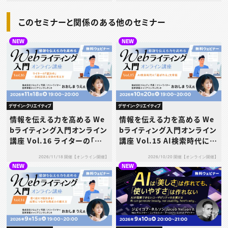
このセミナーと関係のある他のセミナー
NEW
NEW
デザイン・クリエイティブ
デザイン・クリエイティブ
情報を伝える力を高める We
情報を伝える力を高める We
bライティング入門オンライン
bライティング入門オンライン
講座 Vol.16 ライターの「値
講座 Vol.15 AI検索時代に
決め」─単価設定と交渉の考
「選ばれる」文章術
2026/11/18 開催【オンライン開催】
2026/10/20 開催【オンライン開催】
え方
NEW
NEW