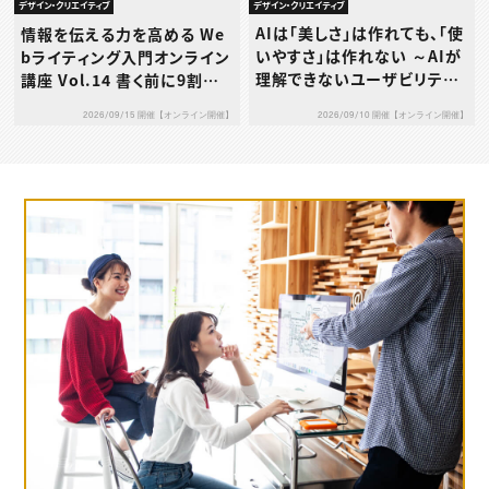
デザイン・クリエイティブ
デザイン・クリエイティブ
AIは「美しさ」は作れても、「使
情報を伝える力を高める We
いやすさ」は作れない ～AIが
bライティング入門オンライン
理解できないユーザビリティ
講座 Vol.14 書く前に9割決
の本質とは～
まる！成果につながる構成力
2026/09/10 開催【オンライン開催】
2026/09/15 開催【オンライン開催】
の鍛え方