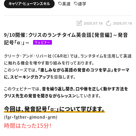
動画配信・映像制作
TOP Creator’s コラム トップ
英語
語学
キャリア・ヒューマンスキル
編集・ライティング
Webクリエイター
セミナー
マーケティング
アプリクリエイター
ディレクション
ゲームクリエイター
業界解説・キャリア事情
映像クリエイター
ニュース・トレンド
2025.07.16
2025.07.16
お役立ち基礎知識
マーケッター
クリエイターインタビュー
ニュース・トレンド トップ
9/10開催：クリスのランチタイム英会話【発音編】～発音
C＆R Magazine
Web
記号「ɑː」～
映像
ウェビナー
ゲーム・エンタメ
広告
クリーク･アンド･リバー社（C&R社）では、ランチタイムを活用して英語
出版
CREATIVE VILLAGEからのお知らせ
に触れる機会を増やす取り組みを行っております。
このシリーズでは、
「楽しみながら英語の発音のコツを学ぶ」をテーマ
に、スピーキング力アップ
を目指します。
プロフェッショナル×つながる×メディア
このウェビナーでは、
音を繰り返し聞き、口や唇を正しく動かす方法を
クリス先生の発音を聞きながらレッスン
していきます。
今回は、発音記号「ɑː」について学びます。
(f
a
r・f
a
ther・
a
lmond・
a
rm)
時間はたった15分！