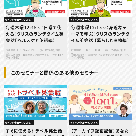
キャリア・ヒューマンスキル
キャリア・ヒューマンスキル
毎週木曜12:45～：日常で使
毎週木曜12:15～：身近なテ
える！クリスのランチタイム英
ーマで学ぶ！クリスのランチタ
会話【ヘルスケア英語編】
イム英会話 【暮らしと建物編】
毎週木曜日 12:45～13:00 （祝日の場合はお休
毎週木曜日 12:15～12:30 （祝日の場合はお休
み）
み）
※申込締切は、各回の終了時間までとなります【オン
※申込締切は、各回の終了時間までとなります【オン
ライン開催】
ライン開催】
このセミナーと関係のある他のセミナー
キャリア・ヒューマンスキル
キャリア・ヒューマンスキル
すぐに使えるトラベル英会話
【アーカイブ録画配信】あなた