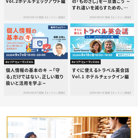
Vol.2ホテルチェックアウト編
の「ものさし」を一旦置こう ～
すれ違いを減らすための、タ
イプ別1on1の考え方と実践
2026/09/15 開催【オンライン開催】
2026/09/07 開催【オンライン開催】
～
キャリア・ヒューマンスキル
キャリア・ヒューマンスキル
個人情報の基本のキ ～「守
すぐに使えるトラベル英会話
る」だけではない、正しい取り
Vol.1 ホテルチェックイン編
扱いと活用を学ぶ～
2026/09/07 開催【オンライン開催】
2026/08/18 開催【オンライン開催】