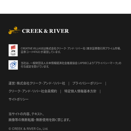
CREEK & RIVER Co., Ltd.
CREATIVE VILLAGEは株式会社クリーク･アンド･リバー社（東京証券
取引所プライム市場、
証券コード4763）が運営しています。
当社は、一般財団法人日本情報経済社会推進協会（JIPDEC）より
「プライバシーマーク」の
付与認定を受けています。
運営：株式会社クリーク･アンド･リバー社
プライバシーポリシー
クリーク･アンド･リバー社会員規約
特定個人情報基本方針
サイトポリシー
当サイトの内容、テキスト、
画像等の無断転載・無断使用を固く禁じます。
© CREEK & RIVER Co., Ltd.