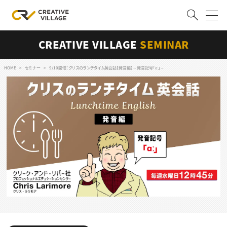
CREATIVE VILLAGE
SEMINAR
ACCOUNT
ログイン
会員登録
HOME
セミナー
9/10開催：クリスのランチタイム英会話【発音編】～発音記号「ɑː」～
RECRUIT
クリエイター求人を探す
CREATIVE JOB求人検索
特集求人
採用説明会
転職支援サービス
CONTENTS
スキルアップしたい！
スキルアップしたい！ トップ
デザイン
TOP Creator’s コラム
プログラミング