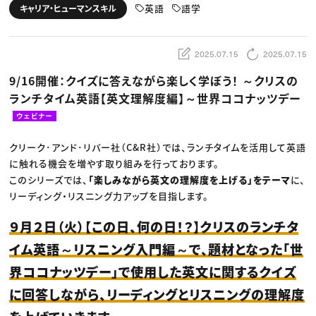
動画配信・映像制作
TOP Creator’s コラム トップ
英語
語学
キャリア・ヒューマンスキル
編集・ライティング
Webクリエイター
セミナー
マーケティング
アプリクリエイター
ディレクション
ゲームクリエイター
業界解説・キャリア事情
映像クリエイター
ニュース・トレンド
2025.07.15
2025.07.15
お役立ち基礎知識
マーケッター
クリエイターインタビュー
ニュース・トレンド トップ
9/16開催：クイズに答えながら楽しく学ぼう！ ～クリスの
C＆R Magazine
Web
ランチタイム英語【英文理解度編】～世界ココナッツデー
映像
ゲーム・エンタメ
ウェビナー
広告
出版
CREATIVE VILLAGEからのお知らせ
クリーク･アンド･リバー社（C&R社）では、ランチタイムを活用して英語
に触れる機会を増やす取り組みを行っております。
このシリーズでは、
「楽しみながら英文の理解度を上げる」をテーマ
に、
プロフェッショナル×つながる×メディア
リーディング・リスニング力アップを目指します。
９月２日（火）【この日、何の日！？】クリスのランチタ
イム英語～リスニング入門編～で、題材となった「世
界ココナッツデー」で使用した英文に関するクイズ
に回答しながら、リーディングとリスニングの理解度