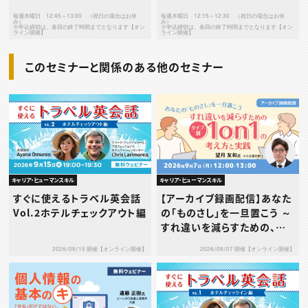
毎週木曜日 12:45～13:00 （祝日の場合はお休
毎週木曜日 12:15～12:30 （祝日の場合はお休
み）
み）
※申込締切は、各回の終了時間までとなります【オン
※申込締切は、各回の終了時間までとなります【オン
ライン開催】
ライン開催】
このセミナーと関係のある他のセミナー
キャリア・ヒューマンスキル
キャリア・ヒューマンスキル
すぐに使えるトラベル英会話
【アーカイブ録画配信】あなた
Vol.2ホテルチェックアウト編
の「ものさし」を一旦置こう ～
すれ違いを減らすための、タ
イプ別1on1の考え方と実践
2026/09/15 開催【オンライン開催】
2026/09/07 開催【オンライン開催】
～