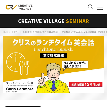
CREATIVE VILLAGE
SEMINAR
ACCOUNT
ログイン
会員登録
HOME
セミナー
9/16開催：クイズに答えながら楽しく学ぼう！ ～クリスのランチタイム英語【英文理解度編】～世界ココ
RECRUIT
クリエイター求人を探す
CREATIVE JOB求人検索
特集求人
採用説明会
転職支援サービス
CONTENTS
スキルアップしたい！
スキルアップしたい！ トップ
デザイン
TOP Creator’s コラム
プログラミング