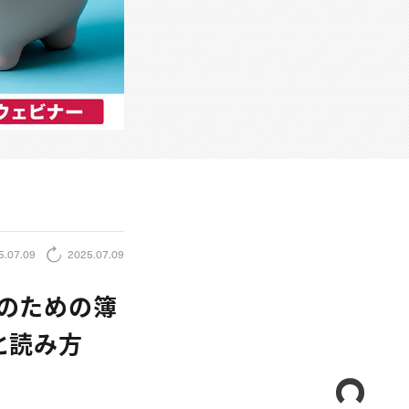
5.07.09
2025.07.09
ーのための簿
と読み方
CREA