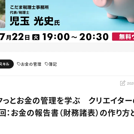
お金の管理
簿記
スキル
202
クっとお金の管理を学ぶ クリエイタ
3回：お金の報告書（財務諸表）の作り方