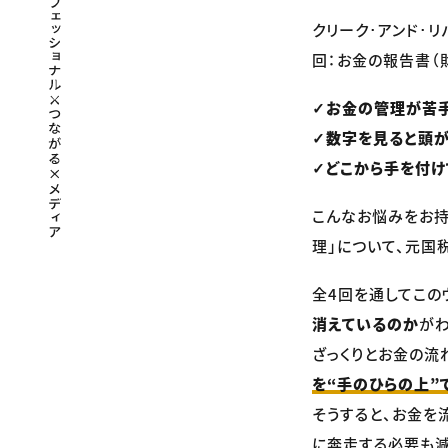
クリーク･アンド･リ
回：お金の報告書（
✓お金の管理が苦手
✓数字を見ると頭が
✓どこから手を付け
こんなお悩みをお持
理」について、元国
全4回を通してこの
消えているのか
がわ
ざっくりとお金の流
を“手のひらの上”
そうすると、お金を
に奔走する必要も減