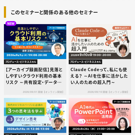
このセミナーと関係のある他のセミナー
NEW
プロデュース・ビジネススキル
プロデュース・ビジネススキル
【アーカイブ録画配信】見落と
Claude Codeって、私にも使
しやすいクラウド利用の基本
える？ ～AIを仕事に活かした
リスク ～共有設定・データ送
い人のための超入門～
信・利用規約…その使い方、本
2026/09/01 開催【オンライン開催】
2026/09/10 開催【オンライン開催】
当に大丈夫？～