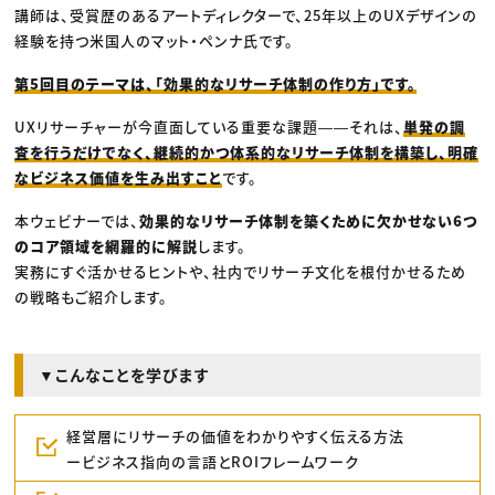
講師は、受賞歴のあるアートディレクターで、25年以上のUXデザインの
経験を持つ米国人のマット・ペンナ氏です。
第5回目のテーマは、「効果的なリサーチ体制の作り方」です。
UXリサーチャーが今直面している重要な課題――それは、
単発の調
査を行うだけでなく、継続的かつ体系的なリサーチ体制を構築し、明確
なビジネス価値を生み出すこと
です。
本ウェビナーでは、
効果的なリサーチ体制を築くために欠かせない6つ
のコア領域を網羅的に解説
します。
実務にすぐ活かせるヒントや、社内でリサーチ文化を根付かせるため
の戦略もご紹介します。
▼こんなことを学びます
経営層にリサーチの価値をわかりやすく伝える方法
ービジネス指向の言語とROIフレームワーク