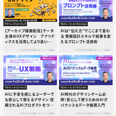
プロデュース・ビジネススキル
デザイン・クリエイティブ
AIは“伝え方”でここまで変わ
【アーカイブ録画配信】データ
る 情報設計スキルで結果を変
主導のUXデザイン アナリテ
えるプロンプト活用術
ィクスを活用してより良いユ
ーザー体験を実現しよう
2026/08/29 開催【オンライン開催】
2026/09/04 開催【オンライン開催】
デザイン・クリエイティブ
プロデュース・ビジネススキル
AIに不安を感じるユーザーで
AI時代のデザインチーム必
も安心して使えるデザイン 信
修！安心して使うためのAIガ
頼されるAIプロダクトをつく
バナンス＆データ倫理入門
るUX戦略
2026/07/25 開催【オンライン開催】
2026/06/20 開催【オンライン開催】