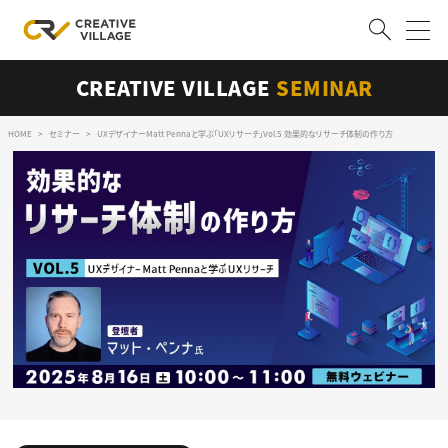
CREATIVE VILLAGE
SEMINAR
ACCOUNT
ログイン
会員登録
HOME
セミナー
UXデザイナーMatt Pennaと学ぶ「UXリサーチ」Vol.5 効果的なリサーチ体制の作り方
RECRUIT
クリエイター求人を探す
CREATIVE JOB求人検索
特集求人
採用説明会
転職支援サービス
CONTENTS
スキルアップしたい！
スキルアップしたい！ トップ
デザイン
TOP Creator’s コラム
プログラミング