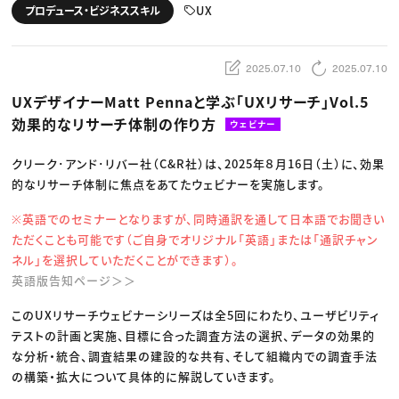
動画配信・映像制作
TOP Creator’s コラム トップ
UX
プロデュース・ビジネススキル
編集・ライティング
Webクリエイター
セミナー
マーケティング
アプリクリエイター
ディレクション
ゲームクリエイター
業界解説・キャリア事情
映像クリエイター
ニュース・トレンド
2025.07.10
2025.07.10
お役立ち基礎知識
マーケッター
クリエイターインタビュー
ニュース・トレンド トップ
UXデザイナーMatt Pennaと学ぶ「UXリサーチ」Vol.5
C＆R Magazine
Web
効果的なリサーチ体制の作り方
映像
ウェビナー
ゲーム・エンタメ
広告
クリーク･アンド･リバー社（C&R社）は、2025年８月16日（土）に、効果
出版
CREATIVE VILLAGEからのお知らせ
的なリサーチ体制に焦点をあてたウェビナーを実施します。
※英語でのセミナーとなりますが、同時通訳を通して日本語でお聞きい
プロフェッショナル×つながる×メディア
ただくことも可能です（ご自身でオリジナル「英語」または「通訳チャン
ネル」を選択していただくことができます）。
英語版告知ページ＞＞
このUXリサーチウェビナーシリーズは全5回にわたり、ユーザビリティ
テストの計画と実施、目標に合った調査方法の選択、データの効果的
な分析・統合、調査結果の建設的な共有、そして組織内での調査手法
の構築・拡大について具体的に解説していきます。