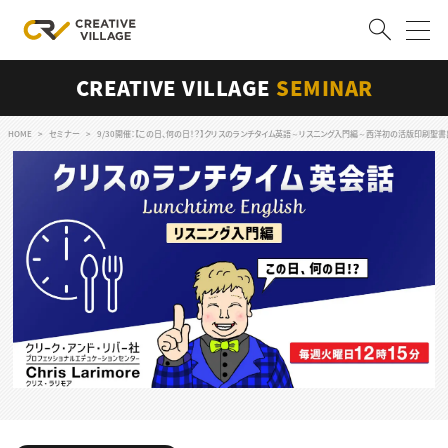
CREATIVE VILLAGE
SEMINAR
ACCOUNT
ログイン
会員登録
HOME
セミナー
9/30開催：【この日、何の日！？】クリスのランチタイム英語～リスニング入門編～西洋初の活版印刷聖書
RECRUIT
クリエイター求人を探す
CREATIVE JOB求人検索
特集求人
採用説明会
転職支援サービス
CONTENTS
スキルアップしたい！
スキルアップしたい！ トップ
デザイン
TOP Creator’s コラム
プログラミング