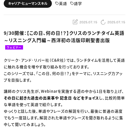
動画配信・映像制作
TOP Creator’s コラム トップ
英語
語学
キャリア・ヒューマンスキル
編集・ライティング
Webクリエイター
セミナー
マーケティング
アプリクリエイター
ディレクション
ゲームクリエイター
業界解説・キャリア事情
映像クリエイター
ニュース・トレンド
2025.07.15
2025.07.15
お役立ち基礎知識
マーケッター
クリエイターインタビュー
ニュース・トレンド トップ
9/30開催：【この日、何の日！？】クリスのランチタイム英語
C＆R Magazine
Web
～リスニング入門編～西洋初の活版印刷聖書出版
映像
ゲーム・エンタメ
ウェビナー
広告
出版
CREATIVE VILLAGEからのお知らせ
クリーク･アンド･リバー社（C&R社）では、ランチタイムを活用して英語
に触れる機会を増やす取り組みを行っております。
このシリーズでは、「この日、何の日！？」をテーマに、リスニング力アッ
プロフェッショナル×つながる×メディア
プを目指します。
講師のクリス先生が、Webinarを実施する週の中から1日を取り上げ、
その日に起きた過去の出来事や 記念日 などをチョイス
し、比較的簡単
な単語を使って英語で紹介します。
ゆっくりと話した後、単語やフレーズの解説を行い、最後に普通の速度
でもう一度話します。解説された単語やフレーズを聞き取れるように集
中して聞いてみましょう。