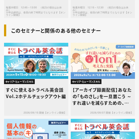
毎週木曜日 12:45～13:00 （祝日の場合はお休
毎週木曜日 12:15～12:30 （祝日の場合はお休
み）
み）
※申込締切は、各回の終了時間までとなります【オン
※申込締切は、各回の終了時間までとなります【オン
ライン開催】
ライン開催】
このセミナーと関係のある他のセミナー
キャリア・ヒューマンスキル
キャリア・ヒューマンスキル
すぐに使えるトラベル英会話
【アーカイブ録画配信】あなた
Vol.2ホテルチェックアウト編
の「ものさし」を一旦置こう ～
すれ違いを減らすための、タ
イプ別1on1の考え方と実践
2026/09/15 開催【オンライン開催】
2026/09/07 開催【オンライン開催】
～