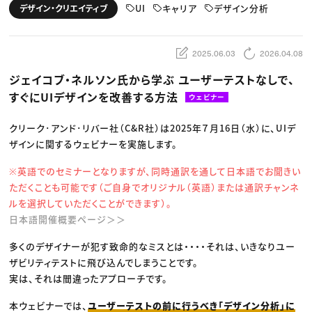
動画配信・映像制作
TOP Creator’s コラム トップ
UI
キャリア
デザイン分析
デザイン・クリエイティブ
編集・ライティング
Webクリエイター
セミナー
マーケティング
アプリクリエイター
ディレクション
ゲームクリエイター
業界解説・キャリア事情
映像クリエイター
ニュース・トレンド
2025.06.03
2026.04.08
お役立ち基礎知識
マーケッター
クリエイターインタビュー
ニュース・トレンド トップ
ジェイコブ・ネルソン氏から学ぶ ユーザーテストなしで、
C＆R Magazine
Web
すぐにUIデザインを改善する方法
映像
ウェビナー
ゲーム・エンタメ
広告
クリーク･アンド･リバー社（C&R社）は2025年７月16日（水）に、UIデ
出版
CREATIVE VILLAGEからのお知らせ
ザインに関するウェビナーを実施します。
※英語でのセミナーとなりますが、同時通訳を通して日本語でお聞きい
プロフェッショナル×つながる×メディア
ただくことも可能です（ご自身でオリジナル（英語）または通訳チャンネ
ルを選択していただくことができます）。
日本語開催概要ページ＞＞
多くのデザイナーが犯す致命的なミスとは・・・・それは、いきなりユー
ザビリティテストに飛び込んでしまうことです。
実は、それは間違ったアプローチです。
本ウェビナーでは、
ユーザーテストの前に行うべき「デザイン分析」に