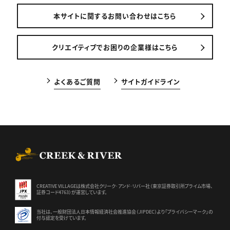
本サイトに関するお問い合わせはこちら
クリエイティブでお困りの企業様はこちら
よくあるご質問
サイトガイドライン
CREEK & RIVER Co., Ltd.
CREATIVE VILLAGEは株式会社クリーク･アンド･リバー社（東京証券
取引所プライム市場、
証券コード4763）が運営しています。
当社は、一般財団法人日本情報経済社会推進協会（JIPDEC）より
「プライバシーマーク」の
付与認定を受けています。