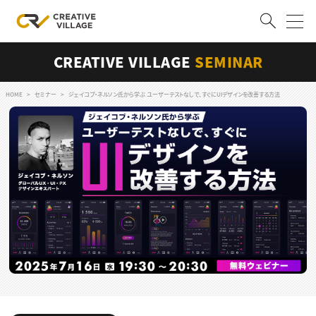
CREATIVE VILLAGE
SEMINAR
ACCOUNT
ログイン
会員登録
HOME
セミナー
ジェイコブ・ネルソン氏から学ぶ ユーザーテストなしで、すぐにUIデザインを改善する方法
RECRUIT
クリエイター求人を探す
CREATIVE JOB求人検索
特集求人
採用説明会
転職支援サービス
CONTENTS
スキルアップしたい！
スキルアップしたい！ トップ
デザイン
TOP Creator’s コラム
プログラミング