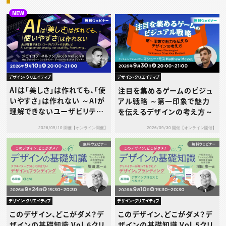
NEW
デザイン・クリエイティブ
デザイン・クリエイティブ
AIは「美しさ」は作れても、「使
注目を集めるゲームのビジュ
いやすさ」は作れない ～AIが
アル戦略 ～第一印象で魅力
理解できないユーザビリティ
を伝えるデザインの考え方～
の本質とは～
2026/09/10 開催【オンライン開催】
2026/09/30 開催【オンライン開催】
デザイン・クリエイティブ
デザイン・クリエイティブ
このデザイン、どこがダメ？デ
このデザイン、どこがダメ？デ
ザインの基礎知識 Vol.6クリ
ザインの基礎知識 Vol.5クリ