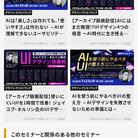
デザイン・クリエイティブ
デザイン・クリエイティブ
AIは「美しさ」は作れても、「使
【アーカイブ録画配信】AIには
いやすさ」は作れない ～AIが
まだ無理!?UIデザイン4つの
理解できないユーザビリティ
極意 〜AI時代に生き残るた
の本質とは～
めのスキルとは？〜
2026/09/10 開催【オンライン開催】
2026/09/28 開催【オンライン開催】
デザイン・クリエイティブ
デザイン・クリエイティブ
AIを使う前にやるべきUIの整
【アーカイブ録画配信】使いに
え方 ～AIデザインを失敗させ
くいUIを1時間で改善！ ジェイ
ないための準備とは～
コブ・ネルソン氏のUIデザイ
ン改善術
2026/07/23 開催【オンライン開催】
2026/09/11 開催【オンライン開催】
このセミナーと関係のある他のセミナー