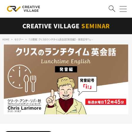
CREATIVE VILLAGE
SEMINAR
ACCOUNT
ログイン
会員登録
HOME
セミナー
7/2開催：クリスのランチタイム英会話【発音編】～発音記号「i:」～
RECRUIT
クリエイター求人を探す
CREATIVE JOB求人検索
特集求人
採用説明会
転職支援サービス
CONTENTS
スキルアップしたい！
スキルアップしたい！ トップ
デザイン
TOP Creator’s コラム
プログラミング