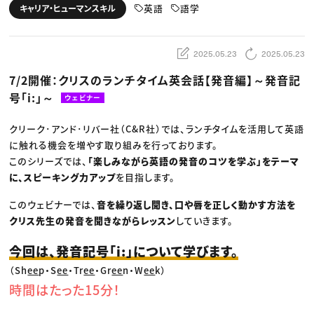
動画配信・映像制作
TOP Creator’s コラム トップ
英語
語学
キャリア・ヒューマンスキル
編集・ライティング
Webクリエイター
セミナー
マーケティング
アプリクリエイター
ディレクション
ゲームクリエイター
業界解説・キャリア事情
映像クリエイター
ニュース・トレンド
2025.05.23
2025.05.23
お役立ち基礎知識
マーケッター
クリエイターインタビュー
ニュース・トレンド トップ
7/2開催：クリスのランチタイム英会話【発音編】～発音記
C＆R Magazine
Web
号「i:」～
映像
ウェビナー
ゲーム・エンタメ
広告
クリーク･アンド･リバー社（C&R社）では、ランチタイムを活用して英語
出版
CREATIVE VILLAGEからのお知らせ
に触れる機会を増やす取り組みを行っております。
このシリーズでは、
「楽しみながら英語の発音のコツを学ぶ」をテーマ
に、スピーキング力アップ
を目指します。
プロフェッショナル×つながる×メディア
このウェビナーでは、
音を繰り返し聞き、口や唇を正しく動かす方法を
クリス先生の発音を聞きながらレッスン
していきます。
今回は、発音記号「i:」について学びます。
（Sh
ee
p・S
ee
・Tr
ee
・Gr
ee
n・W
ee
k）
時間はたった15分！