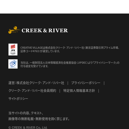
CREEK & RIVER Co., Ltd.
CREATIVE VILLAGEは株式会社クリーク･アンド･リバー社（東京証券
取引所プライム市場、
証券コード4763）が運営しています。
当社は、一般財団法人日本情報経済社会推進協会（JIPDEC）より
「プライバシーマーク」の
付与認定を受けています。
運営：株式会社クリーク･アンド･リバー社
プライバシーポリシー
クリーク･アンド･リバー社会員規約
特定個人情報基本方針
サイトポリシー
当サイトの内容、テキスト、
画像等の無断転載・無断使用を固く禁じます。
© CREEK & RIVER Co., Ltd.