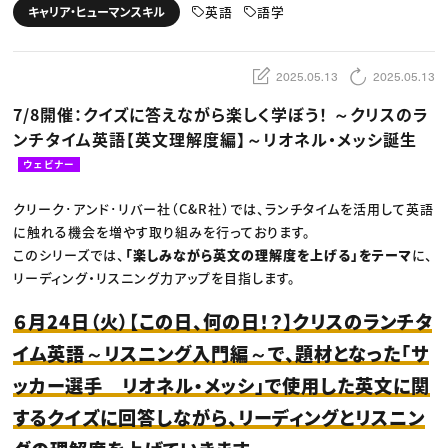
動画配信・映像制作
TOP Creator’s コラム トップ
英語
語学
キャリア・ヒューマンスキル
編集・ライティング
Webクリエイター
セミナー
マーケティング
アプリクリエイター
ディレクション
ゲームクリエイター
業界解説・キャリア事情
映像クリエイター
ニュース・トレンド
2025.05.13
2025.05.13
お役立ち基礎知識
マーケッター
クリエイターインタビュー
ニュース・トレンド トップ
7/8開催：クイズに答えながら楽しく学ぼう！ ～クリスのラ
C＆R Magazine
Web
ンチタイム英語【英文理解度編】～リオネル・メッシ誕生
映像
ゲーム・エンタメ
ウェビナー
広告
出版
CREATIVE VILLAGEからのお知らせ
クリーク･アンド･リバー社（C&R社）では、ランチタイムを活用して英語
に触れる機会を増やす取り組みを行っております。
このシリーズでは、
「楽しみながら英文の理解度を上げる」をテーマ
に、
プロフェッショナル×つながる×メディア
リーディング・リスニング力アップを目指します。
６月24日（火）【この日、何の日！？】クリスのランチタ
イム英語～リスニング入門編～で、題材となった「サ
ッカー選手 リオネル・メッシ」で使用した英文に関
するクイズに回答しながら、リーディングとリスニン