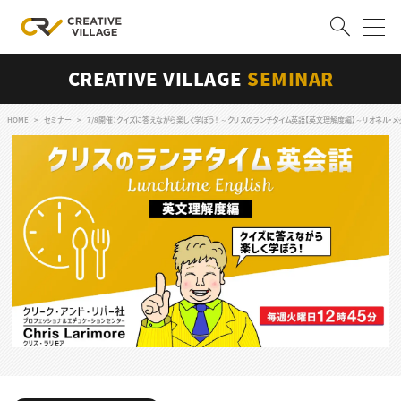
CREATIVE VILLAGE
SEMINAR
ACCOUNT
ログイン
会員登録
HOME
セミナー
7/8開催：クイズに答えながら楽しく学ぼう！ ～クリスのランチタイム英語【英文理解度編】～リオネル・メ
RECRUIT
クリエイター求人を探す
CREATIVE JOB求人検索
特集求人
採用説明会
転職支援サービス
CONTENTS
スキルアップしたい！
スキルアップしたい！ トップ
デザイン
TOP Creator’s コラム
プログラミング