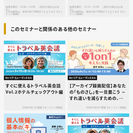
毎週木曜日 12:45～13:00 （祝日の場合はお休
毎週木曜日 12:15～12:30 （祝日の場合はお休
み）
み）
※申込締切は、各回の終了時間までとなります【オン
※申込締切は、各回の終了時間までとなります【オン
ライン開催】
ライン開催】
このセミナーと関係のある他のセミナー
キャリア・ヒューマンスキル
キャリア・ヒューマンスキル
すぐに使えるトラベル英会話
【アーカイブ録画配信】あなた
Vol.2ホテルチェックアウト編
の「ものさし」を一旦置こう ～
すれ違いを減らすための、タ
イプ別1on1の考え方と実践
2026/09/15 開催【オンライン開催】
2026/09/07 開催【オンライン開催】
～