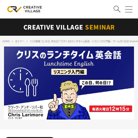
CREATIVE VILLAGE
SEMINAR
ACCOUNT
ログイン
会員登録
HOME
セミナー
7/15開催：【この日、何の日！？】クリスのランチタイム英語～リスニング入門編～ワームグミの日（Gummy W
RECRUIT
クリエイター求人を探す
CREATIVE JOB求人検索
特集求人
採用説明会
転職支援サービス
CONTENTS
スキルアップしたい！
スキルアップしたい！ トップ
デザイン
TOP Creator’s コラム
プログラミング