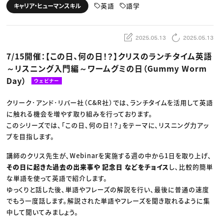
動画配信・映像制作
TOP Creator’s コラム トップ
英語
語学
キャリア・ヒューマンスキル
編集・ライティング
Webクリエイター
セミナー
マーケティング
アプリクリエイター
ディレクション
ゲームクリエイター
業界解説・キャリア事情
映像クリエイター
ニュース・トレンド
2025.05.13
2025.05.13
お役立ち基礎知識
マーケッター
クリエイターインタビュー
ニュース・トレンド トップ
7/15開催：【この日、何の日！？】クリスのランチタイム英語
C＆R Magazine
Web
～リスニング入門編～ワームグミの日（Gummy Worm
映像
ゲーム・エンタメ
Day）
ウェビナー
広告
出版
CREATIVE VILLAGEからのお知らせ
クリーク･アンド･リバー社（C&R社）では、ランチタイムを活用して英語
に触れる機会を増やす取り組みを行っております。
このシリーズでは、「この日、何の日！？」をテーマに、リスニング力アッ
プロフェッショナル×つながる×メディア
プを目指します。
講師のクリス先生が、Webinarを実施する週の中から1日を取り上げ、
その日に起きた過去の出来事や 記念日 などをチョイス
し、比較的簡単
な単語を使って英語で紹介します。
ゆっくりと話した後、単語やフレーズの解説を行い、最後に普通の速度
でもう一度話します。解説された単語やフレーズを聞き取れるように集
中して聞いてみましょう。