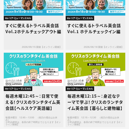
キャリア・ヒューマンスキル
キャリア・ヒューマンスキル
すぐに使えるトラベル英会話
すぐに使えるトラベル英会話
Vol.2ホテルチェックアウト編
Vol.1 ホテルチェックイン編
2026/09/15 開催【オンライン開催】
2026/08/18 開催【オンライン開催】
キャリア・ヒューマンスキル
キャリア・ヒューマンスキル
毎週木曜12:45～：日常で使
毎週木曜12:15～：身近なテ
える！クリスのランチタイム英
ーマで学ぶ！クリスのランチタ
会話【ヘルスケア英語編】
イム英会話 【暮らしと建物編】
毎週木曜日 12:45～13:00 （祝日の場合はお休
毎週木曜日 12:15～12:30 （祝日の場合はお休
み）
み）
※申込締切は、各回の終了時間までとなります【オン
※申込締切は、各回の終了時間までとなります【オン
ライン開催】
ライン開催】