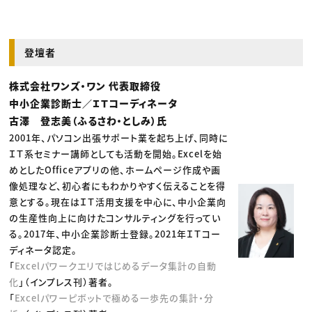
登壇者
株式会社ワンズ・ワン 代表取締役
中小企業診断士／ＩＴコーディネータ
古澤 登志美（ふるさわ・としみ）氏
2001年、パソコン出張サポート業を起ち上げ、同時に
ＩＴ系セミナー講師としても活動を開始。Excelを始
めとしたOfficeアプリの他、ホームページ作成や画
像処理など、初心者にもわかりやすく伝えることを得
意とする。現在はＩＴ活用支援を中心に、中小企業向
の生産性向上に向けたコンサルティングを行ってい
る。2017年、中小企業診断士登録。2021年ＩＴコー
ディネータ認定。
「
Excelパワークエリではじめるデータ集計の自動
化
」（インプレス刊）著者。
「
Excelパワーピボットで極める一歩先の集計・分