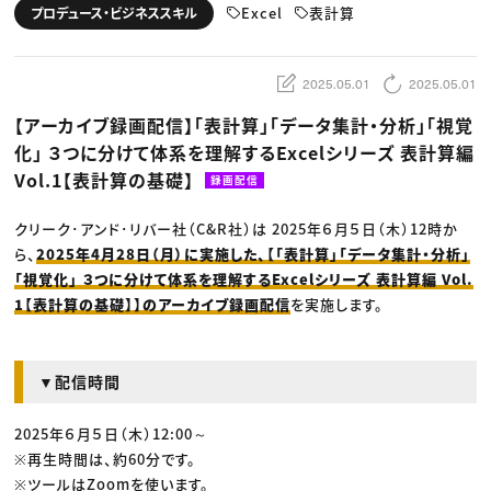
動画配信・映像制作
TOP Creator’s コラム トップ
Excel
表計算
プロデュース・ビジネススキル
編集・ライティング
Webクリエイター
セミナー
マーケティング
アプリクリエイター
ディレクション
ゲームクリエイター
業界解説・キャリア事情
映像クリエイター
ニュース・トレンド
2025.05.01
2025.05.01
お役立ち基礎知識
マーケッター
クリエイターインタビュー
ニュース・トレンド トップ
【アーカイブ録画配信】「表計算」「データ集計・分析」「視覚
C＆R Magazine
Web
化」 ３つに分けて体系を理解するExcelシリーズ 表計算編
映像
ゲーム・エンタメ
Vol.1【表計算の基礎】
録画配信
広告
出版
CREATIVE VILLAGEからのお知らせ
クリーク･アンド･リバー社（C&R社）は 2025年６月５日（木）12時か
ら、
2025年4月28日（月）に実施した、【「表計算」「データ集計・分析」
「視覚化」 ３つに分けて体系を理解するExcelシリーズ 表計算編 Vol.
プロフェッショナル×つながる×メディア
1【表計算の基礎】】のアーカイブ録画配信
を実施します。
▼配信時間
2025年６月５日（木）12:00～
※再生時間は、約60分です。
※ツールはZoomを使います。