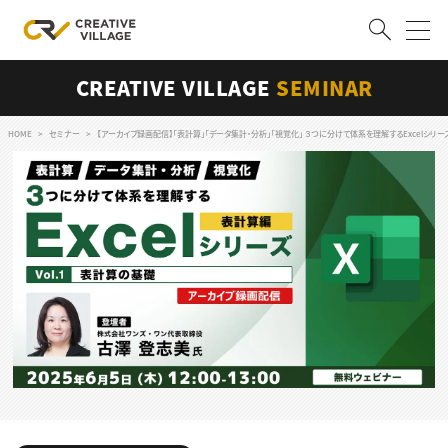
CREATIVE VILLAGE
SEMINAR
ACCOUNT
ログイン
会員登録
HOME
セミナー
【アーカイブ録画配信】「表計算」「データ集計・分析」「視覚化」 ３つに分けて体系を理解するExcelシリーズ 
RECRUIT
クリエイター求人を探す
CREATIVE JOB求人検索
特集求人
採用説明会
転職支援サービス
CONTENTS
スキルアップしたい！
スキルアップしたい！ トップ
デザイン
TOP Creator’s コラム
プログラミング