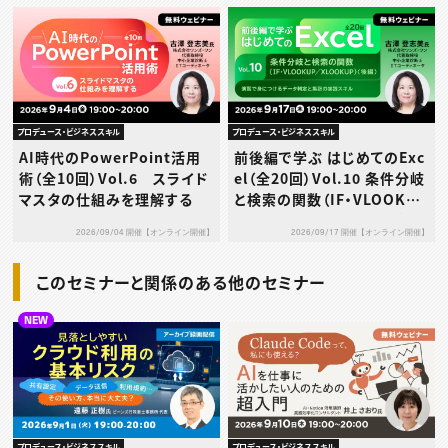
プロデュース・ビジネススキル
プロデュース・ビジネススキル
AI時代のPowerPoint活用
前後編で学ぶ はじめてのExc
術（全10回）Vol.6 スライド
el（全20回）Vol.10 条件分岐
マスタの仕組みを理解する
と検索の関数（IF・VLOOKUP
／XLOOKUP）（後編）～演習
2026/09/04 開催【オンライン開催】
2026/09/17 開催【オンライン開催】
で身につけるデータ判定と集
計の実践スキル～
このセミナーと関係のある他のセミナー
NEW
プロデュース・ビジネススキル
プロデュース・ビジネススキル