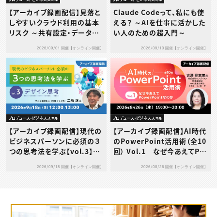
【アーカイブ録画配信】見落と
Claude Codeって、私にも使
しやすいクラウド利用の基本
える？ ～AIを仕事に活かした
リスク ～共有設定・データ送
い人のための超入門～
信・利用規約…その使い方、本
2026/09/01 開催【オンライン開催】
2026/09/10 開催【オンライン開催】
当に大丈夫？～
プロデュース・ビジネススキル
プロデュース・ビジネススキル
【アーカイブ録画配信】現代の
【アーカイブ録画配信】AI時代
ビジネスパーソンに必須の３
のPowerPoint活用術（全10
つの思考法を学ぶ【vol.3】デ
回） Vol.1 なぜ今あえてPo
ザイン思考
werPointなのか
2026/09/18 開催【オンライン開催】
2026/08/26 開催【オンライン開催】