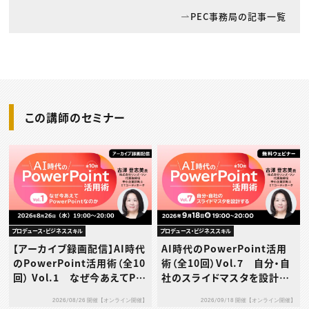
PEC事務局の記事一覧
この講師のセミナー
プロデュース・ビジネススキル
プロデュース・ビジネススキル
【アーカイブ録画配信】AI時代
AI時代のPowerPoint活用
のPowerPoint活用術（全10
術（全10回）Vol.7 自分・自
回） Vol.1 なぜ今あえてPo
社のスライドマスタを設計す
werPointなのか
る
2026/08/26 開催【オンライン開催】
2026/09/18 開催【オンライン開催】