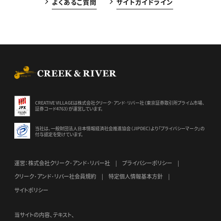
よくあるご質問
サイトガイドライン
CREEK & RIVER Co., Ltd.
CREATIVE VILLAGEは株式会社クリーク･アンド･リバー社（東京証券
取引所プライム市場、
証券コード4763）が運営しています。
当社は、一般財団法人日本情報経済社会推進協会（JIPDEC）より
「プライバシーマーク」の
付与認定を受けています。
運営：株式会社クリーク･アンド･リバー社
プライバシーポリシー
クリーク･アンド･リバー社会員規約
特定個人情報基本方針
サイトポリシー
当サイトの内容、テキスト、