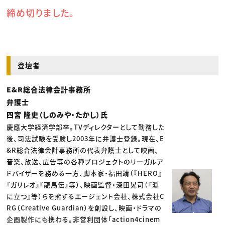
締め切りました。
登壇者
E&R総合法律会計事務所
弁護士
四宮 隆史（しのみや・たかし）氏
慶應大学経済学部卒。TVディレクターとして勤務した
後、司法試験を受験し2003年に弁護士登録。現在、E
&R総合法律会計事務所の代表弁護士として映画、
音楽、放送、広告等の各種プロジェクトのリーガルア
ドバイザーを務める一方、脚本家・福田靖（『HERO』
『ガリレオ』『龍馬伝』等）、映画監督・深田晃司（『淵
に立つ』等）らを擁するエージェント会社、株式会社C
RG（Creative Guardian）を創設し、映画・ドラマの
企画製作にも携わる。非営利団体「action4cinem