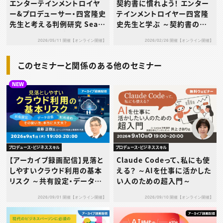
エンターテインメントロイヤ
契約書に慣れよう！ エンター
ー&プロデューサー・四宮隆史
テインメントロイヤー四宮隆
先生と考える判例研究 Seas
史先生と学ぶ ～契約書の見
on2 Case1～音楽に関する
かたと注意点～Vol.８
2026/05/11 開催【オンライン開催】
2026/02/26 開催【オンライン開催】
判例～
このセミナーと関係のある他のセミナー
NEW
プロデュース・ビジネススキル
プロデュース・ビジネススキル
【アーカイブ録画配信】見落と
Claude Codeって、私にも使
しやすいクラウド利用の基本
える？ ～AIを仕事に活かした
リスク ～共有設定・データ送
い人のための超入門～
信・利用規約…その使い方、本
2026/09/01 開催【オンライン開催】
2026/09/10 開催【オンライン開催】
当に大丈夫？～