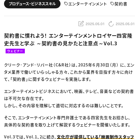
動画配信・映像制作
TOP Creator’s コラム トップ
エンターテインメント
契約書
プロデュース・ビジネススキル
編集・ライティング
Webクリエイター
セミナー
マーケティング
アプリクリエイター
ディレクション
ゲームクリエイター
業界解説・キャリア事情
映像クリエイター
ニュース・トレンド
2025.05.01
2025.05.01
お役立ち基礎知識
マーケッター
クリエイターインタビュー
ニュース・トレンド トップ
契約書に慣れよう！ エンターテインメントロイヤー四宮隆
C＆R Magazine
Web
史先生と学ぶ ～契約書の見かたと注意点～Vol.3
映像
ゲーム・エンタメ
ウェビナー
広告
出版
CREATIVE VILLAGEからのお知らせ
クリーク･アンド･リバー社（C&R社）は、2025年６月30日（月） に、エン
タメ業界で働いていらっしゃる方々、これから業界を目指す方々に向け
て、「契約書」に関するウェビナーを実施します。
プロフェッショナル×つながる×メディア
エンターテイメントビジネスにおいて、映画、テレビ、音楽などの契約書
は不可欠な存在です。
しかし、その内容を理解して適切に対応するのは難しいことです。
そこで、エンターテインメント専門弁護士である四宮先生をお招きし、
具体的な契約書を取り上げて解説するウェビナーを開催いたします。
Vol.3では、Vol.1、2に続き、
文化庁が提供している「映画制作スタッフ