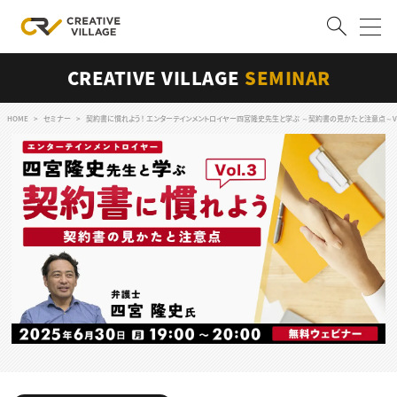
CREATIVE VILLAGE
SEMINAR
ACCOUNT
ログイン
会員登録
HOME
セミナー
契約書に慣れよう！ エンターテインメントロイヤー四宮隆史先生と学ぶ ～契約書の見かたと注意点～Vol
RECRUIT
クリエイター求人を探す
CREATIVE JOB求人検索
特集求人
採用説明会
転職支援サービス
CONTENTS
スキルアップしたい！
スキルアップしたい！ トップ
デザイン
TOP Creator’s コラム
プログラミング