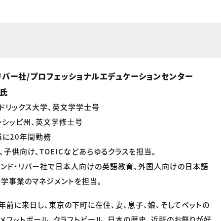
リバー社/プロフェッショナルエデュケーションセンター
e氏
ドリックス大学、英文学学士号
シシッピ州、英文学修士号
に20年間勤務
、子供向け、TOEICなどあらゆるクラスを担当。
アンド・リバー社で日本人向けの英語教育、外国人向けの日本語
学事業のマネジメントを担当。
0年前に来日し、東京の下町に在住、妻、息子、娘、そしてペットの
アメフットボール、クラフトビール、日本の歴史、近所のお祭りが好