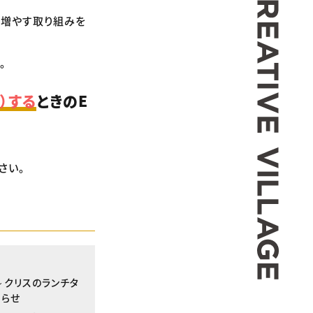
を増やす取り組みを
。
）する
ときのE
さい。
 ～クリスのランチタ
知らせ