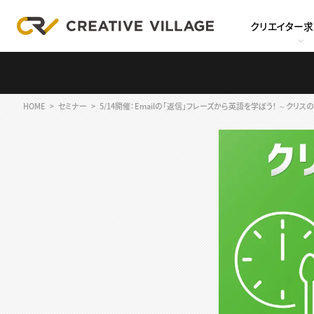
クリエイター
HOME
セミナー
5/14開催：Emailの「返信」フレーズから英語を学ぼう！ ～