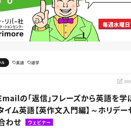
英語
語学
キル
202
：Emailの「返信」フレーズから英語を学
タイム英語【英作文入門編】～ホリデー
合わせ
ウェビナー