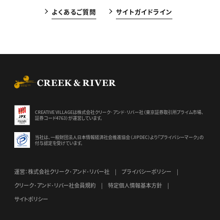
よくあるご質問
サイトガイドライン
CREEK & RIVER Co., Ltd.
CREATIVE VILLAGEは株式会社クリーク･アンド･リバー社（東京証券
取引所プライム市場、
証券コード4763）が運営しています。
当社は、一般財団法人日本情報経済社会推進協会（JIPDEC）より
「プライバシーマーク」の
付与認定を受けています。
運営：株式会社クリーク･アンド･リバー社
プライバシーポリシー
クリーク･アンド･リバー社会員規約
特定個人情報基本方針
サイトポリシー