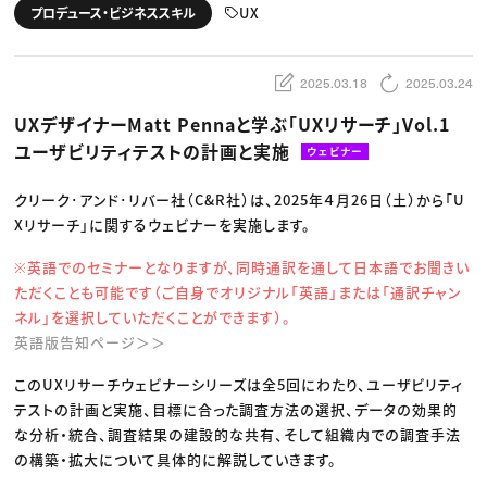
動画配信・映像制作
TOP Creator’s コラム トップ
UX
プロデュース・ビジネススキル
編集・ライティング
Webクリエイター
セミナー
マーケティング
アプリクリエイター
ディレクション
ゲームクリエイター
業界解説・キャリア事情
映像クリエイター
ニュース・トレンド
2025.03.18
2025.03.24
お役立ち基礎知識
マーケッター
クリエイターインタビュー
ニュース・トレンド トップ
UXデザイナーMatt Pennaと学ぶ「UXリサーチ」Vol.1
C＆R Magazine
Web
ユーザビリティテストの計画と実施
映像
ウェビナー
ゲーム・エンタメ
広告
クリーク･アンド･リバー社（C&R社）は、2025年４月26日（土）から「U
出版
CREATIVE VILLAGEからのお知らせ
Xリサーチ」に関するウェビナーを実施します。
※英語でのセミナーとなりますが、同時通訳を通して日本語でお聞きい
プロフェッショナル×つながる×メディア
ただくことも可能です（ご自身でオリジナル「英語」または「通訳チャン
ネル」を選択していただくことができます）。
英語版告知ページ＞＞
このUXリサーチウェビナーシリーズは全5回にわたり、ユーザビリティ
テストの計画と実施、目標に合った調査方法の選択、データの効果的
な分析・統合、調査結果の建設的な共有、そして組織内での調査手法
の構築・拡大について具体的に解説していきます。