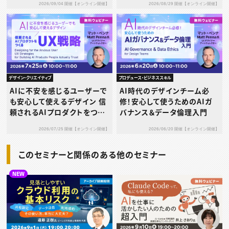
2026/08/29 開催【オンライン開催】
2026/09/04 開催【オンライン開催】
デザイン・クリエイティブ
プロデュース・ビジネススキル
AIに不安を感じるユーザーで
AI時代のデザインチーム必
も安心して使えるデザイン 信
修！安心して使うためのAIガ
頼されるAIプロダクトをつく
バナンス＆データ倫理入門
るUX戦略
2026/07/25 開催【オンライン開催】
2026/06/20 開催【オンライン開催】
このセミナーと関係のある他のセミナー
NEW