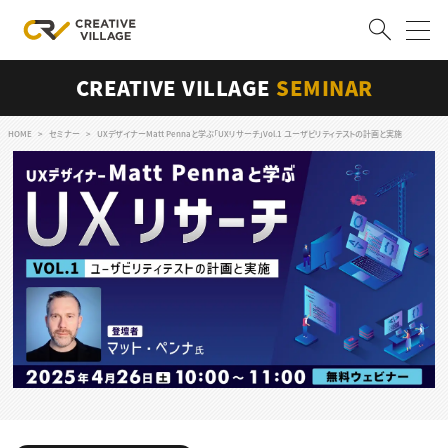
CREATIVE VILLAGE
SEMINAR
ACCOUNT
ログイン
会員登録
HOME
セミナー
UXデザイナーMatt Pennaと学ぶ「UXリサーチ」Vol.1 ユーザビリティテストの計画と実施
RECRUIT
クリエイター求人を探す
CREATIVE JOB求人検索
特集求人
採用説明会
転職支援サービス
CONTENTS
スキルアップしたい！
スキルアップしたい！ トップ
デザイン
TOP Creator’s コラム
プログラミング