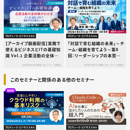
る〜
プロデュース・ビジネススキル
プロデュース・ビジネススキル
【アーカイブ録画配信】実務で
「対話で育む組織の未来」～チ
使えるビジネスとITの基礎知
ーム・組織を育てよう～第8
識 Vol.1 企業活動の全体像
回：リーダーシップの本質を
がわかる ～データ・会計・DX
問い直す～関係性を築く力を
2026/09/04 開催【オンライン開催】
2026/08/31 開催【オンライン開催】
で理解する企業のしくみ～
中心に～
このセミナーと関係のある他のセミナー
NEW
プロデュース・ビジネススキル
プロデュース・ビジネススキル