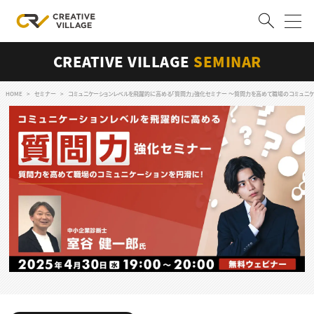
CREATIVE VILLAGE
SEMINAR
ACCOUNT
ログイン
会員登録
HOME
セミナー
コミュニケーションレベルを飛躍的に高める「質問力」強化セミナー 〜質問力を高めて職場のコミュニケ
RECRUIT
クリエイター求人を探す
CREATIVE JOB求人検索
特集求人
採用説明会
転職支援サービス
CONTENTS
スキルアップしたい！
スキルアップしたい！ トップ
デザイン
TOP Creator’s コラム
プログラミング