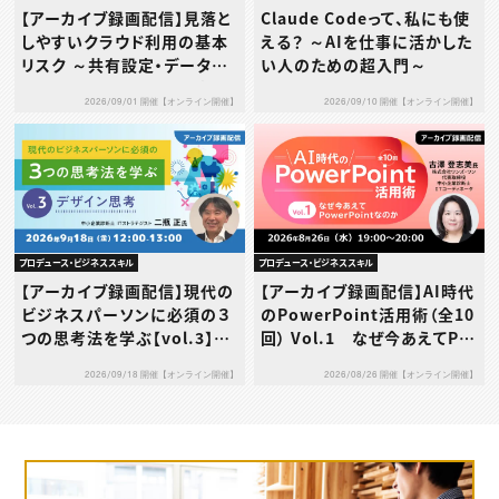
【アーカイブ録画配信】見落と
Claude Codeって、私にも使
しやすいクラウド利用の基本
える？ ～AIを仕事に活かした
リスク ～共有設定・データ送
い人のための超入門～
信・利用規約…その使い方、本
2026/09/01 開催【オンライン開催】
2026/09/10 開催【オンライン開催】
当に大丈夫？～
プロデュース・ビジネススキル
プロデュース・ビジネススキル
【アーカイブ録画配信】現代の
【アーカイブ録画配信】AI時代
ビジネスパーソンに必須の３
のPowerPoint活用術（全10
つの思考法を学ぶ【vol.3】デ
回） Vol.1 なぜ今あえてPo
ザイン思考
werPointなのか
2026/09/18 開催【オンライン開催】
2026/08/26 開催【オンライン開催】