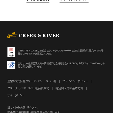
CREEK & RIVER Co., Ltd.
CREATIVE VILLAGEは株式会社クリーク･アンド･リバー社（東京証券
取引所プライム市場、
証券コード4763）が運営しています。
当社は、一般財団法人日本情報経済社会推進協会（JIPDEC）より
「プライバシーマーク」の
付与認定を受けています。
運営：株式会社クリーク･アンド･リバー社
プライバシーポリシー
クリーク･アンド･リバー社会員規約
特定個人情報基本方針
サイトポリシー
当サイトの内容、テキスト、
画像等の無断転載・無断使用を固く禁じます。