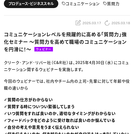
動画配信・映像制作
TOP Creator’s コラム トップ
コミュニケーション
質問力
プロデュース・ビジネススキル
編集・ライティング
Webクリエイター
セミナー
マーケティング
アプリクリエイター
ディレクション
ゲームクリエイター
業界解説・キャリア事情
映像クリエイター
ニュース・トレンド
2025.03.17
2025.03.18
お役立ち基礎知識
マーケッター
クリエイターインタビュー
ニュース・トレンド トップ
コミュニケーションレベルを飛躍的に高める「質問力」強
C＆R Magazine
Web
化セミナー 〜質問力を高めて職場のコミュニケーション
映像
ゲーム・エンタメ
を円滑に！〜
ウェビナー
広告
出版
CREATIVE VILLAGEからのお知らせ
クリーク･アンド･リバー社（C&R社）は、2025年4月30日（水）にコミュ
ニケーション関するウェビナーを実施します。
プロフェッショナル×つながる×メディア
今回のウェビナーでは、社内やチーム内の上司・先輩に対して年齢や役
職の違いから
✓質問の仕方がわからない
✓質問する時についつい緊張してしまう
✓いつ質問をすれば良いのか、適切なタイミングがわからない
✓フィードバックをどのように受け取れば良いのか悩んでいる
✓自分の考えや意見をうまく伝えられない
✓何を伝えたいのか、何を知りたいのかが自分でもはっきりしていない