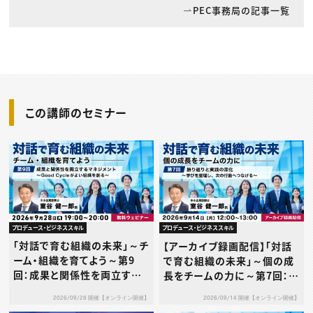
PEC事務局の記事一覧
この講師のセミナー
プロデュース・ビジネススキル
プロデュース・ビジネススキル
「対話で育む組織の未来」～チ
【アーカイブ録画配信】「対話
ーム・組織を育てよう～第9
で育む組織の未来」～個の成
回：成果と関係性を両立する
長をチームの力に～第7回：振
マネジメント～Good Cycle
り返りと実践の深化〜学びを
2026/09/28 開催【オンライン開催】
2026/09/14 開催【オンライン開催】
がよい組織を創る～
整理し、次の行動へつなげ