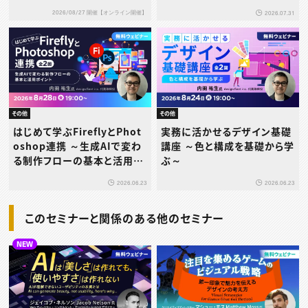
2026/08/27 開催【オンライン開催】
2026.07.31
その他
その他
はじめて学ぶFireflyとPhot
実務に活かせるデザイン基礎
oshop連携 ～生成AIで変わ
講座 ～色と構成を基礎から学
る制作フローの基本と活用ポ
ぶ～
イント～
2026.06.23
2026.06.23
このセミナーと関係のある他のセミナー
NEW