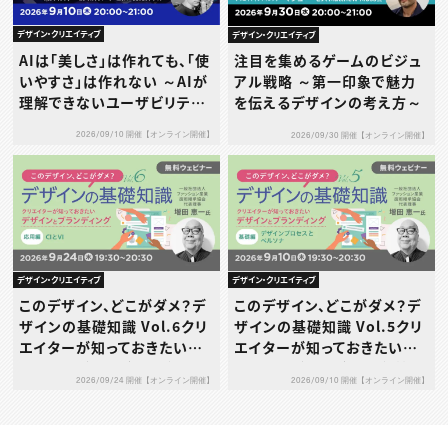
デザイン・クリエイティブ
デザイン・クリエイティブ
AIは「美しさ」は作れても、「使
注目を集めるゲームのビジュ
いやすさ」は作れない ～AIが
アル戦略 ～第一印象で魅力
理解できないユーザビリティ
を伝えるデザインの考え方～
の本質とは～
2026/09/10 開催【オンライン開催】
2026/09/30 開催【オンライン開催】
デザイン・クリエイティブ
デザイン・クリエイティブ
このデザイン、どこがダメ？デ
このデザイン、どこがダメ？デ
ザインの基礎知識 Vol.6クリ
ザインの基礎知識 Vol.5クリ
エイターが知っておきたいデ
エイターが知っておきたいデ
ザインとブランディング［応用
ザインとブランディング［基礎
2026/09/24 開催【オンライン開催】
2026/09/10 開催【オンライン開催】
編］～CIとVI～
編］～デザインプロセスとペ
ルソナ～