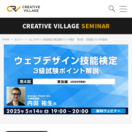
CREATIVE VILLAGE
SEMINAR
ACCOUNT
ログイン
会員登録
HOME
セミナー
ウェブデザイン技能検定3級試験ポイント解説 第4回 実技編（2025年度版）
RECRUIT
クリエイター求人を探す
CREATIVE JOB求人検索
特集求人
採用説明会
転職支援サービス
CONTENTS
スキルアップしたい！
スキルアップしたい！ トップ
デザイン
TOP Creator’s コラム
プログラミング