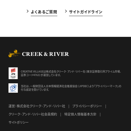
よくあるご質問
サイトガイドライン
CREEK & RIVER Co., Ltd.
CREATIVE VILLAGEは株式会社クリーク･アンド･リバー社（東京証券
取引所プライム市場、
証券コード4763）が運営しています。
当社は、一般財団法人日本情報経済社会推進協会（JIPDEC）より
「プライバシーマーク」の
付与認定を受けています。
運営：株式会社クリーク･アンド･リバー社
プライバシーポリシー
クリーク･アンド･リバー社会員規約
特定個人情報基本方針
サイトポリシー