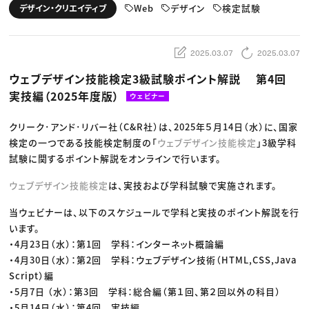
動画配信・映像制作
TOP Creator’s コラム トップ
Web
デザイン
検定試験
デザイン・クリエイティブ
編集・ライティング
Webクリエイター
セミナー
マーケティング
アプリクリエイター
ディレクション
ゲームクリエイター
業界解説・キャリア事情
映像クリエイター
ニュース・トレンド
2025.03.07
2025.03.07
お役立ち基礎知識
マーケッター
クリエイターインタビュー
ニュース・トレンド トップ
ウェブデザイン技能検定3級試験ポイント解説 第4回
C＆R Magazine
Web
実技編（2025年度版）
映像
ウェビナー
ゲーム・エンタメ
広告
クリーク･アンド･リバー社（C&R社）は、2025年５月14日（水）に、国家
出版
CREATIVE VILLAGEからのお知らせ
検定の一つである技能検定制度の「
ウェブデザイン技能検定
」3級学科
試験に関するポイント解説をオンラインで行います。
プロフェッショナル×つながる×メディア
ウェブデザイン技能検定
は、実技および学科試験で実施されます。
当ウェビナーは、以下のスケジュールで学科と実技のポイント解説を行
います。
・4月23日（水）：第1回 学科：インターネット概論編
・4月30日（水）：第2回 学科：ウェブデザイン技術（HTML,CSS,Java
Script）編
・5月7日 （水）：第3回 学科：総合編（第１回、第２回以外の科目）
・5月14日（水）：第4回 実技編