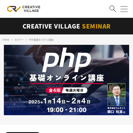
CREATIVE VILLAGE
SEMINAR
ACCOUNT
ログイン
会員登録
HOME
セミナー
PHP基礎オンライン講座
RECRUIT
クリエイター求人を探す
CREATIVE JOB求人検索
特集求人
採用説明会
転職支援サービス
CONTENTS
スキルアップしたい！
スキルアップしたい！ トップ
デザイン
TOP Creator’s コラム
プログラミング