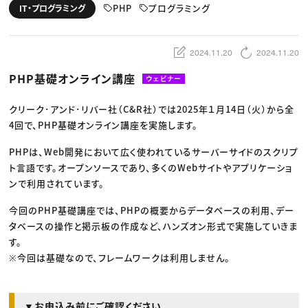
動画配信・映像制作
TOP Creator’s コラム トップ
PHP
プログラミング
IT・プログラミング
編集・ライティング
Webクリエイター
セミナー
マーケティング
アプリクリエイター
ディレクション
ゲームクリエイター
業界解説・キャリア事情
映像クリエイター
ニュース・トレンド
2024.11.20
2024.11.20
お役立ち基礎知識
マーケッター
クリエイターインタビュー
ニュース・トレンド トップ
PHP基礎オンライン講座
ウェビナー
C＆R Magazine
Web
映像
ゲーム・エンタメ
クリーク･アンド･リバー社（C&R社）では2025年１月14日（火）から全
広告
4回で、PHP基礎オンライン講座を実施します。
出版
CREATIVE VILLAGEからのお知らせ
PHPは、Web開発において広く使われているサーバーサイドのスクリプ
ト言語です。オープンソースであり、多くのWebサイトやアプリケーショ
プロフェッショナル×つながる×メディア
ンで利用されています。
今回のPHP基礎講座では、PHPの概要からデータベースの利用、デー
タベースの操作と掲示板の作成など、ハンズオン形式で実施していきま
す。
※今回は基礎なので、フレームワークは利用しません。
▼お申込み前にご確認ください