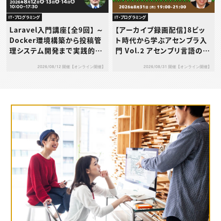
IT・プログラミング
IT・プログラミング
Laravel入門講座【全9回】 ～
【アーカイブ録画配信】8ビッ
Docker環境構築から投稿管
ト時代から学ぶアセンブラ入
理システム開発まで実践的に
門 Vol.2 アセンブリ言語の基
学ぶ～
礎を“動き”で理解しよう
2026/08/12 開催【オンライン開催】
2026/08/31 開催【オンライン開催】