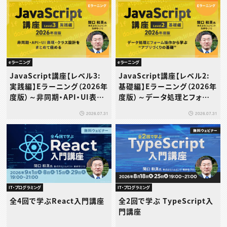
eラーニング
eラーニング
JavaScript講座【レベル3:
JavaScript講座【レベル2:
実践編】Eラーニング（2026年
基礎編】Eラーニング（2026年
度版）～非同期・API・UI表
度版）～データ処理とフォーム
現・クラス設計をまとめて極め
操作から学ぶ“アプリづくりの
2026.07.31
2026.07.31
る
基礎”～
IT・プログラミング
IT・プログラミング
全4回で学ぶReact入門講座
全2回で学ぶ TypeScript入
門講座