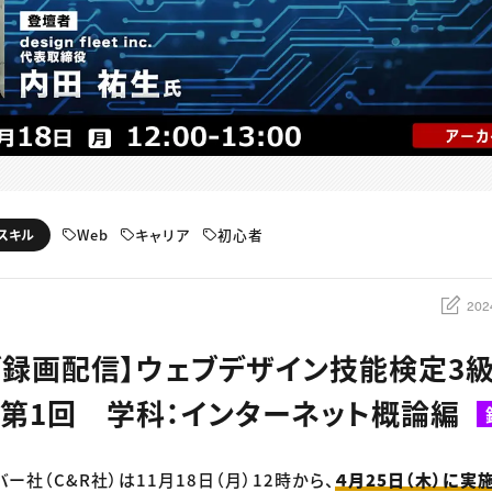
Web
キャリア
初心者
スキル
202
ブ録画配信】ウェブデザイン技能検定3
第1回 学科：インターネット概論編
バー社（C&R社）は11月18日（月）12時から、
４月25日（木）に実