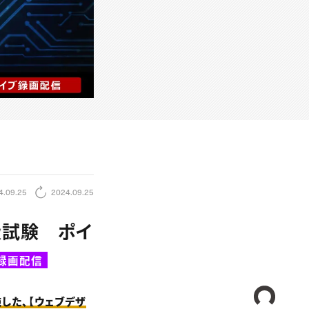
4.09.25
2024.09.25
級試験 ポイ
録画配信
CREA
施した、【ウェブデザ