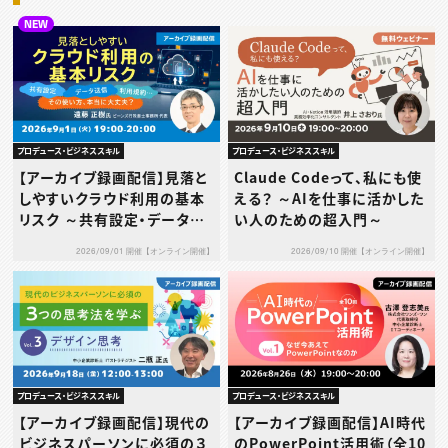
NEW
プロデュース・ビジネススキル
プロデュース・ビジネススキル
【アーカイブ録画配信】見落と
Claude Codeって、私にも使
しやすいクラウド利用の基本
える？ ～AIを仕事に活かした
リスク ～共有設定・データ送
い人のための超入門～
信・利用規約…その使い方、本
2026/09/01 開催【オンライン開催】
2026/09/10 開催【オンライン開催】
当に大丈夫？～
プロデュース・ビジネススキル
プロデュース・ビジネススキル
【アーカイブ録画配信】現代の
【アーカイブ録画配信】AI時代
ビジネスパーソンに必須の３
のPowerPoint活用術（全10