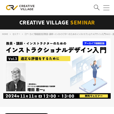
CREATIVE VILLAGE
SEMINAR
ACCOUNT
ログイン
会員登録
HOME
セミナー
【アーカイブ録画配信】教員・講師・インストラクターのためのインストラクショナルデザイン入門Vol.3
RECRUIT
クリエイター求人を探す
CREATIVE JOB求人検索
特集求人
採用説明会
転職支援サービス
CONTENTS
スキルアップしたい！
スキルアップしたい！ トップ
デザイン
TOP Creator’s コラム
プログラミング