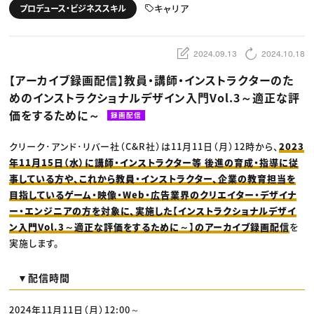
動画配信・映像制作
TOP Creator’s コラム トップ
キャリア
プロデュース・ビジネススキル
編集・ライティング
Webクリエイター
セミナー
マーケティング
アプリクリエイター
ディレクション
ゲームクリエイター
業界解説・キャリア事情
映像クリエイター
ニュース・トレンド
2024.09.13
2024.10.18
お役立ち基礎知識
マーケッター
クリエイターインタビュー
ニュース・トレンド トップ
【アーカイブ録画配信】教員・講師・インストラクターのた
C＆R Magazine
Web
めのインストラクショナルデザイン入門Vol.3～適正な評
映像
ゲーム・エンタメ
価をするために～
録画配信
広告
出版
CREATIVE VILLAGEからのお知らせ
クリーク･アンド･リバー社（C&R社）は11月11日（月）12時から、
2023
年11月15日（水）に講師・インストラクター等 後進の育成・指導に従
事している方や、これから教員・インストラクター、企業の教育担当を
プロフェッショナル×つながる×メディア
目指しているゲーム・映像・Web・広告業界のクリエイター・デザイナ
ー・エンジニアの方を対象に、実施した【インストラクショナルデザイ
ン入門Vol.3～適正な評価をするために～】のアーカイブ録画配信
を
実施します。
▼配信時間
2024年11月11日（月）12:00～