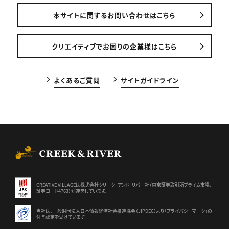
本サイトに関するお問い合わせはこちら
クリエイティブでお困りの企業様はこちら
よくあるご質問
サイトガイドライン
CREEK & RIVER Co., Ltd.
CREATIVE VILLAGEは株式会社クリーク･アンド･リバー社（東京証券
取引所プライム市場、
証券コード4763）が運営しています。
当社は、一般財団法人日本情報経済社会推進協会（JIPDEC）より
「プライバシーマーク」の
付与認定を受けています。