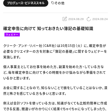
動画配信・映像制作
TOP Creator’s コラム トップ
その他
プロデュース・ビジネススキル
編集・ライティング
Webクリエイター
セミナー
マーケティング
アプリクリエイター
ディレクション
ゲームクリエイター
業界解説・キャリア事情
映像クリエイター
ニュース・トレンド
2024.08.29
2024.09.24
お役立ち基礎知識
マーケッター
クリエイターインタビュー
ニュース・トレンド トップ
確定申告に向けて 知っておきたい簿記の基礎知識
C＆R Magazine
Web
映像
ウェビナー
ゲーム・エンタメ
広告
クリーク･アンド･リバー社（C&R社）は10月15日（火） に、確定申告が
出版
CREATIVE VILLAGEからのお知らせ
必要なクリエイターの方を対象に「簿記の基礎」に関するウェビナーを
実施します。
プロフェッショナル×つながる×メディア
個人事業主としてお仕事を始めた方、副業を始めた方・している方な
ど、毎年確定申告に向けて多くの時間をかけ悩みながら準備をされて
いるかと思います。
お金に関することなので、知らないことで損をしていることはないか、漠
然と怖さを感じている方も多いと思います。
例えば会計ソフトを使っている方は、知識がなくても比較的簡単に作成
できる反面、間違いがわかりにくく結果ぐちゃぐちゃになってしまったり、