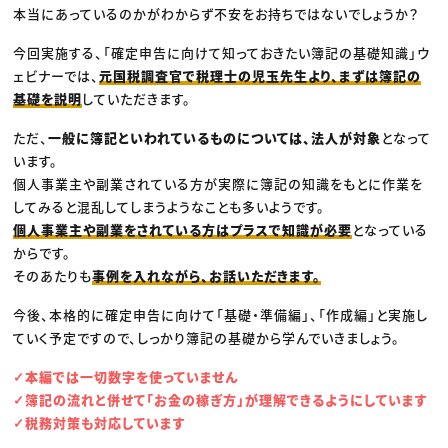
本当にあっているのかがわからず不安をお持ちではないでしょうか？
今回実施する、「確定申告に向けて知っておきたい簿記の基礎知識」ウ
ェビナーでは、
元国税調査官で税理士の児玉先生より、まずは簿記の
基礎を説明
していただきます。
ただ、
一般に簿記といわれているものについては、法人が対象
となって
います。
個人事業主や副業されている方が実際に簿記の知識をもとに作業を
してみると混乱してしまうようなことも多いようです。
個人事業主や副業をされている方はプラスで知識が必要
となっている
からです。
そのあたりも
事例を入れながら、お話いただきます。
今後、本格的に確定申告に向けて「基礎・準備編」、「作成編」と実施し
ていく予定ですので、しっかり簿記の基礎から学んでいきましょう。
✓本編では一切数字を使っていません
✓簿記の流れと併せて「お金の稼ぎ方」が理解できるようにしています
✓税務対策も対応しています