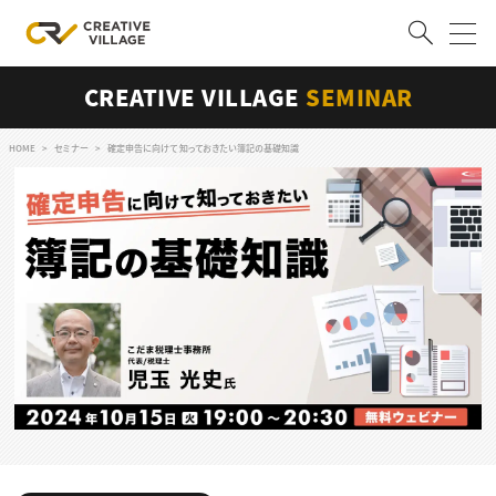
CREATIVE VILLAGE
SEMINAR
ACCOUNT
ログイン
会員登録
HOME
セミナー
確定申告に向けて 知っておきたい簿記の基礎知識
RECRUIT
クリエイター求人を探す
CREATIVE JOB求人検索
特集求人
採用説明会
転職支援サービス
CONTENTS
スキルアップしたい！
スキルアップしたい！ トップ
デザイン
TOP Creator’s コラム
プログラミング