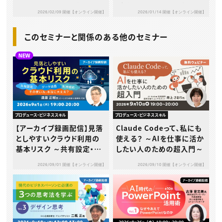
防止ポイント解説講座
デビュー」の不安をゼロに
2026/02/09 開催【オンライン開催】
2026/01/14 開催【オンライン開催】
する やさしい基礎講座
このセミナーと関係のある他のセミナー
NEW
プロデュース・ビジネススキル
プロデュース・ビジネススキル
【アーカイブ録画配信】見落
Claude Codeって、私にも
としやすいクラウド利用の
使える？ ～AIを仕事に活か
基本リスク ～共有設定・デ
したい人のための超入門～
ータ送信・利用規約…その
2026/09/01 開催【オンライン開催】
2026/09/10 開催【オンライン開催】
使い方、本当に大丈夫？～