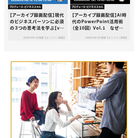
プロデュース・ビジネススキル
プロデュース・ビジネススキル
【アーカイブ録画配信】現代
【アーカイブ録画配信】AI時
のビジネスパーソンに必須
代のPowerPoint活用術
の３つの思考法を学ぶ【vo
（全10回） Vol.1 なぜ今
l.3】デザイン思考
あえてPowerPointなのか
2026/09/18 開催【オンライン開催】
2026/08/26 開催【オンライン開催】