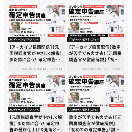
プロデュース・ビジネススキル
プロデュース・ビジネススキル
【アーカイブ録画配信】【元
【アーカイブ録画配信】数字
国税調査官がやさしく解説】
が苦手でも大丈夫！【元国税
まだ間に合う！ 確定申告の
調査官が徹底解説】 「初め
最終仕上げ＆見落とし防止
ての確定申告」「副業デビュ
2026/03/09 開催【オンライン開催】
2026/03/02 開催【オンライン開催】
ポイント解説講座
ー」の不安をゼロにする や
さしい基礎講座
プロデュース・ビジネススキル
プロデュース・ビジネススキル
【元国税調査官がやさしく解
数字が苦手でも大丈夫！【元
説】 まだ間に合う！ 確定申
国税調査官が徹底解説】
告の最終仕上げ＆見落とし
「初めての確定申告」「副業