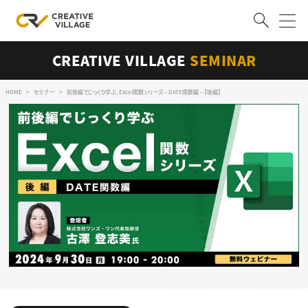
CREATIVE VILLAGE
SEMINAR
ACCOUNT
ログイン
会員登録
HOME
セミナー
前後編でじっくり学ぶ、Excel関数シリーズ～DATE関数編～【後編】
RECRUIT
クリエイター求人を探す
CREATIVE JOB求人検索
特集求人
採用説明会
転職支援サービス
CONTENTS
スキルアップしたい！
スキルアップしたい！ トップ
デザイン
TOP Creator’s コラム
プログラミング