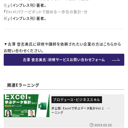
化
」（インプレス刊）著者。
「
Excelパワーピボットで極める一歩先の集計・分
析
」（インプレス刊）著者。
▼古澤 登志美氏に研修や講師を依頼されたい企業の方はこちらから
お問い合わせください。
古澤 登志美氏：研修サービスお問い合わせフォーム
関連Eラーニング
プロデュース・ビジネススキル
非公開: Excelで学ぶデータ集計Vol.1 Eラ
ーニング
2023.02.22