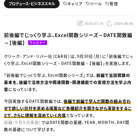
動画配信・映像制作
TOP Creator’s コラム トップ
キャリア
ツール
管理
プロデュース・ビジネススキル
編集・ライティング
Webクリエイター
セミナー
マーケティング
アプリクリエイター
ディレクション
ゲームクリエイター
業界解説・キャリア事情
映像クリエイター
ニュース・トレンド
2024.07.16
2024.08.06
お役立ち基礎知識
マーケッター
クリエイターインタビュー
ニュース・トレンド トップ
前後編でじっくり学ぶ、Excel関数シリーズ～DATE関数編
C＆R Magazine
Web
～【後編】
映像
ウェビナー
ゲーム・エンタメ
広告
クリーク･アンド･リバー社（C&R社）は、9月30日（月）に「前後編でじっ
出版
CREATIVE VILLAGEからのお知らせ
くり学ぶ、Excel関数シリーズ～DATE関数編～【後編】」を実施します。
「前後編でじっくり学ぶ、Excel関数シリーズ」では、
前編で当該関数の
プロフェッショナル×つながる×メディア
基本を、後編で活用方法や関連関数・関連機能での実現方法を学ぶ内
容
になっています。
今回実施するDATE関数編では、
後編で前編で学んだ関数の組み合わ
せで欲しい日付を求める場面など各種紹介を聞きながら演習をするこ
とで、さらに理解を深めていく内容
となっています。
前編（９月９日実施）
ではDATE関数の基礎、YEAR、MONTH、DAY関
数の基礎について学びます。