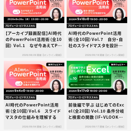
プロデュース・ビジネススキル
プロデュース・ビジネススキル
【アーカイブ録画配信】AI時代
AI時代のPowerPoint活用
のPowerPoint活用術（全10
術（全10回）Vol.7 自分・自
回） Vol.1 なぜ今あえてPo
社のスライドマスタを設計す
werPointなのか
る
2026/08/26 開催【オンライン開催】
2026/09/18 開催【オンライン開催】
プロデュース・ビジネススキル
プロデュース・ビジネススキル
AI時代のPowerPoint活用
前後編で学ぶ はじめてのExc
術（全10回）Vol.6 スライド
el（全20回）Vol.10 条件分岐
マスタの仕組みを理解する
と検索の関数（IF・VLOOKUP
／XLOOKUP）（後編）～演習
2026/09/04 開催【オンライン開催】
2026/09/17 開催【オンライン開催】
で身につけるデータ判定と集