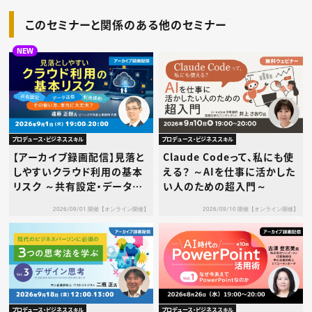
計の実践スキル～
このセミナーと関係のある他のセミナー
NEW
プロデュース・ビジネススキル
プロデュース・ビジネススキル
【アーカイブ録画配信】見落と
Claude Codeって、私にも使
しやすいクラウド利用の基本
える？ ～AIを仕事に活かした
リスク ～共有設定・データ送
い人のための超入門～
信・利用規約…その使い方、本
2026/09/01 開催【オンライン開催】
2026/09/10 開催【オンライン開催】
当に大丈夫？～
プロデュース・ビジネススキル
プロデュース・ビジネススキル