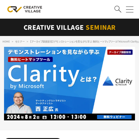
CREATIVE VILLAGE
SEMINAR
ACCOUNT
ログイン
会員登録
HOME
セミナー
【アーカイブ録画配信】デモンストレーションを見ながら学ぶ 無料ヒートマップツール「Microsoft Clarity
RECRUIT
クリエイター求人を探す
CREATIVE JOB求人検索
特集求人
採用説明会
転職支援サービス
CONTENTS
スキルアップしたい！
スキルアップしたい！ トップ
デザイン
TOP Creator’s コラム
プログラミング