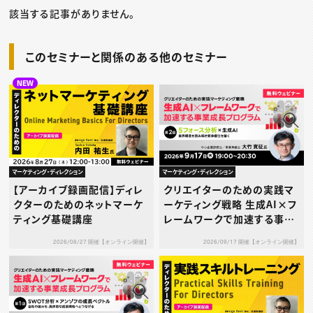
該当する記事がありません。
このセミナーと関係のある他のセミナー
NEW
マーケティング・ディレクション
マーケティング・ディレクション
【アーカイブ録画配信】ディレ
クリエイターのための実践マ
クターのためのネットマーケ
ーケティング戦略 生成AI×フ
ティング基礎講座
レームワークで加速する事業
成長プログラム 第2回：5フォ
2026/08/27 開催【オンライン開催】
2026/09/17 開催【オンライン開催】
ース分析×生成AI ― 業界構
造を読み解き競争優位を築く
―