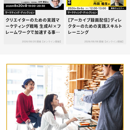
マーケティング・ディレクション
マーケティング・ディレクション
クリエイターのための実践マ
【アーカイブ録画配信】ディレ
ーケティング戦略 生成AI×フ
クターのための実践スキルト
レームワークで加速する事業
レーニング
成長プログラム 第1回：SWO
2026/08/20 開催【オンライン開催】
2026/08/06 開催【オンライン開催】
T分析 × アンゾフの成長ベク
トル ― 自社の強みを、具体的
な成長戦略へとつなげる ―