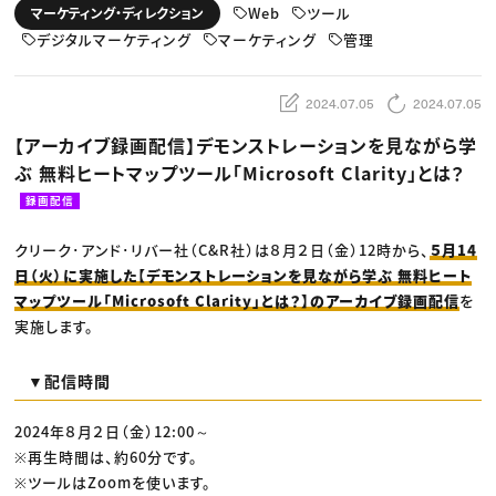
動画配信・映像制作
TOP Creator’s コラム トップ
Web
ツール
マーケティング・ディレクション
編集・ライティング
Webクリエイター
セミナー
マーケティング
デジタルマーケティング
マーケティング
管理
アプリクリエイター
ディレクション
ゲームクリエイター
業界解説・キャリア事情
映像クリエイター
ニュース・トレンド
お役立ち基礎知識
マーケッター
2024.07.05
2024.07.05
クリエイターインタビュー
ニュース・トレンド トップ
C＆R Magazine
Web
【アーカイブ録画配信】デモンストレーションを見ながら学
映像
ぶ 無料ヒートマップツール「Microsoft Clarity」とは？
ゲーム・エンタメ
広告
録画配信
出版
CREATIVE VILLAGEからのお知らせ
クリーク･アンド･リバー社（C&R社）は８月２日（金）12時から、
５月14
日（火）に実施した【デモンストレーションを見ながら学ぶ 無料ヒート
プロフェッショナル×つながる×メディア
マップツール「Microsoft Clarity」とは？】のアーカイブ録画配信
を
実施します。
▼配信時間
2024年８月２日（金）12:00～
※再生時間は、約60分です。
※ツールはZoomを使います。