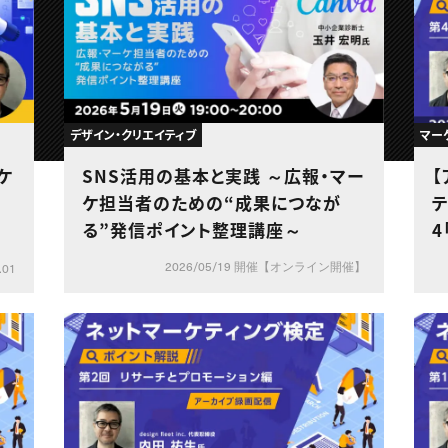
デザイン・クリエイティブ
マー
ケ
SNS活用の基本と実践 ～広報・マー
ケ担当者のための“成果につなが
テ
る”発信ポイント整理講座～
4
2026/05/19 開催【オンライン開催】
.01