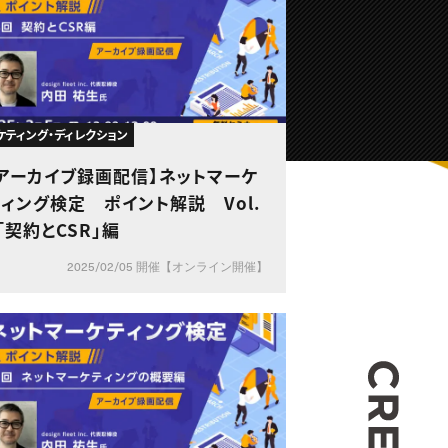
ケティング・ディレクション
【アーカイブ録画配信】ネットマーケ
ィング検定 ポイント解説 Vol.
「契約とCSR」編
2025/02/05 開催【オンライン開催】
CREA