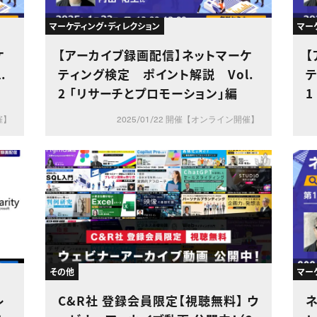
マーケティング・ディレクション
マー
ケ
【アーカイブ録画配信】ネットマーケ
.
ティング検定 ポイント解説 Vol.
テ
編
2 「リサーチとプロモーション」編
1
催】
2025/01/22 開催【オンライン開催】
その他
マー
レ
C&R社 登録会員限定【視聴無料】 ウ