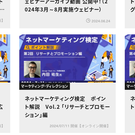
ト
ェビナーアーカイブ動画 公開中！（2
ト
」
024年3月～8月実施ウェビナー）
催】
2024.06.24
マーケティング・ディレクション
マー
ン
ネットマーケティング検定 ポイン
広
ト解説 Vol.2 「リサーチとプロモー
ト
ション」編
催】
2024/07/11 開催【オンライン開催】