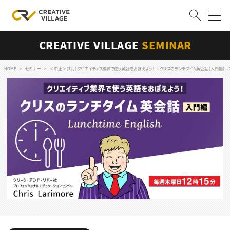
CREATIVE VILLAGE
SEMINAR
ACCOUNT
ログイン
会員登録
HOME
セミナー
＜中止＞【7月】クリエイティブ業界で使う英語をおぼえよう！ ～クリスのランチタイム英会話【入門編】～
RECRUIT
クリエイター求人を探す
CREATIVE JOB求人検索
特集求人
採用説明会
転職支援サービス
CONTENTS
スキルアップしたい！
スキルアップしたい！ トップ
デザイン
TOP Creator’s コラム
プログラミング