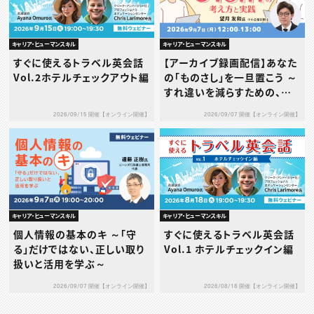
キャリア・ヒューマンスキル
キャリア・ヒューマンスキル
すぐに使えるトラベル英会話
【アーカイブ録画配信】あなた
Vol.2ホテルチェックアウト編
の「ものさし」を一旦置こう ～
すれ違いを減らすための、タ
イプ別1on1の考え方と実践
2026/09/15 開催【オンライン開催】
2026/09/07 開催【オンライン開催】
～
キャリア・ヒューマンスキル
キャリア・ヒューマンスキル
個人情報の基本のキ ～「守
すぐに使えるトラベル英会話
る」だけではない、正しい取り
Vol.1 ホテルチェックイン編
扱いと活用を学ぶ～
2026/09/07 開催【オンライン開催】
2026/08/18 開催【オンライン開催】