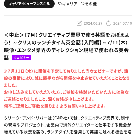
動画配信・映像制作
TOP Creator’s コラム トップ
キャリア
その他
キャリア・ヒューマンスキル
編集・ライティング
Webクリエイター
セミナー
マーケティング
アプリクリエイター
ディレクション
ゲームクリエイター
業界解説・キャリア事情
映像クリエイター
ニュース・トレンド
2024.06.27
2024.07.10
お役立ち基礎知識
マーケッター
クリエイターインタビュー
ニュース・トレンド トップ
＜中止＞【7月】クリエイティブ業界で使う英語をおぼえよ
C＆R Magazine
Web
う！ ～クリスのランチタイム英会話【入門編】～7/11(木）
映像
ゲーム・エンタメ
映像・エンタメ業界のディレクション現場で使われる英会
広告
出版
話
ウェビナー
CREATIVE VILLAGEからのお知らせ
※７月11日（木）に開催を予定しておりました当ウェビナーですが、諸
般の事情により、誠に勝手ながら開催を中止させていただくこととなり
プロフェッショナル×つながる×メディア
ました。
お申し込みをしていただいた方、ご参加を検討いただいた方には急な
ご連絡となりましたこと、深くお詫び申し上げます。
何卒ご理解とご容赦を賜りますようお願い申し上げます。
クリーク･アンド･リバー社（C&R社）では、クリエイティブ業界で、制作
の現場やプロジェクト、企業内で海外クリエイターと仕事をする機会が
増えている状況を鑑み、ランチタイムを活用して英語に触れる機会を増