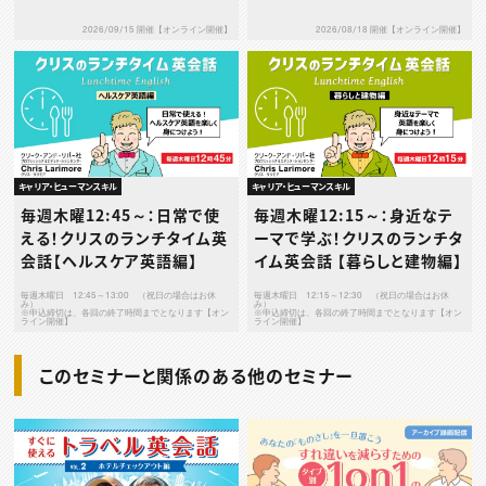
2026/09/15 開催【オンライン開催】
2026/08/18 開催【オンライン開催】
キャリア・ヒューマンスキル
キャリア・ヒューマンスキル
毎週木曜12:45～：日常で使
毎週木曜12:15～：身近なテ
える！クリスのランチタイム英
ーマで学ぶ！クリスのランチタ
会話【ヘルスケア英語編】
イム英会話 【暮らしと建物編】
毎週木曜日 12:45～13:00 （祝日の場合はお休
毎週木曜日 12:15～12:30 （祝日の場合はお休
み）
み）
※申込締切は、各回の終了時間までとなります【オン
※申込締切は、各回の終了時間までとなります【オン
ライン開催】
ライン開催】
このセミナーと関係のある他のセミナー