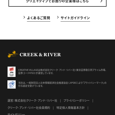
クリエイティブでお困りの企業様はこちら
よくあるご質問
サイトガイドライン
CREEK & RIVER Co., Ltd.
CREATIVE VILLAGEは株式会社クリーク･アンド･リバー社（東京証券
取引所プライム市場、
証券コード4763）が運営しています。
当社は、一般財団法人日本情報経済社会推進協会（JIPDEC）より
「プライバシーマーク」の
付与認定を受けています。
運営：株式会社クリーク･アンド･リバー社
プライバシーポリシー
クリーク･アンド･リバー社会員規約
特定個人情報基本方針
サイトポリシー