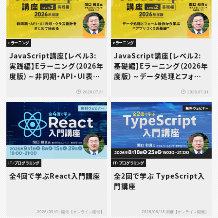
eラーニング
eラーニング
JavaScript講座【レベル3:
JavaScript講座【レベル2:
実践編】Eラーニング（2026年
基礎編】Eラーニング（2026年
度版）～非同期・API・UI表
度版）～データ処理とフォーム
現・クラス設計をまとめて極め
操作から学ぶ“アプリづくりの
2026.07.31
2026.07.31
る
基礎”～
IT・プログラミング
IT・プログラミング
全4回で学ぶReact入門講座
全2回で学ぶ TypeScript入
門講座
2026/09/01 開催【オンライン開催】
2026/08/18 開催【オンライン開催】