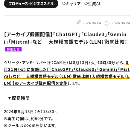
動画配信・映像制作
TOP Creator’s コラム トップ
キャリア
生成AI
プロデュース・ビジネススキル
編集・ライティング
Webクリエイター
セミナー
マーケティング
アプリクリエイター
ディレクション
ゲームクリエイター
業界解説・キャリア事情
映像クリエイター
ニュース・トレンド
2024.06.24
2024.06.24
お役立ち基礎知識
マーケッター
クリエイターインタビュー
ニュース・トレンド トップ
【アーカイブ録画配信】「ChatGPT」「Claude3」「Gemin
C＆R Magazine
Web
i」「Mistral」など 大規模言語モデル（LLM）徹底比較！
映像
ゲーム・エンタメ
録画配信
広告
出版
CREATIVE VILLAGEからのお知らせ
クリーク･アンド･リバー社（C&R社）は8月13日（火）13時30分から、
５
月21日（火）に実施した【「ChatGPT」「Claude3」「Gemini」「Mist
ral」など 大規模言語モデル（LLM）徹底比較！大規模言語モデル（L
プロフェッショナル×つながる×メディア
LM）】のアーカイブ録画配信を実施
します。
▼配信時間
2024年８月13日（火）13:30～
※再生時間は、約60分です。
※ツールはZoomを使います。