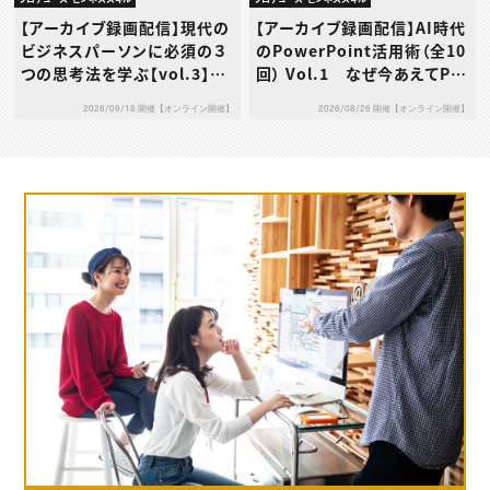
【アーカイブ録画配信】現代の
【アーカイブ録画配信】AI時代
ビジネスパーソンに必須の３
のPowerPoint活用術（全10
つの思考法を学ぶ【vol.3】デ
回） Vol.1 なぜ今あえてPo
ザイン思考
werPointなのか
2026/09/18 開催【オンライン開催】
2026/08/26 開催【オンライン開催】