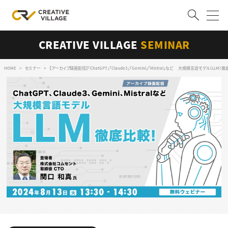
CREATIVE VILLAGE
SEMINAR
ACCOUNT
ログイン
会員登録
HOME
セミナー
【アーカイブ録画配信】「ChatGPT」「Claude3」「Gemini」「Mistral」など 大規模言語モデル（LLM）
RECRUIT
クリエイター求人を探す
CREATIVE JOB求人検索
特集求人
採用説明会
転職支援サービス
CONTENTS
スキルアップしたい！
スキルアップしたい！ トップ
デザイン
TOP Creator’s コラム
プログラミング