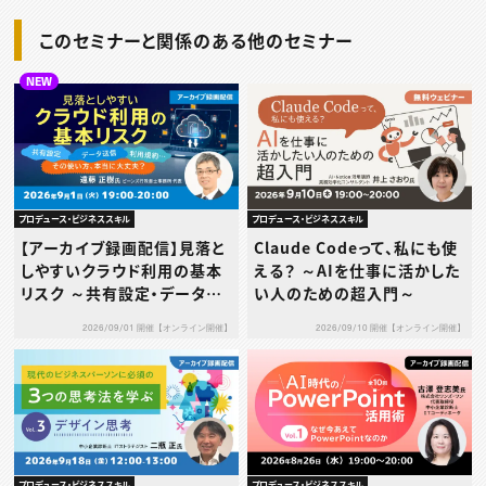
このセミナーと関係のある他のセミナー
NEW
プロデュース・ビジネススキル
プロデュース・ビジネススキル
【アーカイブ録画配信】見落と
Claude Codeって、私にも使
しやすいクラウド利用の基本
える？ ～AIを仕事に活かした
リスク ～共有設定・データ送
い人のための超入門～
信・利用規約…その使い方、本
2026/09/01 開催【オンライン開催】
2026/09/10 開催【オンライン開催】
当に大丈夫？～
プロデュース・ビジネススキル
プロデュース・ビジネススキル