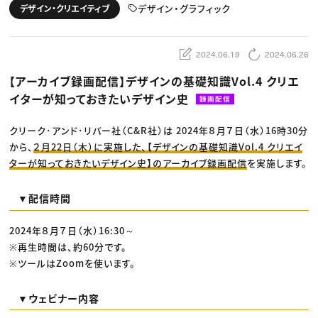
動画配信・映像制作
TOP Creator’s コラム トップ
デザイン・グラフィック
デザイン・クリエイティブ
編集・ライティング
Webクリエイター
セミナー
マーケティング
アプリクリエイター
ディレクション
ゲームクリエイター
業界解説・キャリア事情
映像クリエイター
ニュース・トレンド
2024.06.19
2024.06.26
お役立ち基礎知識
マーケッター
クリエイターインタビュー
ニュース・トレンド トップ
【アーカイブ録画配信】デザインの基礎知識Vol.4 クリエ
C＆R Magazine
Web
イターが知っておきたいデザイン史
映像
録画配信
ゲーム・エンタメ
広告
クリーク･アンド･リバー社（C&R社）は 2024年８月７日（水）16時30分
出版
CREATIVE VILLAGEからのお知らせ
から、
２月22日（木）に実施した、【デザインの基礎知識Vol.4 クリエイ
ターが知っておきたいデザイン史】のアーカイブ録画配信
を実施します。
プロフェッショナル×つながる×メディア
▼配信時間
2024年８月７日（水）16:30～
※再生時間は、約60分です。
※ツールはZoomを使います。
▼ウェビナー内容