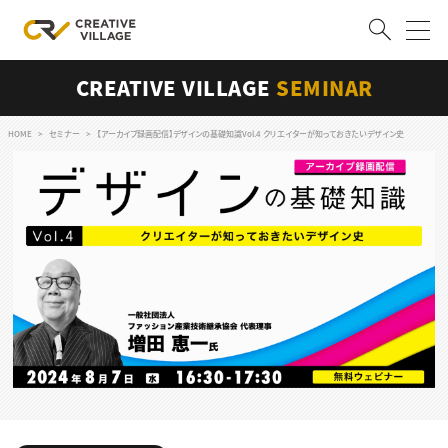
CREATIVE VILLAGE
SEMINAR
ACCOUNT
ログイン
会員登録
HOME
セミナー
【アーカイブ録画配信】デザインの基礎知識Vol.4 クリエイターが知っておきたいデザイン史
RECRUIT
クリエイター求人を探す
CREATIVE JOB求人検索
特集求人
採用説明会
転職支援サービス
CONTENTS
スキルアップしたい！
スキルアップしたい！ トップ
デザイン
TOP Creator’s コラム
プログラミング