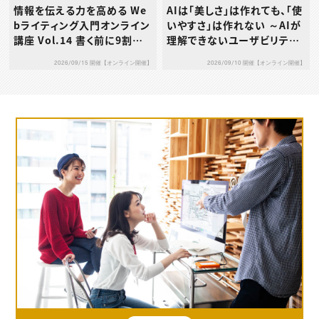
AIは「美しさ」は作れても、「使
情報を伝える力を高める We
いやすさ」は作れない ～AIが
bライティング入門オンライン
理解できないユーザビリティ
講座 Vol.14 書く前に9割決
の本質とは～
まる！成果につながる構成力
2026/09/10 開催【オンライン開催】
2026/09/15 開催【オンライン開催】
の鍛え方