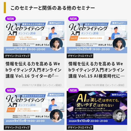
このセミナーと関係のある他のセミナー
NEW
NEW
デザイン・クリエイティブ
デザイン・クリエイティブ
情報を伝える力を高める We
情報を伝える力を高める We
bライティング入門オンライン
bライティング入門オンライン
講座 Vol.16 ライターの「値
講座 Vol.15 AI検索時代に
決め」─単価設定と交渉の考
「選ばれる」文章術
2026/11/18 開催【オンライン開催】
2026/10/20 開催【オンライン開催】
え方
NEW
NEW
デザイン・クリエイティブ
デザイン・クリエイティブ