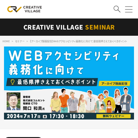
CREATIVE VILLAGE
SEMINAR
ACCOUNT
ログイン
会員登録
HOME
セミナー
【アーカイブ録画配信】Webアクセシビリティ義務化に向けて 最低限押さえておくべきポイント
RECRUIT
クリエイター求人を探す
CREATIVE JOB求人検索
特集求人
採用説明会
転職支援サービス
CONTENTS
スキルアップしたい！
スキルアップしたい！ トップ
デザイン
TOP Creator’s コラム
プログラミング