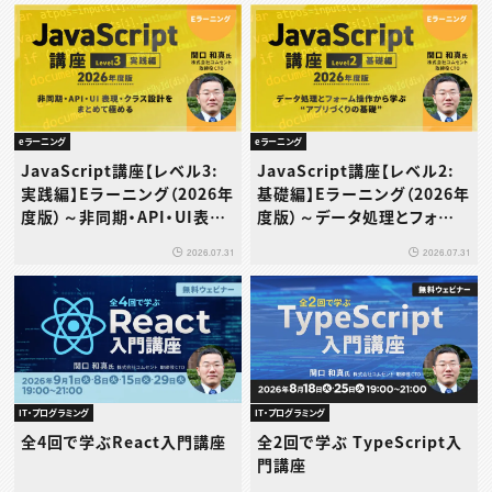
eラーニング
eラーニング
JavaScript講座【レベル3:
JavaScript講座【レベル2:
実践編】Eラーニング（2026年
基礎編】Eラーニング（2026年
度版）～非同期・API・UI表
度版）～データ処理とフォーム
現・クラス設計をまとめて極め
操作から学ぶ“アプリづくりの
2026.07.31
2026.07.31
る
基礎”～
IT・プログラミング
IT・プログラミング
全4回で学ぶReact入門講座
全2回で学ぶ TypeScript入
門講座