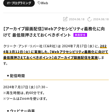
動画配信・映像制作
TOP Creator’s コラム トップ
Web
IT・プログラミング
編集・ライティング
Webクリエイター
セミナー
マーケティング
アプリクリエイター
ディレクション
ゲームクリエイター
業界解説・キャリア事情
映像クリエイター
ニュース・トレンド
2024.06.18
2024.06.18
お役立ち基礎知識
マーケッター
クリエイターインタビュー
ニュース・トレンド トップ
【アーカイブ録画配信】Webアクセシビリティ義務化に向
C＆R Magazine
Web
けて 最低限押さえておくべきポイント
映像
録画配信
ゲーム・エンタメ
広告
クリーク･アンド･リバー社（C&R社）は 2024年７月17日（水）に、
202
出版
CREATIVE VILLAGEからのお知らせ
4年３月12日（火）に実施した、【Webアクセシビリティ義務化に向けて
最低限押さえておくべきポイント】のアーカイブ録画配信を実施
しま
す。
プロフェッショナル×つながる×メディア
▼配信時間
2024年７月17日（水）17:30～
※再生時間は、約60分です。
※ツールはZoomを使います。
▼ウェビナー内容