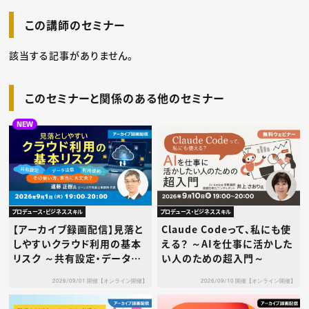
この講師のセミナー
該当する記事がありません。
このセミナーと関係のある他のセミナー
NEW
プロデュース・ビジネススキル
プロデュース・ビジネススキル
【アーカイブ録画配信】見落と
Claude Codeって、私にも使
しやすいクラウド利用の基本
える？ ～AIを仕事に活かした
リスク ～共有設定・データ送
い人のための超入門～
信・利用規約…その使い方、本
2026/09/01 開催【オンライン開催】
2026/09/10 開催【オンライン開催】
当に大丈夫？～