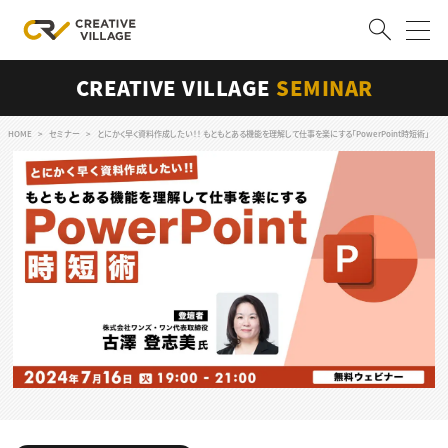
CREATIVE VILLAGE
SEMINAR
ACCOUNT
ログイン
会員登録
HOME
セミナー
とにかく早く資料作成したい！！ もともとある機能を理解して仕事を楽にする「PowerPoint時短術」
RECRUIT
クリエイター求人を探す
CREATIVE JOB求人検索
特集求人
採用説明会
転職支援サービス
CONTENTS
スキルアップしたい！
スキルアップしたい！ トップ
デザイン
TOP Creator’s コラム
プログラミング