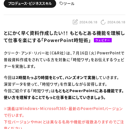
動画配信・映像制作
TOP Creator’s コラム トップ
ツール
プロデュース・ビジネススキル
編集・ライティング
Webクリエイター
セミナー
マーケティング
アプリクリエイター
ディレクション
ゲームクリエイター
業界解説・キャリア事情
映像クリエイター
ニュース・トレンド
2024.06.18
2024.06.18
お役立ち基礎知識
マーケッター
クリエイターインタビュー
ニュース・トレンド トップ
とにかく早く資料作成したい！！ もともとある機能を理解し
C＆R Magazine
Web
て仕事を楽にする「PowerPoint時短術」
映像
ウェビナー
ゲーム・エンタメ
広告
クリーク･アンド･リバー社（C&R社）は、７月16日（火）PowerPointで
出版
CREATIVE VILLAGEからのお知らせ
普段資料作成をされている方を対象に「時短ワザ」をお伝えするウェビ
ナーを実施します。
プロフェッショナル×つながる×メディア
今回は
2時間たっぷり時間をとって、ハンズオンで実施
していきます。
演習データを使って、「時短ワザ」を作業しながら習得します。
今回ご紹介する「時短ワザ」は
もともとPowerPointにある機能です。
使い方を理解することでもっと仕事を楽にしていきましょう。
※講義はWindows・Microsoft365・最新のPowerPointバージョン
で行います。
下位バージョンやmacとは異なる名称や機能が複数ありますのでご注
意ください。