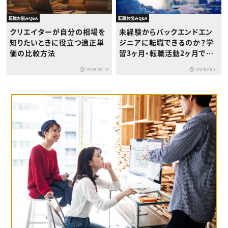
転職お悩みQ&A
転職お悩みQ&A
クリエイターが自分の相場を
未経験からバックエンドエン
知りたいときに役立つ適正単
ジニアに転職できるのか？学
価の比較方法
習3ヶ月・転職活動2ヶ月で内
定を取るロードマップ
2026.07.13
2026.06.11