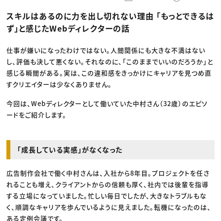
動画配信・映像制作
TOP Creator’s コラム トップ
編集・ライティング
Webクリエイター
セミナー
スキルはあるのに力を出し切れない理由 「もっとできるは
マーケティング
アプリクリエイター
ディレクション
ゲームクリエイター
ず」と感じたWebディレクターの話
業界解説・キャリア事情
映像クリエイター
ニュース・トレンド
お役立ち基礎知識
マーケッター
クリエイターインタビュー
仕事が嫌いになったわけではない。人間関係にも大きな不満はない
ニュース・トレンド トップ
C＆R Magazine
Web
し、評価も決して悪くない。それなのに、「このままでいいのだろうか」と
映像
感じる瞬間がある。実は、この違和感をきっかけにキャリアを見つめ直
ゲーム・エンタメ
すクリエイターは少なくありません。
広告
出版
CREATIVE VILLAGEからのお知らせ
今回は、Webディレクターとして働いていた中村さん（32歳）のエピソ
ードをご紹介します。
プロフェッショナル×つながる×メディア
「成長している実感」がなくなった
広告制作会社で働く中村さんは、入社から8年目。プロジェクトを任さ
れることも増え、クライアントからの信頼も厚く、社内では後輩を指導
する立場になっていました。忙しい毎日でしたが、大きなトラブルもな
く、順調なキャリアを歩んでいるように見えました。転機になったのは、
ある定例会議です。