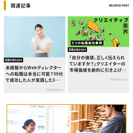
関連記事
RELATED POST
転職お悩みQ&A
「自分の価値、正しく伝えられ
転職お悩みQ&A
ていますか？」クリエイターの
未経験からWebディレクター
市場価値を劇的に引き上げた
への転職は本当に可能？30代
5つの事例
で成功した人が実践した3つ
2026.04.22
の戦略
2026.06.11