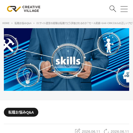
HOME
転職お悩みQ&A
ECサイト運営の経験は転職でどう評価されるのか？モール実績・GA4・CRMスキルの正しいアピ
ACCOUNT
ログイン
会員登録
RECRUIT
クリエイター求人を探す
CREATIVE JOB求人検索
特集求人
採用説明会
転職支援サービス
CONTENTS
スキルアップしたい！
転職お悩みQ&A
スキルアップしたい！ トップ
デザイン
TOP Creator’s コラム
プログラミング
2026.06.11
2026.06.11