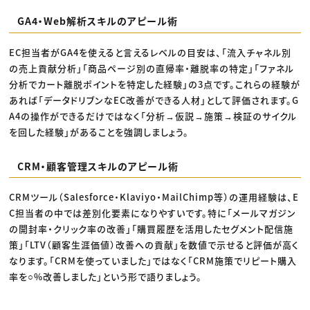
GA4・Web解析スキルのアピール術
EC担当者がGA4を使えると言えるレベルの目安は、「流入チャネル別
の売上貢献分析」「商品ページ別の直帰率・離脱率の特定」「ファネル
分析でカート離脱ポイントを特定した経験」の3点です。これらの経験が
あれば「データドリブンなEC改善ができる人材」として評価されます。G
A4の操作ができるだけではなく「分析→仮説→施策→検証のサイクル
を回した経験」があることを強調しましょう。
CRM・顧客管理スキルのアピール術
CRMツール（Salesforce・Klaviyo・MailChimp等）の運用経験は、E
C担当者の中では差別化要素になりやすいです。特に「メールマガジン
の開封率・クリック率の改善」「購買履歴を活用したセグメント配信施
策」「LTV（顧客生涯価値）改善への貢献」を数値で示せると評価が高く
なります。「CRMを使っていました」ではなく「CRM施策でリピート購入
率を○%改善しました」という形で語りましょう。