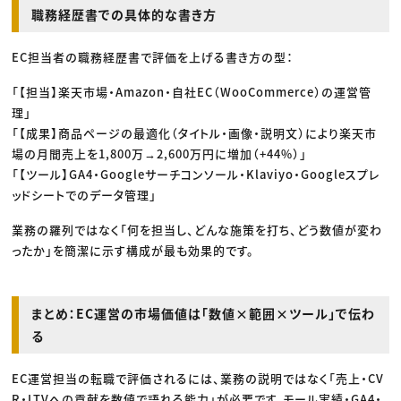
職務経歴書での具体的な書き方
EC担当者の職務経歴書で評価を上げる書き方の型：
「【担当】楽天市場・Amazon・自社EC（WooCommerce）の運営管
理」
「【成果】商品ページの最適化（タイトル・画像・説明文）により楽天市
場の月間売上を1,800万→2,600万円に増加（+44%）」
「【ツール】GA4・Googleサーチコンソール・Klaviyo・Googleスプレ
ッドシートでのデータ管理」
業務の羅列ではなく「何を担当し、どんな施策を打ち、どう数値が変わ
ったか」を簡潔に示す構成が最も効果的です。
まとめ：EC運営の市場価値は「数値×範囲×ツール」で伝わ
る
EC運営担当の転職で評価されるには、業務の説明ではなく「売上・CV
R・LTVへの貢献を数値で語れる能力」が必要です。モール実績・GA4・