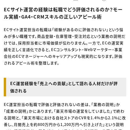
動画配信・映像制作
TOP Creator’s コラム トップ
編集・ライティング
Webクリエイター
セミナー
ECサイト運営の経験は転職でどう評価されるのか？モー
マーケティング
アプリクリエイター
ディレクション
ゲームクリエイター
ル実績・GA4・CRMスキルの正しいアピール術
業界解説・キャリア事情
映像クリエイター
ニュース・トレンド
お役立ち基礎知識
マーケッター
クリエイターインタビュー
ECサイト運営担当の転職は「経験があるのに評価されない」という悩
ニュース・トレンド トップ
C＆R Magazine
Web
みが多い職種です。商品登録・在庫管理・受注対応という業務の説明だ
映像
けでは、採用担当者に市場価値が伝わりません。一方で、ECの運営実
ゲーム・エンタメ
績を正しく言語化できると、ECコンサルタント・Webマーケター・事業
広告
出版
会社のECマネージャーへのキャリアアップも現実的になります。評価
CREATIVE VILLAGEからのお知らせ
されるアピール術を整理します。
プロフェッショナル×つながる×メディア
EC運営経験を「売上への貢献」として語れる人材だけが評
価される
EC運営担当の転職で評価と評価されないの差は、「業務の説明」か
「成果の説明」かにあります。「楽天市場の運営をしていました」で終わ
る説明と、「楽天市場における自社ストアのCVRを1.4%から2.1%に改
善し、月間売上を約800万円から1,200万円へ引き上げた」という説明