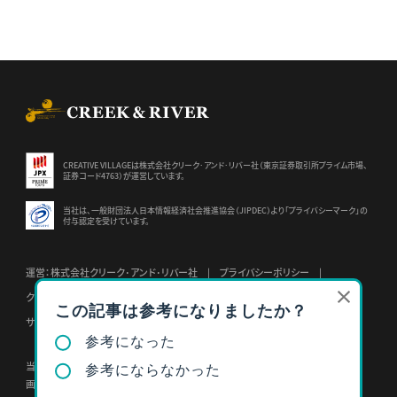
CREEK & RIVER Co., Ltd.
CREATIVE VILLAGEは株式会社クリーク･アンド･リバー社（東京証券
取引所プライム市場、
証券コード4763）が運営しています。
当社は、一般財団法人日本情報経済社会推進協会（JIPDEC）より
「プライバシーマーク」の
付与認定を受けています。
運営：株式会社クリーク･アンド･リバー社
プライバシーポリシー
クリーク･アンド･リバー社会員規約
特定個人情報基本方針
サイトポリシー
当サイトの内容、テキスト、
画像等の無断転載・無断使用を固く禁じます。