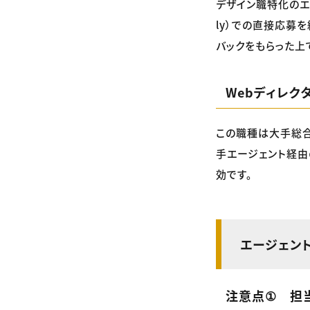
デザイン職特化のエー
ly）での直接応募
バックをもらった上
Webディレク
この職種は大手総合
手エージェント経由
効です。
エージェン
注意点① 担