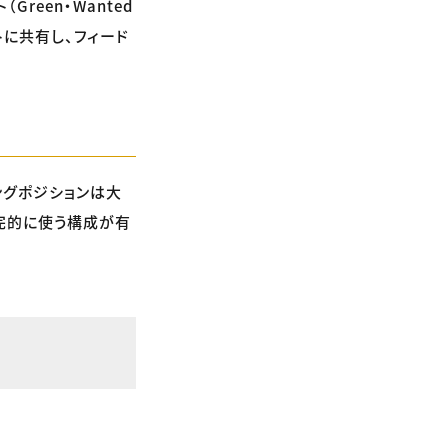
reen・Wanted
トに共有し、フィード
ングポジションは大
完的に使う構成が有