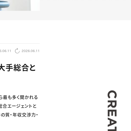
6.06.11
2026.06.11
大手総合と
CREA
ら最も多く聞かれる
総合エージェントと
件の質・年収交渉力・