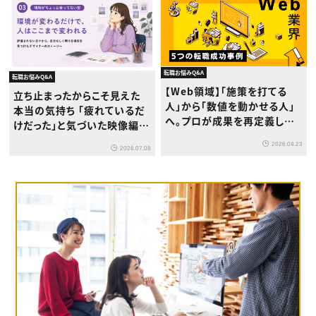
転職お悩みQ&A
転職お悩みQ&A
【Web領域】「施策を打てる
立ち止まったからこそ見えた
人」から「数値を動かせる人」
本当の気持ち 「疲れているだ
へ。プロが成果を再定義して
けだった」と気づいた映像編集
キャリアが変わった5つの実例
者の話
2026.04.23
2026.07.08