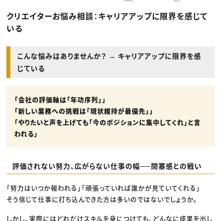
動画配信・映像制作
TOP Creator’s コラム トップ
編集・ライティング
Webクリエイター
セミナー
クリエイターお悩み相談：キャリアアップに限界を感じて
マーケティング
アプリクリエイター
ディレクション
ゲームクリエイター
いる
業界解説・キャリア事情
映像クリエイター
ニュース・トレンド
お役立ち基礎知識
マーケッター
クリエイターインタビュー
ニュース・トレンド トップ
こんな悩みはありませんか？ → キャリアアップに限界を感
C＆R Magazine
Web
じている
映像
ゲーム・エンタメ
広告
出版
「会社の評価軸は「年功序列」」
CREATIVE VILLAGEからのお知らせ
「新しい業務への挑戦は「現状維持が最優先」」
「やりたいと声を上げても「今のポジションに集中してくれ」と言
プロフェッショナル×つながる×メディア
われる」
評価されない努力、広がらない仕事の幅──閉塞感との戦い
「努力はいつか報われる」「頑張っていれば誰かが見ていてくれる」
そう信じて仕事に打ち込んできた方は多いのではないでしょうか。
しかし、実際にはどれだけスキルを身につけても、どんなに成果を出し