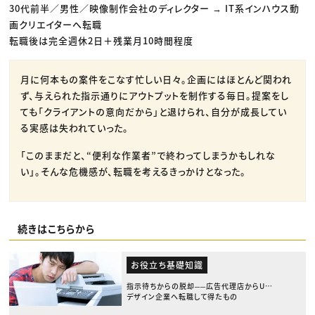
30代前半／男性／映像制作会社のディレクター → IT系インハウス動
画クリエイターへ転職
転職後は完全週休2日＋残業月10時間程度
月に何本もの案件をこなす忙しい日々。企画にはほとんど関われ
ず、与えられた指示通りにアウトプットを制作する毎日。提案をし
ても「クライアントの意向だから」と退けられ、自分が成長してい
る実感は失われていった。
「このままだと、“便利な作業者”で終わってしまうかもしれな
い」。そんな危機感が、転職を考えるきっかけとなった。
続きはこちらから
お役立ち基礎知識
指示待ちからの脱却──広告代理店からUX
デザイン企業へ転職して得たもの