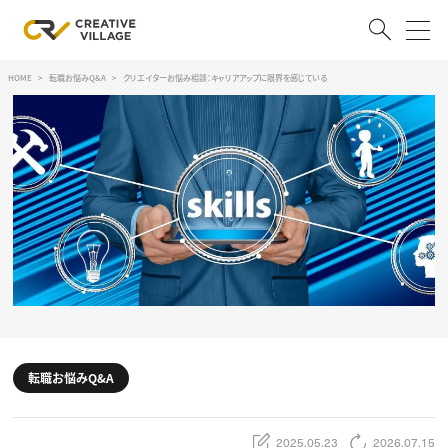
HOME
転職お悩みQ&A
クリエイターお悩み相談：キャリアアップに限界を感じている
ACCOUNT
ログイン
会員登録
RECRUIT
クリエイター求人を探す
CREATIVE JOB求人検索
特集求人
採用説明会
転職支援サービス
CONTENTS
スキルアップしたい！
転職お悩みQ&A
スキルアップしたい！ トップ
デザイン
TOP Creator’s コラム
プログラミング
2025.05.23
2026.07.15