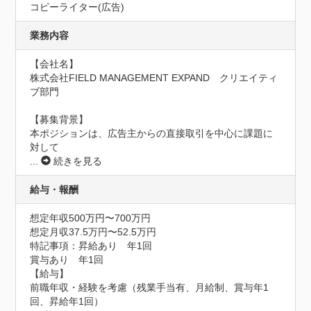
コピーライター(広告)
業務内容
【会社名】

株式会社FIELD MANAGEMENT EXPAND　クリエイティ
ブ部門

【募集背景】

本ポジションは、広告主からの直接取引を中心に課題に
対して
...
続きを見る
給与・報酬
想定年収500万円〜700万円
想定月収37.5万円〜52.5万円
特記事項：昇給あり　年1回

賞与あり　年1回

【給与】

前職年収・経験を考慮（残業手当有、月給制、賞与年1
回、昇給年1回）
