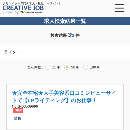
クリエイター専門の求人・転職エージェント
powered by
求人検索結果一覧
35
検索結果
件
ライター
表示件数：
25件
50件
100件
★完全在宅★大手美容系口コミレビューサイ
トで【LPライティング】のお仕事！
No.JN00509696
NEW
請負