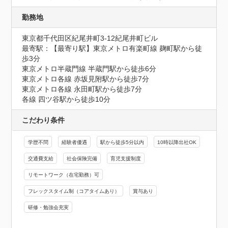
勤務地
東京都千代田区紀尾井町3-12紀尾井町ビル
最寄駅：【最寄り駅】東京メトロ有楽町線 麹町駅から徒
歩3分

東京メトロ半蔵門線 半蔵門駅から徒歩6分

東京メトロ各線 赤坂見附駅から徒歩7分

東京メトロ各線 永田町駅から徒歩7分

各線 四ツ谷駅から徒歩10分
こだわり条件
学歴不問
経験者優遇
駅から徒歩5分以内
10時以降出社OK
交通費支給
社会保険完備
育児支援制度
リモートワーク（在宅勤務）可
フレックスタイム制（コアタイムあり）
賞与あり
研修・勉強会充実