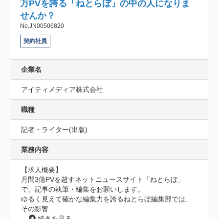
万PVを誇る「ねとらぼ」の中の人になりま
せんか？
No.JN00506820
契約社員
企業名
アイティメディア株式会社
職種
記者・ライター(出版)
業務内容
【求人概要】

月間3億PVを超すネットニュースサイト「ねとらぼ」
で、記事の執筆・編集をお願いします。

ゆるく見えて確かな編集力を誇るねとらぼ編集部では、
その影響
...
続きを見る