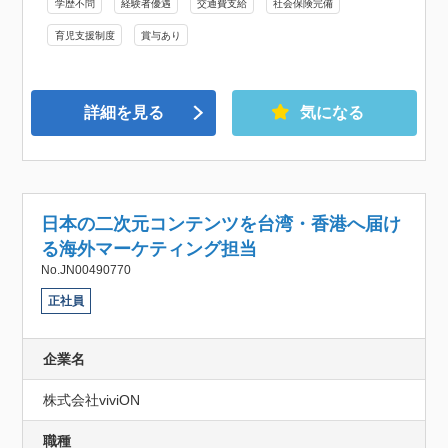
学歴不問
経験者優遇
交通費支給
社会保険完備
育児支援制度
賞与あり
詳細を見る
気になる
日本の二次元コンテンツを台湾・香港へ届け
る海外マーケティング担当
No.JN00490770
正社員
企業名
株式会社viviON
職種