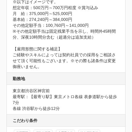
※以下はイメージです。

想定年収：500万円～700万円程度 ※賞与込み

月　給：375,000円～525,000円

基本給：274,240円～384,000円

その他定額手当：100,760円～141,000円

※その他定額手当は固定残業手当を示し、時間外45時間
分、深夜10時間分含む（超過分は追加支給）

【雇用形態に関する補足】	

ご経験やスキルによっては契約社員での採用をご相談さ
せて頂く可能性もございます。※その際も諸条件は変更
御座いません。
勤務地
東京都渋谷区神宮前
最寄駅：【最寄り駅】東京メトロ各線 表参道駅から徒歩
7分

各線 渋谷駅から徒歩12分
こだわり条件