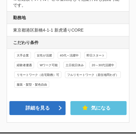
です。
勤務地
東京都港区新橋4-1-1 新虎通りCORE
こだわり条件
大手企業
女性が活躍
40代～活躍中
即日スタート
経験者優遇
Wワーク可能
土日祝日休み
20～30代活躍中
リモートワーク（在宅勤務）可
フルリモートワーク（居住地問わず）
服装・髪型・髪色自由
詳細を見る
気になる