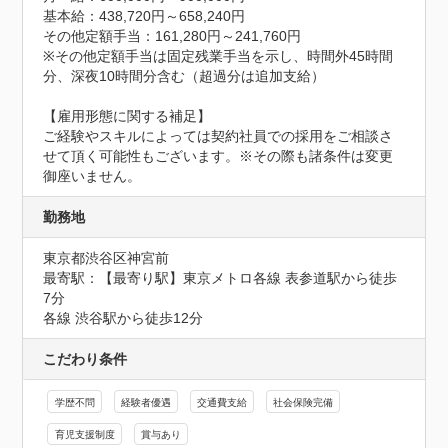
基本給：438,720円～658,240円

その他定額手当：161,280円～241,760円

※その他定額手当は固定残業手当を示し、時間外45時間
分、深夜10時間分含む（超過分は追加支給）

【雇用形態に関する補足】

ご経験やスキルによっては契約社員での採用をご相談さ
せて頂く可能性もございます。※その際も諸条件は変更
御座いません。
勤務地
東京都渋谷区神宮前
最寄駅：【最寄り駅】東京メトロ各線 表参道駅から徒歩
7分

各線 渋谷駅から徒歩12分
こだわり条件
学歴不問
経験者優遇
交通費支給
社会保険完備
育児支援制度
賞与あり