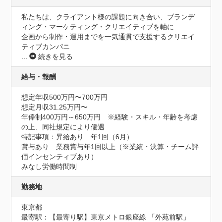
私たちは、クライアント様の課題に向き合い、ブランデ
ィング・マーケティング・クリエイティブを軸に

企画から制作・運用までを一気通貫で支援するクリエイ
ティブカンパニ
...
続きを見る
給与・報酬
想定年収500万円〜700万円
想定月収31.25万円〜
年俸制400万円～650万円　※経験・スキル・年齢を考慮
の上、同社規定により優遇
特記事項：昇給あり　年1回（6月）

賞与あり　業務賞与年1回以上（※業績・決算・チーム評
価インセンティブあり）

みなし労働時間制
勤務地
東京都
最寄駅：【最寄り駅】東京メトロ銀座線 「外苑前駅」　