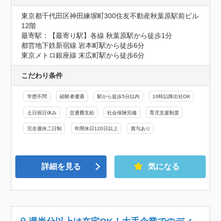
東京都千代田区神田練塀町300住友不動産秋葉原駅前ビル
12階
最寄駅：【最寄り駅】各線 秋葉原駅から徒歩1分

都営地下鉄新宿線 岩本町駅から徒歩6分

東京メトロ銀座線 末広町駅から徒歩6分
こだわり条件
学歴不問
経験者優遇
駅から徒歩5分以内
10時以降出社OK
土日祝日休み
交通費支給
社会保険完備
育児支援制度
完全週休二日制
年間休日120日以上
賞与あり
詳細を見る
気になる