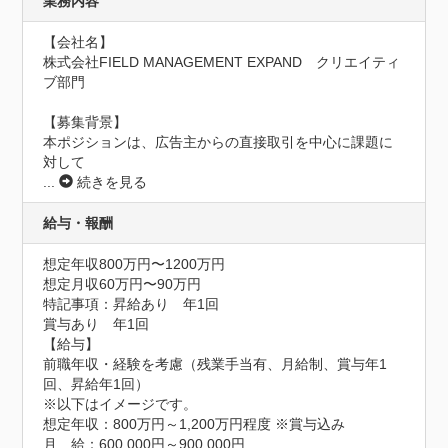
業務内容
【会社名】

株式会社FIELD MANAGEMENT EXPAND　クリエイティ
ブ部門

【募集背景】

本ポジションは、広告主からの直接取引を中心に課題に
対して
...
続きを見る
給与・報酬
想定年収800万円〜1200万円
想定月収60万円〜90万円
特記事項：昇給あり　年1回

賞与あり　年1回

【給与】

前職年収・経験を考慮（残業手当有、月給制、賞与年1
回、昇給年1回）

※以下はイメージです。

想定年収：800万円～1,200万円程度 ※賞与込み

月　給：600,000円～900,000円
