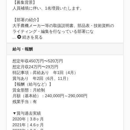
【募集背景】

人員補填に伴い、1名増員いたします。

【部署の紹介】

大手農機メーカー等の取扱説明書、部品表・技術資料の
ライティング・編集を行なっている部署にな
...
続きを見る
給与・報酬
想定年収450万円〜520万円
想定月収24万円〜29万円
特記事項：昇給あり　年1回（4月）

賞与あり　年2回（6月、11月）

【報酬（給与など）】

賃金形態：月給制

月額（基本給）：240,000円～290,000円

残業手当：有

▼賞与過去実績

2020年｜3.8ヶ月

2021年｜4.6ヶ月
