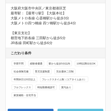
大阪府大阪市中央区／東京都港区芝
最寄駅：【最寄り駅】【大阪本社】

大阪メトロ各線 心斎橋駅から徒歩3分

大阪メトロ四つ橋線 四ツ橋駅から徒歩4分

【東京支社】

都営地下鉄各線 三田駅から徒歩5分

JR各線 田町駅から徒歩6分
こだわり条件
学歴不問
経験者優遇
駅から徒歩5分以内
10時以降出社OK
社会保険完備
育児支援制度
完全週休二日制
年間休日120日以上
フレックスタイム制（コアタイムあり）
フルフレックス
時短勤務相談可
賞与あり
家賃補助・住宅手当