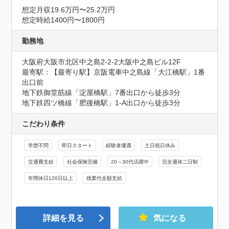
想定月収19.6万円〜25.2万円
想定時給1400円〜1800円
勤務地
大阪府大阪市北区中之島2-2-2大阪中之島ビル12F
最寄駅：【最寄り駅】京阪電車中之島線「大江橋駅」1番
出口前

地下鉄御堂筋線「淀屋橋駅」7番出口から徒歩3分

地下鉄四ツ橋線「肥後橋駅」1-A出口から徒歩3分
こだわり条件
学歴不問
即日スタート
経験者優遇
土日祝日休み
交通費支給
社会保険完備
20～30代活躍中
完全週休二日制
年間休日120日以上
残業代全額支給
詳細を見る
気になる