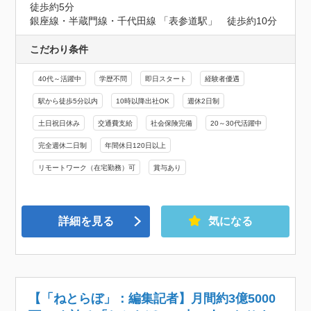
徒歩約5分

銀座線・半蔵門線・千代田線 「表参道駅」　徒歩約10分
こだわり条件
40代～活躍中
学歴不問
即日スタート
経験者優遇
駅から徒歩5分以内
10時以降出社OK
週休2日制
土日祝日休み
交通費支給
社会保険完備
20～30代活躍中
完全週休二日制
年間休日120日以上
リモートワーク（在宅勤務）可
賞与あり
詳細を見る
気になる
【「ねとらぼ」：編集記者】月間約3億5000