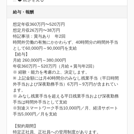
給与・報酬
想定年収360万円〜520万円
想定月収26万円〜38万円
特記事項：賞与あり　年2回

時間外労働の有無にかかわらず、40時間分の時間外手当
として60,000円～90,000円を支給

【給与】

月給 260,000円～380,000円

年収360万円～520万円（月給＋賞与年2回）

※ 経験・能力を考慮の上、決定します。

※ 上記金額には月40時間分のみなし残業手当（平日時間
外手当および深夜勤務手当）6万円～9万円が含まれてい
ます。

※ みなし残業手当を超える平日残業手当および深夜勤務
手当は時間外手当として支給

※別途スマートワーク手当10,000円／月、経済サポート
手当5,000円／月を支給

【契約期間】

特定正社員、正社員への登用制度があります。