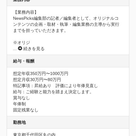
【業務内容】

NewsPicks編集部の記者／編集者として、オリジナルコ
ンテンツの企画・取材・執筆・編集業務の主導から実行
までを担っていただきます。

※オリジ
...
続きを見る
給与・報酬
想定年収350万円〜1000万円
想定月収30万円〜80万円
特記事項：昇給あり　評価により年俸見直し

給与：ご経験と能力を踏まえ決定します。

賞与なし

年俸制

固定残業なし
勤務地
東京都千代田区丸の内