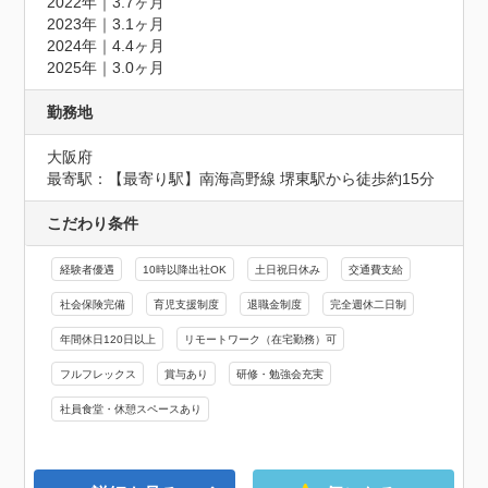
2022年｜3.7ヶ月

2023年｜3.1ヶ月

2024年｜4.4ヶ月

2025年｜3.0ヶ月
勤務地
大阪府
最寄駅：【最寄り駅】南海高野線 堺東駅から徒歩約15分
こだわり条件
経験者優遇
10時以降出社OK
土日祝日休み
交通費支給
社会保険完備
育児支援制度
退職金制度
完全週休二日制
年間休日120日以上
リモートワーク（在宅勤務）可
フルフレックス
賞与あり
研修・勉強会充実
社員食堂・休憩スペースあり