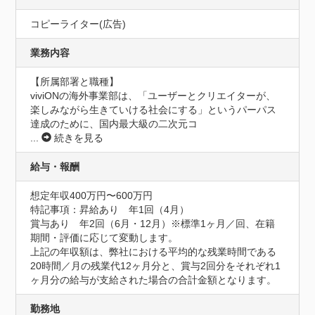
コピーライター(広告)
業務内容
【所属部署と職種】

viviONの海外事業部は、「ユーザーとクリエイターが、
楽しみながら生きていける社会にする」というパーパス
達成のために、国内最大級の二次元コ
...
続きを見る
給与・報酬
想定年収400万円〜600万円
特記事項：昇給あり　年1回（4月）

賞与あり　年2回（6月・12月）※標準1ヶ月／回、在籍
期間・評価に応じて変動します。

上記の年収額は、弊社における平均的な残業時間である
20時間／月の残業代12ヶ月分と、賞与2回分をそれぞれ1
ヶ月分の給与が支給された場合の合計金額となります。
勤務地