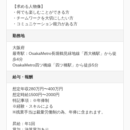
【求める人物像】

・何でも楽しむことができる方

・チームワークを大切にしたい方

・コミュニケーション能力がある方
勤務地
大阪府
最寄駅：OsakaMetro長堀鶴見緑地線「西大橋駅」から徒
歩4分

OsakaMetro四ツ橋線「四ツ橋駅」から徒歩5分
給与・報酬
想定年収280万円〜400万円
想定時給1500円〜2000円
特記事項：※年俸制

※経験・スキルによる

※残業手当は裁量労働制の為、年俸に含まれます。

昇給：年1回

賞与：決算賞与あり
