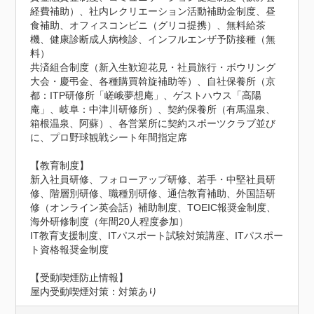
経費補助）、社内レクリエーション活動補助金制度、昼
食補助、オフィスコンビニ（グリコ提携）、無料給茶
機、健康診断成人病検診、インフルエンザ予防接種（無
料）

共済組合制度（新入生歓迎花見・社員旅行・ボウリング
大会・慶弔金、各種購買斡旋補助等）、自社保養所（京
都：ITP研修所「嵯峨夢想庵」、ゲストハウス「高陽
庵」、岐阜：中津川研修所）、契約保養所（有馬温泉、
箱根温泉、阿蘇）、各営業所に契約スポーツクラブ並び
に、プロ野球観戦シート年間指定席

【教育制度】

新入社員研修、フォローアップ研修、若手・中堅社員研
修、階層別研修、職種別研修、通信教育補助、外国語研
修（オンライン英会話）補助制度、TOEIC報奨金制度、
海外研修制度（年間20人程度参加）

IT教育支援制度、ITパスポート試験対策講座、ITパスポー
ト資格報奨金制度
【受動喫煙防止情報】
屋内受動喫煙対策：対策あり