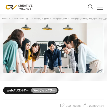
HOME
TOP Creator's コラム
Webクリエイター
Webディレクター
Webディレクターのポートフォリオの作り
ACCOUNT
ログイン
会員登録
RECRUIT
クリエイター求人を探す
CREATIVE JOB求人検索
特集求人
採用説明会
転職支援サービス
CONTENTS
スキルアップしたい！
Webクリエイター
Webディレクター
スキルアップしたい！ トップ
デザイン
TOP Creator’s コラム
プログラミング
2021.02.26
2026.04.24