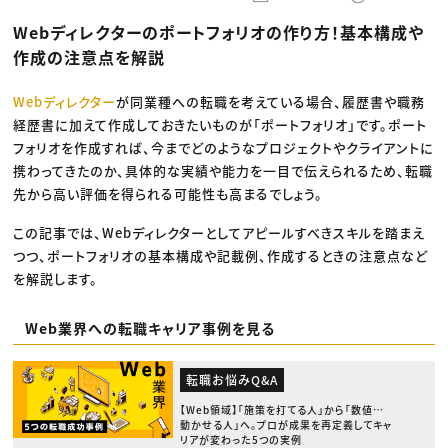
動画配信・映像制作
TOP Creator’s コラム トップ
編集・ライティング
Webクリエイター
セミナー
Webディレクターのポートフォリオの作り方！基本構成や
マーケティング
アプリクリエイター
ディレクション
ゲームクリエイター
作成の注意点を解説
業界解説・キャリア事情
映像クリエイター
ニュース・トレンド
お役立ち基礎知識
マーケッター
クリエイターインタビュー
Webディレクター
が同業種への転職を考えている場合、履歴書や職務
ニュース・トレンド トップ
C＆R Magazine
Web
経歴書に加えて作成しておきたいものが「ポートフォリオ」です。ポート
映像
フォリオを作成すれば、今までどのようなプロジェクトやクライアントに
ゲーム・エンタメ
携わってきたのか、具体的な実績や能力を一目で伝えられるため、転職
広告
出版
先から高い評価を得られる可能性も高まるでしょう。
CREATIVE VILLAGEからのお知らせ
この記事では、Webディレクターとしてアピールすべきスキルを踏まえ
つつ、ポートフォリオの基本構成や記載例、作成するときの注意点など
プロフェッショナル×つながる×メディア
を解説します。
Web業界への転職キャリア事例を見る
転職お悩みQ&A
【Web領域】「施策を打てる人」から「数値を
動かせる人」へ。プロが成果を再定義してキャ
リアが変わった5つの実例