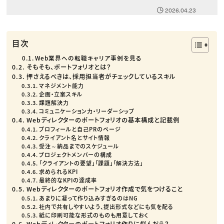
2026.04.23
目次
Web業界への転職キャリア事例を見る
そもそも、ポートフォリオとは？
押さえるべきは、採用担当者がチェックしているスキル
マネジメント能力
企画・立案スキル
課題解決力
コミュニケーション力・リーダーシップ
Webディレクターのポートフォリオの基本構成と記載例
プロフィールと自己PRのページ
クライアント名とサイト情報
受注～納品までのスケジュール
プロジェクトメンバーの構成
「クライアントの要望」「課題」「解決方法」
求められるKPI
最終的なKPIの達成率
Webディレクターのポートフォリオ作成で気をつけること
あまりに凝って作り込みすぎるのはNG
社内で共有しやすいよう、提出形式などにも気を配る
紙に印刷可能な形式のものも用意しておく
Webディレクターのポートフォリオ作りに悩んだら？