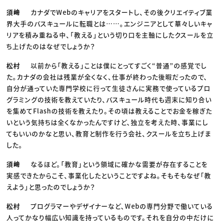
須﨑
カナダでWebのキャリアをスタートし、その後クリエイティブ業
界大手のバスキュールに転職とは……。エンジニアとして華々しいキャ
リアを積み重ねる中、「教える」という切り口を主軸にしたクスールを立
ち上げたのはなぜでしょうか？
松村
以前から「教える」ことは僕にとってすごく“普通”の感覚でし
た。カナダの会社は残業が全くなく、仕事が終わった後暇だったので、
自分が通っていた専門学校に行って生徒さんに実務で使っているプロ
グラミングの技術を教えていたり、バスキュール時代も週末に知り合い
を集めてFlashの技術を教えたり。その頃は教えることでお金を稼ぎた
いという気持ちは全くなかったんですけど、独立を考えた時、事業にし
てもいいのかなと思い、教育と制作を行う会社、クスールを立ち上げま
した。
須﨑
なるほど。「教育」という領域に確かな需要が存在することを
実感できたからこそ、事業化したということですよね。そもそもなぜ「教
えよう」と思ったのでしょうか？
松村
プログラマーやデザイナーなど、Webの専門分野で働いている
人ってかなり幅広い知識を持っているものです。それを自分の中だけに