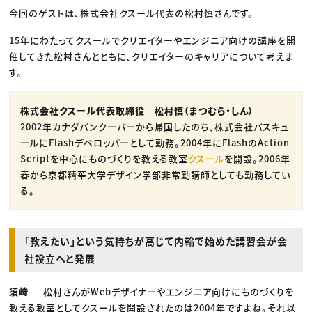
今回のゲストは、株式会社クスール代表の松村慎さんです。
15年にわたってクスールでクリエイターやエンジニア向けの講座を開
催してきた松村さんとともに、クリエイターのキャリアについて考えま
す。
株式会社クスール代表取締役 松村慎（まつむら・しん）
2002年カナダバンクーバーから帰国したのち、株式会社バスキュ
ールにFlashデベロッパーとして勤務。2004年にFlashのAction
Scriptを中心にものづくりを教える教室
クスール
を開設。2006年
春から京都精華大学デザイン学部非常勤講師としても勤務してい
る。
「教えたい」という気持ちが高じて内輪で始めた講習会が会
社設立へと発展
須﨑
松村さんがWebデザイナーやエンジニア向けにものづくりを
教える教室としてクスールを開設されたのは2004年ですよね。それ以