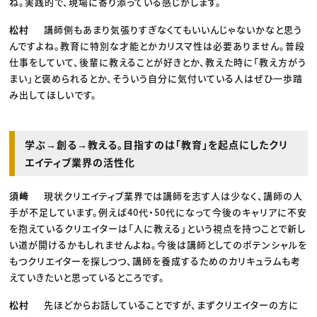
ね。実践的で、現場に寄り添っている感じがします。
松村
講師側もあまり気張りすぎなくてもいいんじゃないかなと思う
んですよね。教育に特別な才能とかカリスマ性は必要ありません。普段
仕事をしていて、後輩に教えることが好きとか、教えた時に「教え方がう
まい」と褒められるとか、そういう自分に気付いている人はぜひ一歩踏
み出してほしいです。
学ぶ→創る→教える。目指すのは「教育」を起点にしたクリ
エイティブ業界の活性化
須﨑
現状クリエイティブ業界では講師を志す人は少なく、講師の人
手が不足しています。例えば40代・50代になって今後のキャリアに不安
を抱えているクリエイターは「人に教える」という視点を持つことで新し
い道が開けるかもしれませんよね。今後は講師としてのポテンシャルを
もつクリエイターを探しつつ、講師を養成するためのカリキュラムも考
えていきたいと思っているところです。
松村
先ほどからお話していることですが、まずクリエイターの方に