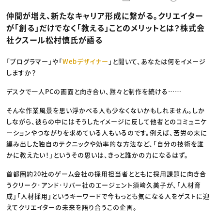
動画配信・映像制作
TOP Creator’s コラム トップ
編集・ライティング
Webクリエイター
セミナー
仲間が増え、新たなキャリア形成に繋がる。クリエイター
マーケティング
アプリクリエイター
ディレクション
ゲームクリエイター
が「創る」だけでなく「教える」ことのメリットとは？株式会
業界解説・キャリア事情
映像クリエイター
ニュース・トレンド
社クスール松村慎氏が語る
お役立ち基礎知識
マーケッター
クリエイターインタビュー
ニュース・トレンド トップ
C＆R Magazine
Web
「プログラマー」や「
Webデザイナー
」と聞いて、あなたは何をイメージ
映像
しますか？
ゲーム・エンタメ
広告
出版
デスクで一人PCの画面と向き合い、黙々と制作を続ける……
CREATIVE VILLAGEからのお知らせ
そんな作業風景を思い浮かべる人も少なくないかもしれません。しか
しながら、彼らの中にはそうしたイメージに反して他者とのコミュニケ
プロフェッショナル×つながる×メディア
ーションやつながりを求めている人もいるのです。例えば、苦労の末に
編み出した独自のテクニックや効率的な方法など、「自分の技術を誰
かに教えたい！」というその思いは、きっと誰かの力になるはず。
首都圏約20社のゲーム会社の採用担当者とともに採用課題に向き合
うクリーク･アンド･リバー社のエージェント須﨑久美子が、「人材育
成」「人材採用」というキーワードで今もっとも気になる人をゲストに迎
えてクリエイターの未来を語り合うこの企画。