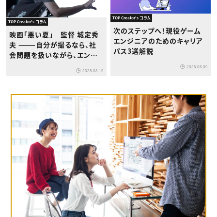
TOP Creator's コラム
TOP Creator's コラム
次のステップへ！現役ゲーム
映画「悪い夏」 監督 城定秀
エンジニアのためのキャリア
夫 ———自分が撮るなら、社
パス3選解説
会問題を扱いながら、エンタ
ーテインメントを手放しては
2025.06.09
2025.03.19
いけないと思ってました