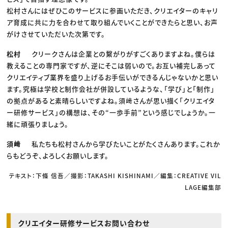
松村さんにはぜひこのサービスに参画いただき、クリエイターのキャリ
ア育成に共に力を合わせて取り組んでいくことができたらと思い、お声
がけさせていただいた次第です。
松村
クリークさんは企業との繋がりがすごくありますよね。僕らは
教えることの専門家ですが、逆にそこは弱いので。お互い補完しあって
クリエイティブ業界を盛り上げるお手伝いができるんじゃないかと思い
ます。究極は学校と制作会社が併設しているような、「学び」と「制作」
の拠点があると素晴らしいですよね。須﨑さんが思い描く「クリエイタ
ー研修サービス」の構想は、その“一歩手前”という感じでしょうか。一
緒に頑張りましょう。
須﨑
私たちも松村さんから学びたいことがたくさんあります。これか
らもどうぞ、よろしくお願いします。
テキスト：下條 信吾／撮影：TAKASHI KISHINAMI／編集：CREATIVE VIL
LAGE編集部
クリエイター研修サービスお問い合わせ