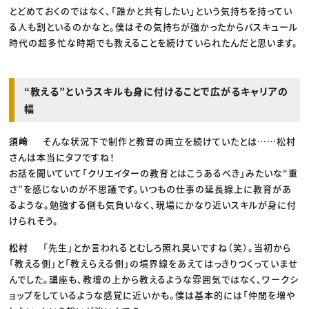
とどめておくのではなく、「誰かと共有したい」という気持ちを持ってい
る人も割といるのかなと。僕はその気持ちが強かったからバスキュール
時代の超多忙な時期でも教えることを続けていられたんだと思います。
“教える”というスキルも身に付けることで広がるキャリアの
幅
須﨑
そんな状況下で制作と教育の両立を続けていたとは……松村
さんは本当にタフですね！
お話を聞いていて「クリエイターの教育とはこうあるべき」みたいな“重
さ”を感じないのが不思議です。いつもの仕事の延長線上に教育があ
るような。勉強する側も気負いなく、現場にかなり近いスキルが身に付
けられそう。
松村
「先生」とか言われるとむしろ照れ臭いですね（笑）。当初から
「教える側」と「教えらえる側」の境界線をあえてはっきりつくっていませ
んでした。講座も、教壇の上から教えるような雰囲気ではなく、ワークシ
ョップをしているような感覚に近いかも。僕は基本的には「仲間を増や