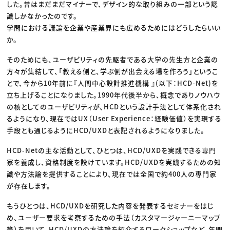
した。昔はまだまだマイナーで、デザイン的な取り組みの一部という認
識しかなかったのです。
学問における議論を企業や産業界にも広めるためにはどうしたらいい
か。
そのためにも、ユーザビリティの先駆者である大学の先生方と企業の
方々が集結して、「教える側と、学ぶ側が出会える場を作ろう」というこ
とで、今から10年前に『人間中心設計推進機構 』(以下：HCD-Net)を
立ち上げることになりました。1990年代後半から、概念でありノウハウ
の核としてのユーザビリティが、HCDという設計手法として体系化され
るようになり、現在ではUX（User Experience：経験価値）を実現する
手段とも通じるようにHCD/UXDと表記されるようになりました。
HCD-Netの主な活動として、ひとつは、HCD/UXDを実践できる専門
家を養成し、資格制度を設けています。HCD/UXDを実践するための知
識や方法論を提供することにより、現在では全国で約400人の専門家
が存在します。
もうひとつは、HCD/UXDを研究した内容を発表するセミナーをはじ
め、ユーザー要求を考察するための手法（カスタマージャーニーマップ
等）を用いて、HCD/UXDの方法論を紹介するワークショップなど、年間