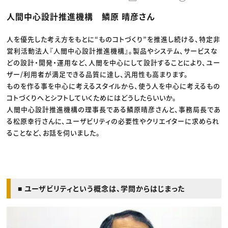
動画配信・映像制作
TOP Creator’s コラム トップ
編集・ライティング
Webクリエイター
セミナー
人間中心設計推進機構 鱗原 晴彦さん
マーケティング
アプリクリエイター
ディレクション
ゲームクリエイター
業界解説・キャリア事情
映像クリエイター
ニュース・トレンド
人を優先した考え方をもとに“ものコトづくり”を推進し続ける、特定非
お役立ち基礎知識
マーケッター
営利活動法人『人間中心設計推進機構』。製品やシステム、サービスな
クリエイターインタビュー
ニュース・トレンド トップ
C＆R Magazine
どの設計・開発・運用など、人間を中心にして設計することにより、ユー
Web
映像
ザー/利用者が満足できる品質に達し、汎用性も高まります。
ゲーム・エンタメ
ものを作る事を中心に考えるスタイルから、使う人を中心に考えるもの
広告
出版
コトづくりへとシフトしていくためにはどうしたらいいか。
CREATIVE VILLAGEからのお知らせ
人間中心設計推進機構の理事長である鱗原晴彦さんと、事務局長であ
る松原幸行さんに、ユーザビリティの必要性やクリエイターに求められ
プロフェッショナル×つながる×メディア
ることなど、お話を伺いました。
■ ユーザビリティという概念は、学問からはじまった