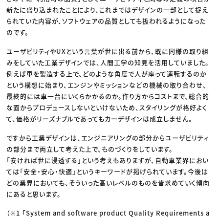
新たに盛り込まれたことにより、これまではデザインの一部として捉え
られていた内容が、ソフトウェアの品質としても扱われるようになった
のです。
ユーザビリティやUXという言葉が世に出る前から、既に同様の取り組
みをしていた工業デザインでは、人間工学の知見を活用していました。
例えば車を製造する上で、どのような角度で人が座って運転するのか
という構想に始まり、エンジンやミッションなどの機械の取り合わせ、
最終的には車一台にいくらかかるのか。作り方からコストまで、総合的
な面からプロデュースしないといけないため、スタイリングが格好よく
て、価格がリーズナブルであってもカーデザインは成立しません。
ですから工業デザインは、エンジニアリングの部分からユーザビリティ
の部分まで両立して考えた上で、ものづくりをしています。
「安ければ世に浸透する」という考えもありますが、自動車業界におい
ては「安全・安心・快適」というキーワードが掲げられています。今後は
どの業界においても、そういった高いレベルのものを皆求めていく傾向
にあると思います。
（※1 「System and software product Quality Requirements a