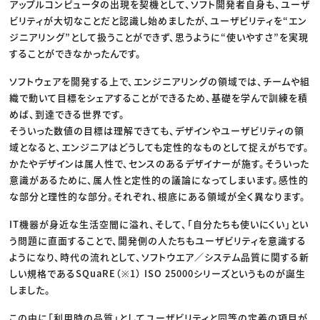
アップルコンピュータの出現を契機として、ソフト開発者自身も、ユーザ
ビリティが大切なことだと認識し始めましたが、ユーザビリティを“エン
ジニアリング”として扱うことができず、思うように“使いやすさ”を実現
することができなかったんです。
ソフトウェアを開発する上で、エンジニアリングの領域では、チームや組
織で動いて目標をシェアすることができるため、基礎を学んで訓練を積
めば、到達できる世界です。
そういった数値の目標は理解できても、デザインやユーザビリティの領
域となると、エンジニアはどうしても定性的なものとして捉えがちです。
かたやデザインは属人性で、センスのあるデザイナーが施す。そういった
意識があるために、属人性と定性的の議論になってしまいます。感性的
な部分と理性的な部分。それぞれ、根底にある領域が全く異なります。
IT機器が身近な生活空間に溢れ、そして、「自分たちも使いにくい」とい
う問題に直面することで、開発側の人たちもユーザビリティを意識する
ようになり、時代の流れとして、ソフトウエア／システム品質に関する新
しい規格であるSQuaRE（※1） ISO 25000シリーズというものが誕生
しました。
この中に「利用時の品質」としてユーザビリティと同等の定義の項目が