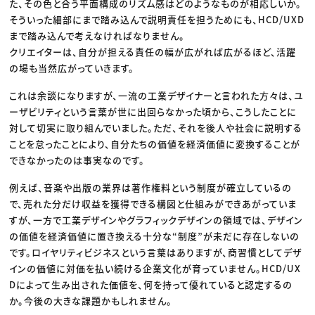
た、その色と合う平面構成のリズム感はどのようなものが相応しいか。
そういった細部にまで踏み込んで説明責任を担うためにも、HCD/UXD
まで踏み込んで考えなければなりません。
クリエイターは、自分が担える責任の幅が広がれば広がるほど、活躍
の場も当然広がっていきます。
これは余談になりますが、一流の工業デザイナーと言われた方々は、ユ
ーザビリティという言葉が世に出回らなかった頃から、こうしたことに
対して切実に取り組んでいました。ただ、それを後人や社会に説明する
ことを怠ったことにより、自分たちの価値を経済価値に変換することが
できなかったのは事実なのです。
例えば、音楽や出版の業界は著作権料という制度が確立しているの
で、売れた分だけ収益を獲得できる構図と仕組みができあがっていま
すが、一方で工業デザインやグラフィックデザインの領域では、デザイン
の価値を経済価値に置き換える十分な“制度”が未だに存在しないの
です。ロイヤリティビジネスという言葉はありますが、商習慣としてデザ
インの価値に対価を払い続ける企業文化が育っていません。HCD/UX
Dによって生み出された価値を、何を持って優れていると認定するの
か。今後の大きな課題かもしれません。