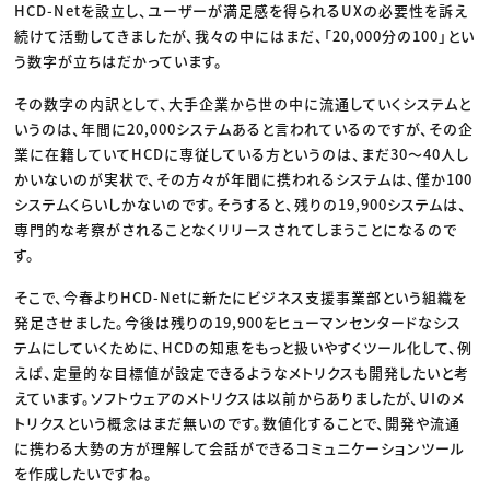
HCD-Netを設立し、ユーザーが満足感を得られるUXの必要性を訴え
続けて活動してきましたが、我々の中にはまだ、「20,000分の100」とい
う数字が立ちはだかっています。
その数字の内訳として、大手企業から世の中に流通していくシステムと
いうのは、年間に20,000システムあると言われているのですが、その企
業に在籍していてHCDに専従している方というのは、まだ30〜40人し
かいないのが実状で、その方々が年間に携われるシステムは、僅か100
システムくらいしかないのです。そうすると、残りの19,900システムは、
専門的な考察がされることなくリリースされてしまうことになるので
す。
そこで、今春よりHCD-Netに新たにビジネス支援事業部という組織を
発足させました。今後は残りの19,900をヒューマンセンタードなシス
テムにしていくために、HCDの知恵をもっと扱いやすくツール化して、例
えば、定量的な目標値が設定できるようなメトリクスも開発したいと考
えています。ソフトウェアのメトリクスは以前からありましたが、UIのメ
トリクスという概念はまだ無いのです。数値化することで、開発や流通
に携わる大勢の方が理解して会話ができるコミュニケーションツール
を作成したいですね。