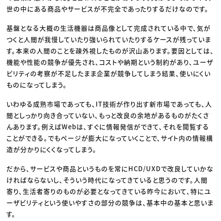
世の中にある商品やサービスが不完全であったりするだけなのです。
基盤となる大概の生活機器は商品像として完成されている中で、気が
つくと人間が我慢していたり強いられていたりするケースが残っていま
す。本来の人間のことを疎外視したものが沢山あります。要因としては、
機能や性能の競争が優先され、コストや納期という制約があり、ユーザ
ビリティの考察が不足したまま企業が競争してしまう結果、使いにくい
ものになってしまう。
いわゆる成熟市場であっても、IT技術が作り出す新市場であっても、人
間としっかり向き合っていない、もっと改良の余地があるものがたくさ
んあります。例えばWebは、すぐに情報発信ができて、それを閲覧する
ことができる。でもページが膨大になっていくことで、サイト内の情報構
造が分かりにくくなってしまう。
だから、サービスや商品というものを常にHCD/UXDで改良していかな
ければならないし、そういう時代になってきていると思うのです。人間
寄り、生活者寄りのものが必要となってきている昨今において、特にユ
ーザビリティという使いやすさの部分の競争は、基本中の基本と思いま
す。