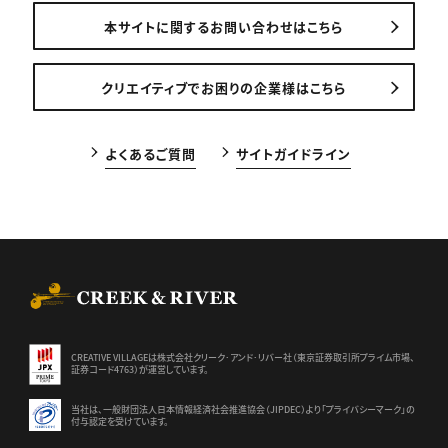
本サイトに関するお問い合わせはこちら
クリエイティブでお困りの企業様はこちら
よくあるご質問
サイトガイドライン
CREEK & RIVER Co., Ltd.
CREATIVE VILLAGEは株式会社クリーク･アンド･リバー社（東京証券
取引所プライム市場、
証券コード4763）が運営しています。
当社は、一般財団法人日本情報経済社会推進協会（JIPDEC）より
「プライバシーマーク」の
付与認定を受けています。