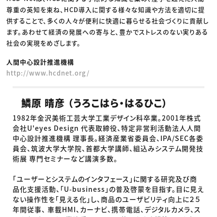
尊重の英知を束ね、HCD導入に関する様々な知識や方法を適切に提
供することで、多くの人々が便利に快適に暮らせる社会づくりに貢献し
ます。あわせて経済の発展への寄与と、豊かでストレスのない実りある
社会の実現をめざします。
人間中心設計推進機構
http://www.hcdnet.org/
鱗原 晴彦 （うろこはら・はるひこ）
1982年金沢美術工芸大学工業デザイン科卒業。2001年株式
会社U'eyes Design 代表取締役、特定非営利活動法人人間
中心設計推進機構 理事長。経済産業省委員会、IPA/SEC各委
員会、筑波大学大学院、首都大学講師、組込みシステム開発技
術展 専門セミナーなど講演多数。
「ユーザーとシステムのインタフェース」に関する研究及び商
品化支援活動、「U-business」の普及啓蒙を目指す。目に見え
ない操作性を「見える化」し、商品のユーザビリティ向上に２５
年間従事、 車載HMI、カーナビ、携帯電話、デジタルカメラ、ス