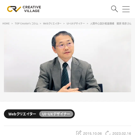
HOME
TOP Creator's コラム
Webクリエイター
UI・UXデザイナー
人間中心設計推進機構 鱗原 晴彦さん
ACCOUNT
ログイン
会員登録
RECRUIT
クリエイター求人を探す
CREATIVE JOB求人検索
特集求人
採用説明会
転職支援サービス
CONTENTS
スキルアップしたい！
Webクリエイター
UI・UXデザイナー
スキルアップしたい！ トップ
デザイン
TOP Creator’s コラム
プログラミング
2015.10.06
2023.02.16