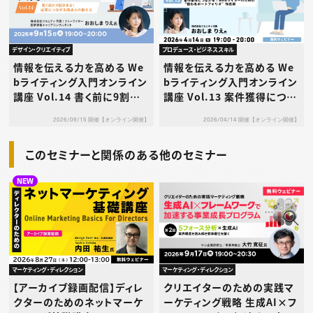
デザイン・クリエイティブ
プロデュース・ビジネススキル
情報を伝える力を高める We
情報を伝える力を高める We
bライティング入門オンライン
bライティング入門オンライン
講座 Vol.14 書く前に9割決
講座 Vol.13 案件獲得につな
まる！成果につながる構成力
がる！Webライターのため
2026/09/15 開催【オンライン開催】
2026/04/14 開催【オンライン開催】
の鍛え方
の“伝わるポートフォリオ”作
成術
このセミナーと関係のある他のセミナー
NEW
マーケティング・ディレクション
マーケティング・ディレクション
【アーカイブ録画配信】ディレ
クリエイターのための実践マ
クターのためのネットマーケ
ーケティング戦略 生成AI×フ