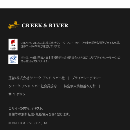
CREEK & RIVER Co., Ltd.
CREATIVE VILLAGEは株式会社クリーク･アンド･リバー社（東京証券
取引所プライム市場、
証券コード4763）が運営しています。
当社は、一般財団法人日本情報経済社会推進協会（JIPDEC）より
「プライバシーマーク」の
付与認定を受けています。
運営：株式会社クリーク･アンド･リバー社
プライバシーポリシー
クリーク･アンド･リバー社会員規約
特定個人情報基本方針
サイトポリシー
当サイトの内容、テキスト、
画像等の無断転載・無断使用を固く禁じます。
© CREEK & RIVER Co., Ltd.