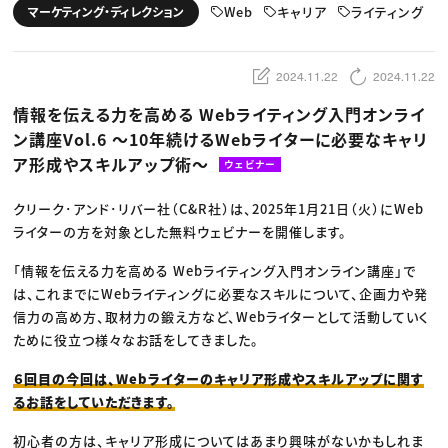
動画配信・映像制作
TOP Creator’s コラム トップ
Web
キャリア
ライティング
マーケティング・ディレクション
編集・ライティング
Webクリエイター
セミナー
マーケティング
アプリクリエイター
ディレクション
ゲームクリエイター
業界解説・キャリア事情
映像クリエイター
ニュース・トレンド
2024.11.22
2024.11.22
お役立ち基礎知識
マーケッター
クリエイターインタビュー
ニュース・トレンド トップ
情報を伝える力を高める Webライティング入門オンライ
C＆R Magazine
Web
ン講座Vol.6 〜10年続けるWebライターに必要なキャリ
映像
ゲーム・エンタメ
ア形成やスキルアップ術〜
ウェビナー
広告
出版
CREATIVE VILLAGEからのお知らせ
クリーク･アンド･リバー社（C&R社）は、2025年1月21日（火）にWeb
ライターの方を対象とした無料ウェビナーを開催します。
プロフェッショナル×つながる×メディア
「情報を伝える力を高める Webライティング入門オンライン講座」で
は、これまでにWebライティングに必要なスキルについて、企画力や発
信力の高め方、取材力の鍛え方など、Webライターとして活動していく
ために役立つ様々なお話をしてきました。
６回目の今回は、Webライターのキャリア形成やスキルアップに関す
るお話をしていただきます。
初心者の方は、キャリア形成についてはあまり興味がないかもしれま