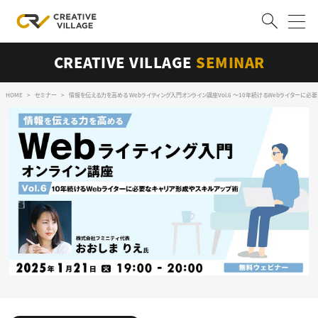
CREATIVE VILLAGE
SEMINAR
ACCOUNT
ログイン
会員登録
HOME
セミナー
情報を伝える力を高める Webライティング入門オンライン講座Vol.6 〜10年続けるWebライターに
RECRUIT
クリエイター求人を探す
CREATIVE JOB求人検索
特集求人
採用説明会
転職支援サービス
CONTENTS
スキルアップしたい！
スキルアップしたい！ トップ
デザイン
TOP Creator’s コラム
プログラミング