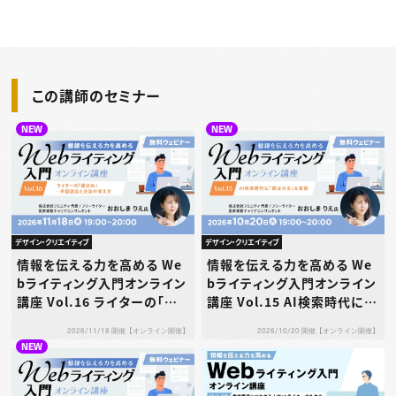
この講師のセミナー
NEW
NEW
デザイン・クリエイティブ
デザイン・クリエイティブ
情報を伝える力を高める We
情報を伝える力を高める We
bライティング入門オンライン
bライティング入門オンライン
講座 Vol.16 ライターの「値
講座 Vol.15 AI検索時代に
決め」─単価設定と交渉の考
「選ばれる」文章術
2026/11/18 開催【オンライン開催】
2026/10/20 開催【オンライン開催】
え方
NEW