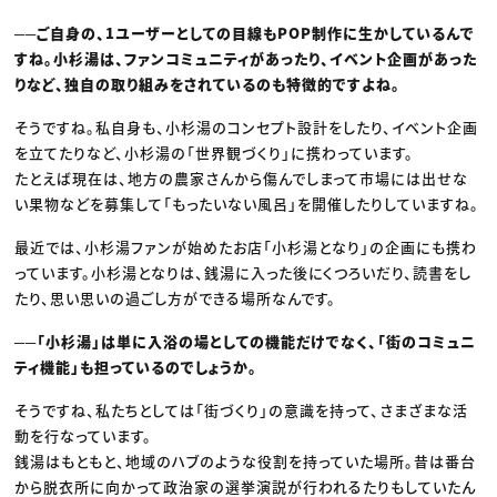
──ご自身の、1ユーザーとしての目線もPOP制作に生かしているんで
すね。小杉湯は、ファンコミュニティがあったり、イベント企画があった
りなど、独自の取り組みをされているのも特徴的ですよね。
そうですね。私自身も、小杉湯のコンセプト設計をしたり、イベント企画
を立てたりなど、小杉湯の「世界観づくり」に携わっています。
たとえば現在は、地方の農家さんから傷んでしまって市場には出せな
い果物などを募集して「もったいない風呂」を開催したりしていますね。
最近では、小杉湯ファンが始めたお店「小杉湯となり」の企画にも携わ
っています。小杉湯となりは、銭湯に入った後にくつろいだり、読書をし
たり、思い思いの過ごし方ができる場所なんです。
──「小杉湯」は単に入浴の場としての機能だけでなく、「街のコミュニ
ティ機能」も担っているのでしょうか。
そうですね、私たちとしては「街づくり」の意識を持って、さまざまな活
動を行なっています。
銭湯はもともと、地域のハブのような役割を持っていた場所。昔は番台
から脱衣所に向かって政治家の選挙演説が行われるたりもしていたん