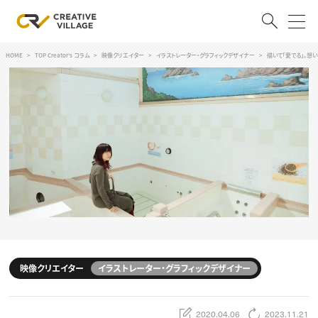
HOME
TOP Creator's コラム
映像クリエイター
イラストレーター・グラフィックデザイナー
描いて「愛でる」。想
ACCOUNT
ログイン
会員登録
RECRUIT
クリエイター求人を探す
CREATIVE JOB求人検索
特集求人
採用説明会
転職支援サービス
CONTENTS
スキルアップしたい！
映像クリエイター
イラストレーター・グラフィックデザイナー
スキルアップしたい！ トップ
デザイン
TOP Creator’s コラム
プログラミング
2020.04.06
2023.11.21