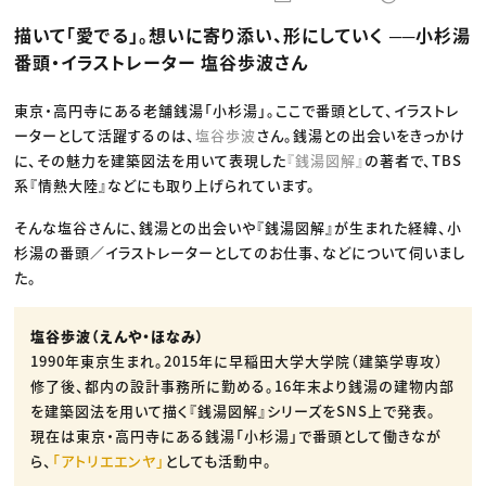
動画配信・映像制作
TOP Creator’s コラム トップ
編集・ライティング
Webクリエイター
セミナー
描いて「愛でる」。想いに寄り添い、形にしていく ──小杉湯
マーケティング
アプリクリエイター
ディレクション
ゲームクリエイター
番頭・イラストレーター 塩谷歩波さん
業界解説・キャリア事情
映像クリエイター
ニュース・トレンド
お役立ち基礎知識
マーケッター
クリエイターインタビュー
東京・高円寺にある老舗銭湯「小杉湯」。ここで番頭として、イラストレ
ニュース・トレンド トップ
C＆R Magazine
Web
ーターとして活躍するのは、
塩谷歩波
さん。銭湯との出会いをきっかけ
映像
に、その魅力を建築図法を用いて表現した
『銭湯図解』
の著者で、TBS
ゲーム・エンタメ
系『情熱大陸』などにも取り上げられています。
広告
出版
CREATIVE VILLAGEからのお知らせ
そんな塩谷さんに、銭湯との出会いや『銭湯図解』が生まれた経緯、小
杉湯の番頭／イラストレーターとしてのお仕事、などについて伺いまし
た。
プロフェッショナル×つながる×メディア
塩谷歩波（えんや・ほなみ）
1990年東京生まれ。2015年に早稲田大学大学院（建築学専攻）
修了後、都内の設計事務所に勤める。16年末より銭湯の建物内部
を建築図法を用いて描く『銭湯図解』シリーズをSNS上で発表。
現在は東京・高円寺にある銭湯「小杉湯」で番頭として働きなが
ら、
「アトリエエンヤ」
としても活動中。