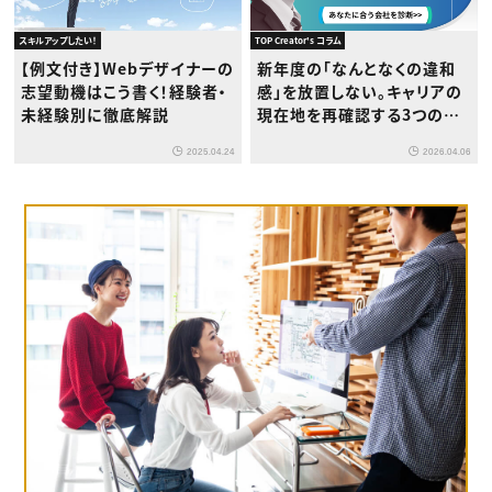
スキルアップしたい！
TOP Creator's コラム
【例文付き】Webデザイナーの
新年度の「なんとなくの違和
志望動機はこう書く！経験者・
感」を放置しない。キャリアの
未経験別に徹底解説
現在地を再確認する3つのス
テップ
2025.04.24
2026.04.06