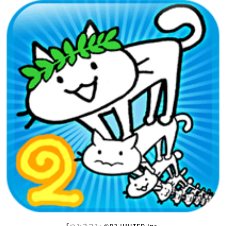
「
つみネコ2
」 ©B3 UNITED Inc.