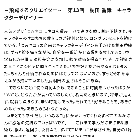
動画配信・映像制作
TOP Creator’s コラム トップ
編集・ライティング
Webクリエイター
セミナー
～飛躍するクリエイター～ 第13回 桐田 香織 キャラ
マーケティング
アプリクリエイター
ディレクション
ゲームクリエイター
クターデザイナー
業界解説・キャリア事情
映像クリエイター
ニュース・トレンド
お役立ち基礎知識
マーケッター
クリエイターインタビュー
人気アプリ「
つみネコ
」。ネコを積み上げて高さを競う単純明快さと、キ
ニュース・トレンド トップ
C＆R Magazine
Web
ャラクターのネコたちの愛らしさが評判となり、ロングランヒットを続け
映像
ている。「つみネコ」の企画とキャラクターデザインを手がけた桐田香織
ゲーム・エンタメ
は、ずっと絵を描きながら、自分を一番活かせる場所を探してきた。中
広告
出版
学時代から同人誌即売会に参加し、絵で対価を得ること、そして評価さ
CREATIVE VILLAGEからのお知らせ
れることにシビアに向き合ってきた。「ただ好きだからやるんじゃダメ
だ。ちゃんと評価されるためにはどうすればいいのか、ずっとそれを考
プロフェッショナル×つながる×メディア
えながら描いていました」。桐田の強さはそこにある。
「“できないことに使う時間よりも、できることに時間をつかったほうが
いい”と、どなたかが言っていましたが、名言だと思います」将来が見え
ず、就職も決まらず、辛い時期もあった。それでも「好きなことを」あきら
めなかった。あきらめられなかった。
「いまとても幸せだし、『つみネコ』にかかわってくれたすべてのみなさ
んに感謝の気持ちでいっぱいです」――これまで学んださまざまな技
術も、悩み、遠回りした日々も、すべて“いま”に昇華させた。自分の「好
き」を大切にし、努力で才能を開花させた人である。