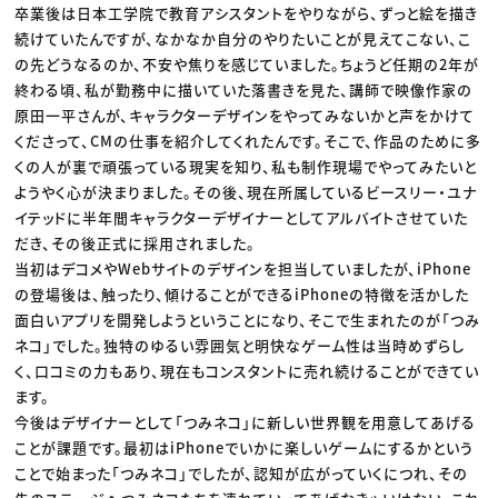
卒業後は日本工学院で教育アシスタントをやりながら、ずっと絵を描き
続けていたんですが、なかなか自分のやりたいことが見えてこない、こ
の先どうなるのか、不安や焦りを感じていました。ちょうど任期の2年が
終わる頃、私が勤務中に描いていた落書きを見た、講師で映像作家の
原田一平さんが、キャラクターデザインをやってみないかと声をかけて
くださって、CMの仕事を紹介してくれたんです。そこで、作品のために多
くの人が裏で頑張っている現実を知り、私も制作現場でやってみたいと
ようやく心が決まりました。その後、現在所属しているビースリー・ユナ
イテッドに半年間キャラクターデザイナーとしてアルバイトさせていた
だき、その後正式に採用されました。
当初はデコメやWebサイトのデザインを担当していましたが、iPhone
の登場後は、触ったり、傾けることができるiPhoneの特徴を活かした
面白いアプリを開発しようということになり、そこで生まれたのが「つみ
ネコ」でした。独特のゆるい雰囲気と明快なゲーム性は当時めずらし
く、口コミの力もあり、現在もコンスタントに売れ続けることができてい
ます。
今後はデザイナーとして「つみネコ」に新しい世界観を用意してあげる
ことが課題です。最初はiPhoneでいかに楽しいゲームにするかという
ことで始まった「つみネコ」でしたが、認知が広がっていくにつれ、その