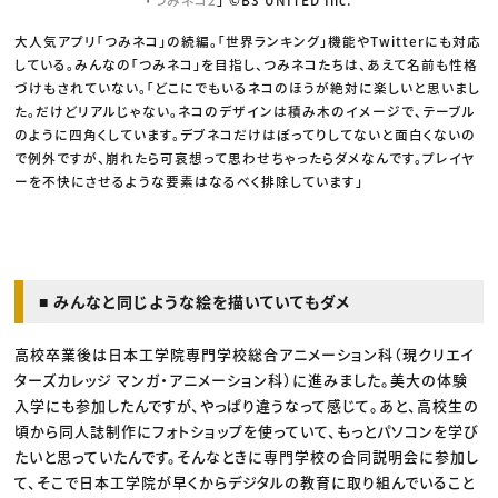
大人気アプリ「つみネコ」の続編。「世界ランキング」機能やTwitterにも対応
している。みんなの「つみネコ」を目指し、つみネコたちは、あえて名前も性格
づけもされていない。「どこにでもいるネコのほうが絶対に楽しいと思いまし
た。だけどリアルじゃない。ネコのデザインは積み木のイメージで、テーブル
のように四角くしています。デブネコだけはぽってりしてないと面白くないの
で例外ですが、崩れたら可哀想って思わせちゃったらダメなんです。プレイヤ
ーを不快にさせるような要素はなるべく排除しています」
■ みんなと同じような絵を描いていてもダメ
高校卒業後は日本工学院専門学校総合アニメーション科（現クリエイ
ターズカレッジ マンガ・アニメーション科）に進みました。美大の体験
入学にも参加したんですが、やっぱり違うなって感じて。あと、高校生の
頃から同人誌制作にフォトショップを使っていて、もっとパソコンを学び
たいと思っていたんです。そんなときに専門学校の合同説明会に参加し
て、そこで日本工学院が早くからデジタルの教育に取り組んでいること