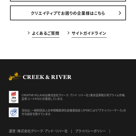
クリエイティブでお困りの企業様はこちら
よくあるご質問
サイトガイドライン
CREEK & RIVER Co., Ltd.
CREATIVE VILLAGEは株式会社クリーク･アンド･リバー社（東京証券
取引所プライム市場、
証券コード4763）が運営しています。
当社は、一般財団法人日本情報経済社会推進協会（JIPDEC）より
「プライバシーマーク」の
付与認定を受けています。
運営：株式会社クリーク･アンド･リバー社
プライバシーポリシー