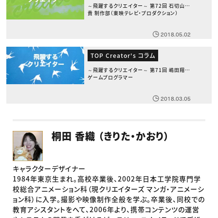
～飛躍するクリエイター～ 第72回 石切山義
貴 制作部（東映テレビ・プロダクション）
2018.05.02
TOP Creator's コラム
～飛躍するクリエイター～ 第71回 嶋田翔太
ゲームプログラマー
2018.03.05
桐田 香織 （きりた・かおり）
キャラクターデザイナー
1984年東京生まれ。高校卒業後、2002年日本工学院専門学
校総合アニメーション科（現クリエイターズ マンガ・アニメーシ
ョン科）に入学。撮影や映像制作全般を学ぶ。卒業後、同校での
教育アシスタントをへて、2006年より、携帯コンテンツの運営