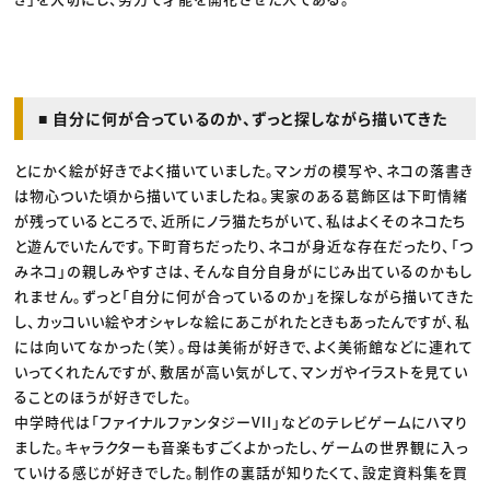
■ 自分に何が合っているのか、ずっと探しながら描いてきた
とにかく絵が好きでよく描いていました。マンガの模写や、ネコの落書き
は物心ついた頃から描いていましたね。実家のある葛飾区は下町情緒
が残っているところで、近所にノラ猫たちがいて、私はよくそのネコたち
と遊んでいたんです。下町育ちだったり、ネコが身近な存在だったり、「つ
みネコ」の親しみやすさは、そんな自分自身がにじみ出ているのかもし
れません。ずっと「自分に何が合っているのか」を探しながら描いてきた
し、カッコいい絵やオシャレな絵にあこがれたときもあったんですが、私
には向いてなかった（笑）。母は美術が好きで、よく美術館などに連れて
いってくれたんですが、敷居が高い気がして、マンガやイラストを見てい
ることのほうが好きでした。
中学時代は「ファイナルファンタジーVII」などのテレビゲームにハマり
ました。キャラクターも音楽もすごくよかったし、ゲームの世界観に入っ
ていける感じが好きでした。制作の裏話が知りたくて、設定資料集を買