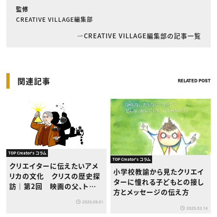
監修
CREATIVE VILLAGE編集部
CREATIVE VILLAGE編集部の記事一覧
関連記事
RELATED POST
TOP Creator's コラム
TOP Creator's コラム
クリエイターに伝えたいアメ
小学校教諭から見たクリエイ
リカの文化 クリスの歴史探
ターに憧れる子どもとの接し
訪｜第2回 映画の父、トーマ
方とメッセージの伝え方
ス・エジソンの功罪
2025.09.01
2025.03.14