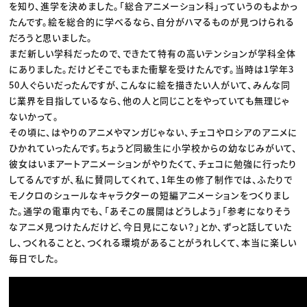
を知り、進学を決めました。「総合アニメーション科」っていうのもよかっ
たんです。絵を総合的に学べるなら、自分がハマるものが見つけられる
だろうと思いました。
まだ新しい学科だったので、できたて特有の高いテンションが学科全体
にありました。だけどそこでもまた衝撃を受けたんです。当時は1学年3
50人ぐらいだったんですが、こんなに絵を描きたい人がいて、みんな同
じ業界を目指しているなら、他の人と同じことをやっていても無理じゃ
ないかって。
その頃に、はやりのアニメやマンガじゃない、チェコやロシアのアニメに
ひかれていったんです。ちょうど同級生に小学校からの幼なじみがいて、
彼女はいまアートアニメーションがやりたくて、チェコに勉強に行ったり
してるんですが、私に賛同してくれて、1年生の修了制作では、ふたりで
モノクロのシュールなキャラクターの短編アニメーションをつくりまし
た。通学の電車内でも、「あそこの展開はどうしよう」「参考になりそう
なアニメ見つけたんだけど、今日見にこない？」とか、ずっと話していた
し、つくれることと、つくれる環境があることがうれしくて、本当に楽しい
毎日でした。