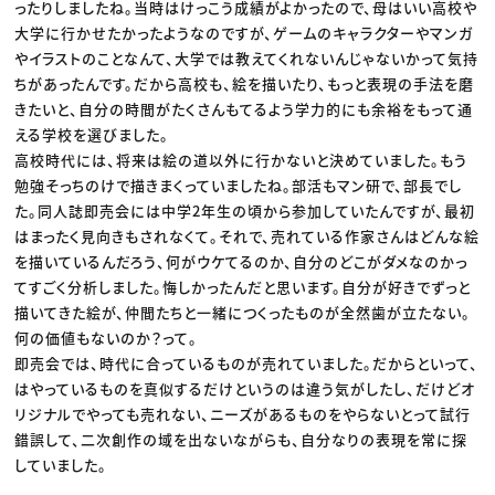
ったりしましたね。当時はけっこう成績がよかったので、母はいい高校や
大学に行かせたかったようなのですが、ゲームのキャラクターやマンガ
やイラストのことなんて、大学では教えてくれないんじゃないかって気持
ちがあったんです。だから高校も、絵を描いたり、もっと表現の手法を磨
きたいと、自分の時間がたくさんもてるよう学力的にも余裕をもって通
える学校を選びました。
高校時代には、将来は絵の道以外に行かないと決めていました。もう
勉強そっちのけで描きまくっていましたね。部活もマン研で、部長でし
た。同人誌即売会には中学2年生の頃から参加していたんですが、最初
はまったく見向きもされなくて。それで、売れている作家さんはどんな絵
を描いているんだろう、何がウケてるのか、自分のどこがダメなのかっ
てすごく分析しました。悔しかったんだと思います。自分が好きでずっと
描いてきた絵が、仲間たちと一緒につくったものが全然歯が立たない。
何の価値もないのか？って。
即売会では、時代に合っているものが売れていました。だからといって、
はやっているものを真似するだけというのは違う気がしたし、だけどオ
リジナルでやっても売れない、ニーズがあるものをやらないとって試行
錯誤して、二次創作の域を出ないながらも、自分なりの表現を常に探
していました。