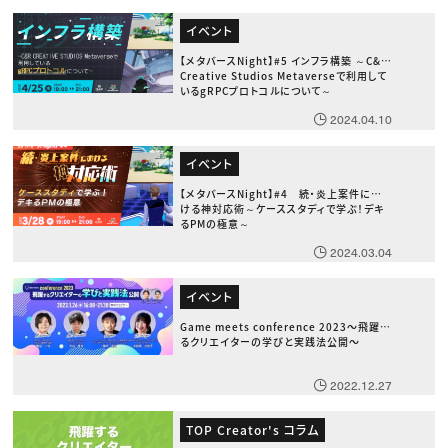
イベント
【メタバースNight】#5 インフラ構築 ～C&R
Creative Studios Metaverseで利用して
いるgRPCプロトコルについて～
2024.04.10
イベント
【メタバースNight】#4 続・炎上案件にお
ける神対応術～ケーススタディで学ぶ！デキ
るPMの極意～
2024.03.04
イベント
Game meets conference 2023〜飛躍す
るクリエイターの学びと実践法公開〜
2022.12.27
TOP Creator's コラム