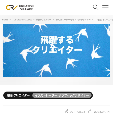
HOME
TOP Creator's コラム
映像クリエイター
イラストレーター・グラフィックデザイナー
～飛躍するクリエイ
ACCOUNT
ログイン
会員登録
RECRUIT
クリエイター求人を探す
CREATIVE JOB求人検索
特集求人
採用説明会
転職支援サービス
CONTENTS
スキルアップしたい！
映像クリエイター
イラストレーター・グラフィックデザイナー
スキルアップしたい！ トップ
デザイン
TOP Creator’s コラム
プログラミング
2011.08.23
2023.04.14