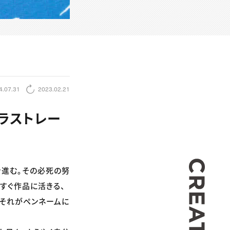
4.07.31
2023.02.21
ラストレー
CREA
き進む。その必死の努
すぐ作品に活きる、
。それがペンネームに