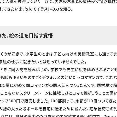
して人気を獲得していく一方で、実家の家業との板挟みで悩み続け
れてきたいま、改めてイラストの力を知る。
まれた、絵の道を目指す覚悟
くのが好きで、小学生のときは子ども向けの美術教室にも通ってま
来絵の仕事に就きたいとは思っていませんでした。
ときに同人誌を読みはじめ、学校でも先生に絵をほめられることも
も話もゆるいものすごくデフォルメの効いた四コママンガで、これ
れで夏に初めて四コママンガの同人誌をつくったんです。画材屋で
たこともないスクリーントーンに挑戦しひとコマで挫折。やっとの思
ントで300円で販売しました。200部刷って、余部が10冊ついてき
同人誌の入った段ボールを自宅に送るために並んだ、宅急便待ちの
る時間は、自分の実力のなさを改めて実感する辛い時間でした……