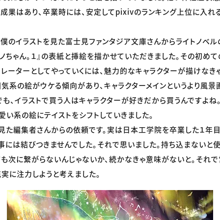
成果はあり、卒業時には、安定してpixivのランキング上位に入れ
ivで僕のイラストを見た富士見ファンタジア文庫さんからライトノベ
アンノちゃん。１』の表紙と挿絵を描かせていただきました。その初め
トレーターとしてやっていくには、魅力的なキャラクターが描けなき
は雰囲気系の絵がウケる傾向があり、キャラクターメインというより風景
でも、イラストで買う人はキャラクターが好きだから買うんですよね
愛い系の絵にテイストをシフトしていきました。
vを見た編集者さんからの依頼です。実は日本工学院を卒業した１年
事には結びつきませんでした。それで思いました。持ち込まないと使
も次に繋がらないんじゃないか、続かなきゃ意味がないと。それで営業
実に注力しようと考えました。