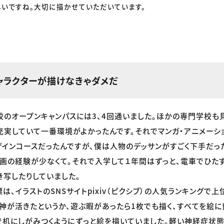
しいですね。大切に描かせていただいています。
キャラクターが描けなきゃダメだ
のオープンキャンパスには3、4回通いました。ほかの専門学校も
実していて一番環境がよかったんです。それでマンガ・アニメーシ
ザインコースだったんですが、僕は人物のデッサンがすごく下手だっ
画の経験が少なくて。それで入学して１年間はずっと、電車でひた
き写したりしていました。
、イラストのSNSサイトpixiv（ピクシブ）の人気ランキングで上
神が活きたというか、遊ぶ暇があったら1枚でも描く、すべてを絵に
机にしがみつくようにずっと絵を描いていました。軽い神経症状態