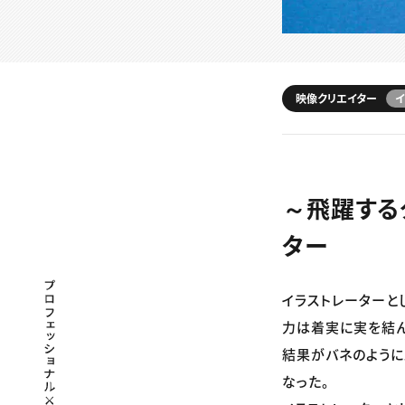
映像クリエイター
イ
～飛躍する
ター
プロフェッショナル×つながる×メディア
イラストレーターと
力は着実に実を結ん
結果がバネのように
なった。