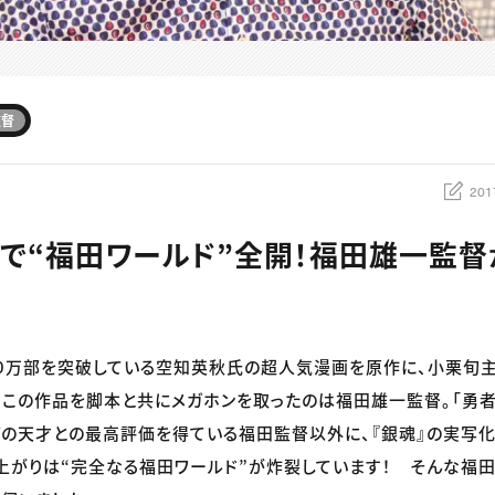
監督
201
』で“福田ワールド”全開！福田雄一監
00万部を突破している空知英秋氏の超人気漫画を原作に、小栗旬
 この作品を脚本と共にメガホンを取ったのは福田雄一監督。「勇者
の天才との最高評価を得ている福田監督以外に、『銀魂』の実写
上がりは“完全なる福田ワールド”が炸裂しています！ そんな福