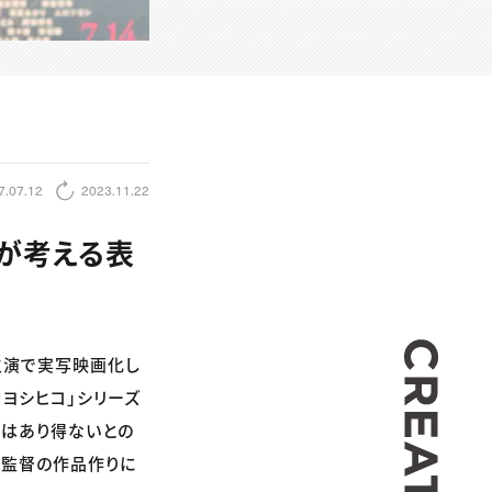
7.07.12
2023.11.22
督が考える表
CREA
主演で実写映画化し
ヨシヒコ」シリーズ
化はあり得ないとの
田監督の作品作りに