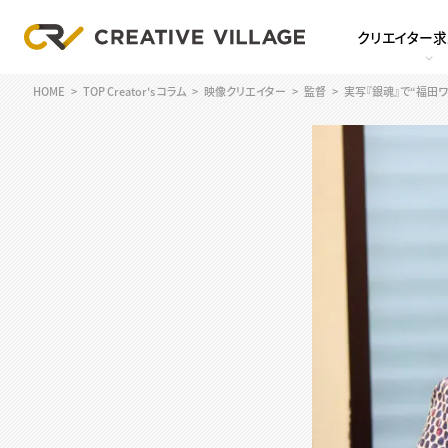
クリエイター
HOME
TOP Creator's コラム
映像クリエイター
監督
実写『銀魂』で“福田