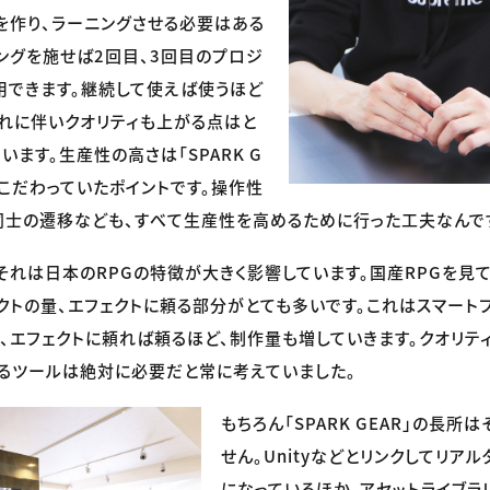
を作り、ラーニングさせる必要はある
ングを施せば2回目、3回目のプロジ
用できます。継続して使えば使うほど
れに伴いクオリティも上がる点はと
ます。生産性の高さは「SPARK G
らこだわっていたポイントです。操作性
同士の遷移なども、すべて生産性を高めるために行った工夫なんで
それは日本のRPGの特徴が大きく影響しています。国産RPGを見
クトの量、エフェクトに頼る部分がとても多いです。これはスマート
、エフェクトに頼れば頼るほど、制作量も増していきます。クオリテ
るツールは絶対に必要だと常に考えていました。
もちろん「SPARK GEAR」の長
せん。Unityなどとリンクしてリア
になっているほか、アセットライブラ