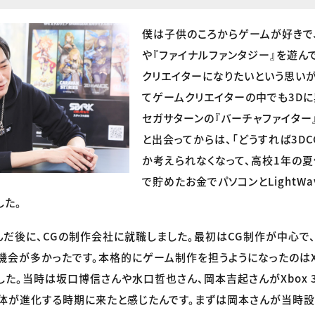
僕は子供のころからゲームが好きで、
や『ファイナルファンタジー』を遊ん
クリエイターになりたいという思い
てゲームクリエイターの中でも3Dに
セガサターンの『バーチャファイター
と出会ってからは、「どうすれば3D
か考えられなくなって、高校1年の
で貯めたお金でパソコンとLightW
した。
だ後に、CGの制作会社に就職しました。最初はCG制作が中心で
機会が多かったです。本格的にゲーム制作を担うようになったのはXbo
した。当時は坂口博信さんや水口哲也さん、岡本吉起さんがXbox 
体が進化する時期に来たと感じたんです。まずは岡本さんが当時設