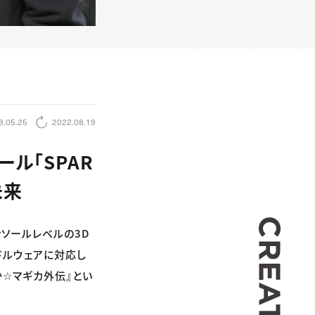
8.05.25
2022.08.19
ル「SPAR
未来
CREA
ンソールレベルの3D
ミドルウェアに対応し
まどか☆マギカ外伝』とい