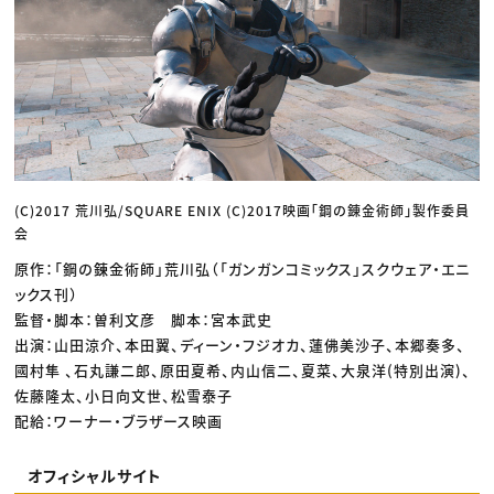
(C)2017 荒川弘/SQUARE ENIX (C)2017映画「鋼の錬金術師」製作委員
会
原作：「鋼の錬金術師」荒川弘（「ガンガンコミックス」スクウェア・エニ
ックス刊）
監督・脚本：曽利文彦 脚本：宮本武史
出演：山田涼介、本田翼、ディーン・フジオカ、蓮佛美沙子、本郷奏多、
國村隼 、石丸謙二郎、原田夏希、内山信二、夏菜、大泉洋(特別出演)、
佐藤隆太、小日向文世、松雪泰子
配給：ワーナー・ブラザース映画
オフィシャルサイト