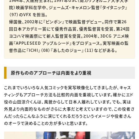
1964年、大阪府生まれ。1997年USC（南カリフォルニア大学大学
院）映画学科在学中、ジェームズ・キャメロン監督『タイタニック』
（97）のVFX を担当。
帰国後、2002年に『ピンポン』で映画監督デビュー。同作で第26
回日本アカデミー賞にて優秀作品賞、優秀監督賞を受賞、第24回
ヨコハマ映画祭にて新人監督賞を受賞。2004年、3DCG アニメ映
画『APPLESEED アップルシード』をプロデュース。実写映画の監
督作品に『ICHI』（08）『あしたのジョー』（11）などがある。
原作もののアプローチは内面をより重視
これまでいろいろな人気コミックを実写映像化してきましたが、キャス
ティングもアプローチ方法も比較的内面を重視しています。確かにエド
役の山田涼介くんは、風貌からして日本人離れしています。でも、実は
外見より内面的なものがさらに大事だと考えていますので、この役者さ
んだったらこんなふうに演じてくれるだろうというイメージや役者さん
のオーラで決めることの方が多いと思います。