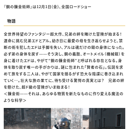
『鋼の錬金術師』は12月1日(金)、全国ロードショー
物語
全世界待望のファンタジー超大作、兄弟の絆を賭けた冒険が始まる！
運命に挑む兄弟エドとアル。幼き日に最愛の母を生き返らせようと、禁
断の術を犯したエドは手脚を失い、アルは魂だけの鎧の身体になった。
必ず弟の身体を戻す――そう決し、鋼の義肢、オートメイル（機械鎧）を
身に着けたエドは、やがて“鋼の錬金術師”と呼ばれる存在となる。身
体を取り戻す唯一の手がかりは、謎に包まれた「賢者の石」。伝説を求
めて旅をする二人は、やがて国家を揺るがす恐大な陰謀に巻き込まれ
ていく…。壮大な旅の果てに、待ち受ける驚愕の真実とは？ 兄弟の絆
を懸けた、超ド級の冒険がいま始まる！
＜錬金術――それは、あらゆる物質を新たなものに作り変える魔法の
ような科学＞