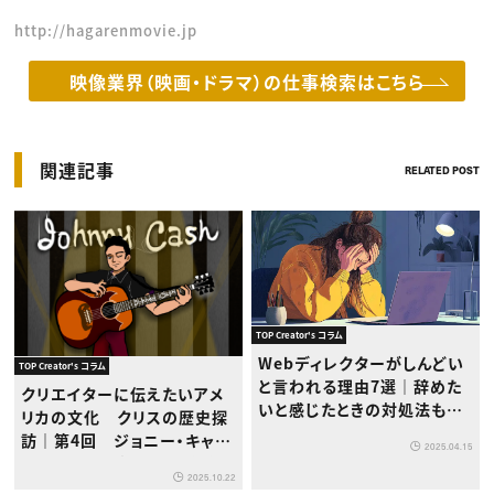
http://hagarenmovie.jp
映像業界（映画・ドラマ）の仕事検索はこちら
関連記事
RELATED POST
TOP Creator's コラム
Webディレクターがしんどい
TOP Creator's コラム
と言われる理由7選｜辞めた
クリエイターに伝えたいアメ
いと感じたときの対処法も解
リカの文化 クリスの歴史探
説
訪｜第4回 ジョニー・キャッ
2025.04.15
シュと日本の音楽への影響
2025.10.22