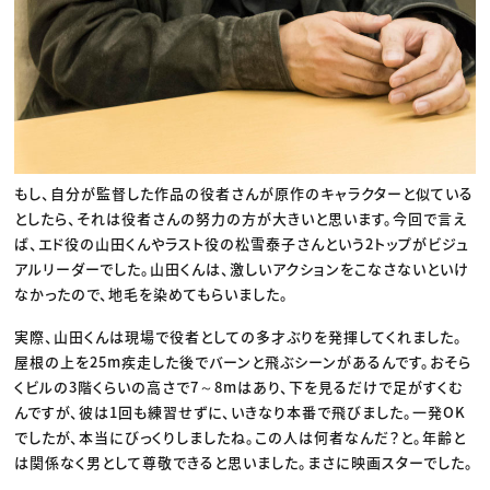
もし、自分が監督した作品の役者さんが原作のキャラクターと似ている
としたら、それは役者さんの努力の方が大きいと思います。今回で言え
ば、エド役の山田くんやラスト役の松雪泰子さんという2トップがビジュ
アルリーダーでした。山田くんは、激しいアクションをこなさないといけ
なかったので、地毛を染めてもらいました。
実際、山田くんは現場で役者としての多才ぶりを発揮してくれました。
屋根の上を25m疾走した後でバーンと飛ぶシーンがあるんです。おそら
くビルの3階くらいの高さで7～8mはあり、下を見るだけで足がすくむ
んですが、彼は1回も練習せずに、いきなり本番で飛びました。一発OK
でしたが、本当にびっくりしましたね。この人は何者なんだ？と。年齢と
は関係なく男として尊敬できると思いました。まさに映画スターでした。