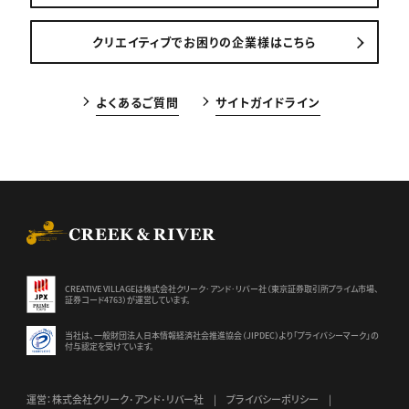
クリエイティブでお困りの企業様はこちら
よくあるご質問
サイトガイドライン
CREEK & RIVER Co., Ltd.
CREATIVE VILLAGEは株式会社クリーク･アンド･リバー社（東京証券
取引所プライム市場、
証券コード4763）が運営しています。
当社は、一般財団法人日本情報経済社会推進協会（JIPDEC）より
「プライバシーマーク」の
付与認定を受けています。
運営：株式会社クリーク･アンド･リバー社
プライバシーポリシー