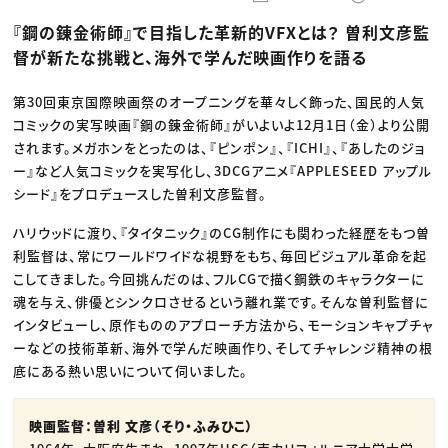
動画配信・映像制作
TOP Creator’s コラム トップ
編集・ライティング
Webクリエイター
セミナー
『鋼の錬金術師』で目指した革新的VFXとは？ 曽利文彦監
マーケティング
アプリクリエイター
ディレクション
ゲームクリエイター
督が新たな挑戦と、海外で学んだ映画作りを語る
業界解説・キャリア事情
映像クリエイター
ニュース・トレンド
お役立ち基礎知識
マーケッター
クリエイターインタビュー
第30回東京国際映画祭のオープニングを華々しく飾った、国民的人気
ニュース・トレンド トップ
C＆R Magazine
Web
コミックの実写映画『鋼の錬金術師』がいよいよ12月1日（金）より公開
映像
されます。メガホンをとったのは、『ピンポン』、『ICHI』、『あしたのジョ
ゲーム・エンタメ
ー』など人気コミックを実写化し、3DCGアニメ『APPLESEED アップル
広告
出版
シード』をプロデュースした曽利文彦監督。
CREATIVE VILLAGEからのお知らせ
ハリウッドに渡り、『タイタニック』のCG制作にも関わった経歴をもつ曽
利監督は、常にワールドワイドな視野をもち、毎回ビジュアル革命を起
プロフェッショナル×つながる×メディア
こしてきました。今回挑んだのは、フルCGで描く鋼鉄のキャラクターに
魂を与え、俳優とシンクロさせるという離れ業です。そんな曽利監督に
インタビューし、原作もののアプローチ方法から、モーションキャプチャ
ーなどの技術革新、海外で学んだ映画作り、そしてチャレンジ精神の根
底にある熱い思いについて伺いました。
映画監督：曽利 文彦（そり・ふみひこ）