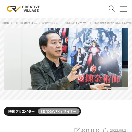
HOME
TOP Creator's コラム
映像クリエイター
3D/CG/VFXデザイナー
『鋼の錬金術師』で目指した革新的V
ACCOUNT
ログイン
会員登録
RECRUIT
クリエイター求人を探す
CREATIVE JOB求人検索
特集求人
採用説明会
転職支援サービス
CONTENTS
スキルアップしたい！
映像クリエイター
3D/CG/VFXデザイナー
スキルアップしたい！ トップ
デザイン
TOP Creator’s コラム
プログラミング
2017.11.30
2022.08.21