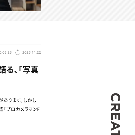
0.03.25
2023.11.22
語る、「写真
CREA
があります。しかし
鑑『プロカメラマンF