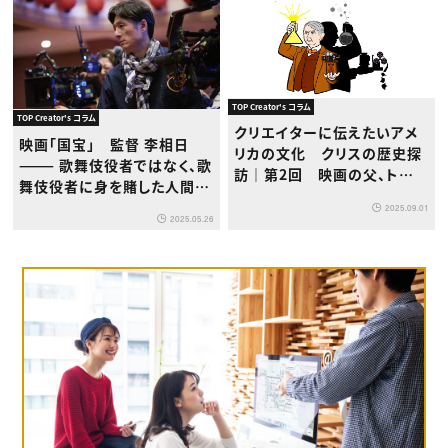
TOP Creator's コラム
TOP Creator's コラム
クリエイターに伝えたいアメ
映画「国宝」 監督 李相日
リカの文化 クリスの歴史探
——— 歌舞伎役者ではなく、歌
訪｜第2回 映画の父、トーマ
舞伎役者に身を賭した人間を
ス・エジソンの功罪
描きたかった
2025.09.01
2025.05.26