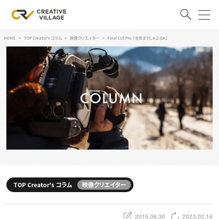
HOME
TOP Creator's コラム
映像クリエイター
Final Cut Pro 7を骨までしゃぶる#2
ACCOUNT
ログイン
会員登録
RECRUIT
クリエイター求人を探す
CREATIVE JOB求人検索
特集求人
採用説明会
転職支援サービス
CONTENTS
スキルアップしたい！
TOP Creator's コラム
映像クリエイター
スキルアップしたい！ トップ
デザイン
TOP Creator’s コラム
プログラミング
2015.06.30
2023.02.16