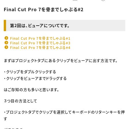
動画配信・映像制作
TOP Creator’s コラム トップ
編集・ライティング
Webクリエイター
セミナー
Final Cut Pro 7を骨までしゃぶる#2
マーケティング
アプリクリエイター
ディレクション
ゲームクリエイター
業界解説・キャリア事情
映像クリエイター
ニュース・トレンド
お役立ち基礎知識
マーケッター
第2回は、ビューアについてです。
クリエイターインタビュー
ニュース・トレンド トップ
C＆R Magazine
Web
Final Cut Pro 7を骨までしゃぶる#1
映像
Final Cut Pro 7を骨までしゃぶる#3
ゲーム・エンタメ
Final Cut Pro 7を骨までしゃぶる#4
広告
出版
CREATIVE VILLAGEからのお知らせ
まずはプロジェクトタブにあるクリップをビューアに出す方法です。
・クリップをダブルクリックする
プロフェッショナル×つながる×メディア
・クリップをビューアまでドラッグする
はご存知の方も多いと思います。
３つ目の方法として
・プロジェクトタブでクリップを選択してキーボードのリターンキーを押
す