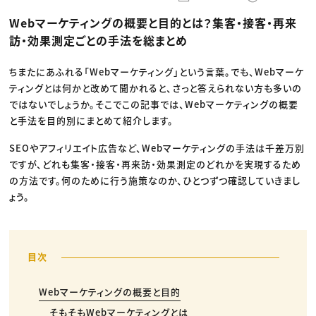
動画配信・映像制作
TOP Creator’s コラム トップ
編集・ライティング
Webクリエイター
セミナー
Webマーケティングの概要と目的とは？集客・接客・再来
マーケティング
アプリクリエイター
ディレクション
ゲームクリエイター
訪・効果測定ごとの手法を総まとめ
業界解説・キャリア事情
映像クリエイター
ニュース・トレンド
お役立ち基礎知識
マーケッター
クリエイターインタビュー
ちまたにあふれる「Webマーケティング」という言葉。でも、Webマーケ
ニュース・トレンド トップ
C＆R Magazine
Web
ティングとは何かと改めて聞かれると、さっと答えられない方も多いの
映像
ではないでしょうか。そこでこの記事では、Webマーケティングの概要
ゲーム・エンタメ
広告
と手法を目的別にまとめて紹介します。
出版
CREATIVE VILLAGEからのお知らせ
SEOやアフィリエイト広告など、Webマーケティングの手法は千差万別
ですが、どれも集客・接客・再来訪・効果測定のどれかを実現するため
の方法です。何のために行う施策なのか、ひとつずつ確認していきまし
プロフェッショナル×つながる×メディア
ょう。
Webマーケティングの概要と目的
そもそもWebマーケティングとは