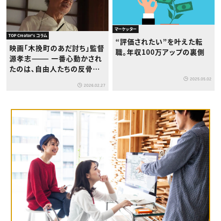
マーケッター
TOP Creator's コラム
“評価されたい”を叶えた転
映画「木挽町のあだ討ち」監督
職。年収100万アップの裏側
源孝志——— 一番心動かされ
たのは、自由人たちの反骨精
神。そこは絶対に大事に描こ
2025.05.02
2026.02.27
うと思いました。