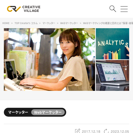
HOME
TOP Creator's コラム
マーケッター
Webマーケッター
Webマーケティングの概要と目的とは？集客・接
ACCOUNT
ログイン
会員登録
RECRUIT
クリエイター求人を探す
CREATIVE JOB求人検索
特集求人
採用説明会
転職支援サービス
CONTENTS
スキルアップしたい！
マーケッター
Webマーケッター
スキルアップしたい！ トップ
デザイン
TOP Creator’s コラム
プログラミング
2017.12.18
2023.12.05