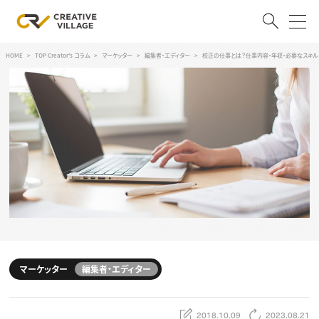
HOME
TOP Creator's コラム
マーケッター
編集者・エディター
校正の仕事とは？仕事内容・年収・必要なスキル
ACCOUNT
ログイン
会員登録
RECRUIT
クリエイター求人を探す
CREATIVE JOB求人検索
特集求人
採用説明会
転職支援サービス
CONTENTS
スキルアップしたい！
マーケッター
編集者・エディター
スキルアップしたい！ トップ
デザイン
TOP Creator’s コラム
プログラミング
2018.10.09
2023.08.21