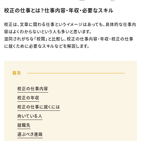
動画配信・映像制作
TOP Creator’s コラム トップ
編集・ライティング
Webクリエイター
セミナー
校正の仕事とは？仕事内容・年収・必要なスキル
マーケティング
アプリクリエイター
ディレクション
ゲームクリエイター
業界解説・キャリア事情
映像クリエイター
ニュース・トレンド
校正は、文章に関わる仕事というイメージはあっても、具体的な仕事内
お役立ち基礎知識
マーケッター
容はよくわからないという人も多いと思います。
クリエイターインタビュー
ニュース・トレンド トップ
C＆R Magazine
Web
混同されがちな「校閲」と比較し、校正の仕事内容・年収・校正の仕事
映像
に就くために必要なスキルなどを解説します。
ゲーム・エンタメ
広告
出版
CREATIVE VILLAGEからのお知らせ
プロフェッショナル×つながる×メディア
校正の仕事内容
校正の年収
校正の仕事に就くには
向いている人
就職先
選ぶべき進路